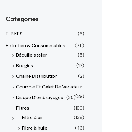
Categories
E-BIKES
(6)
Entretien & Consommables
(711)
Béquille atelier
(5)
Bougies
(17)
Chaine Distribution
(2)
Courroie Et Galet De Variateur
(29)
Disque D’embrayages
(35)
Filtres
(186)
Filtre à air
(136)
Filtre à huile
(43)