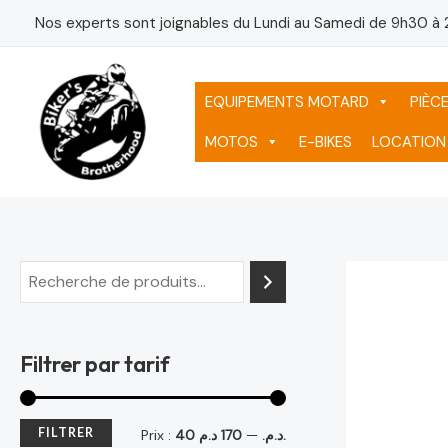
Aller
P
P
Nos experts sont joignables du Lundi au Samedi de 9h30 à 
au
r
r
contenu
i
i
EQUIPEMENTS MOTARD
PIÈC
x
x
MOTOS
E-BIKES
LOCATION
m
m
i
a
n
x
Filtrer par tarif
FILTRER
Prix :
—
40 د.م.
170 د.م.