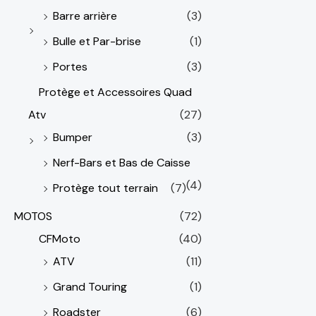
Barre arrière
(3)
Bulle et Par-brise
(1)
Portes
(3)
Protège et Accessoires Quad
Atv
(27)
Bumper
(3)
Nerf-Bars et Bas de Caisse
(4)
Protège tout terrain
(7)
MOTOS
(72)
CFMoto
(40)
ATV
(11)
Grand Touring
(1)
Roadster
(6)