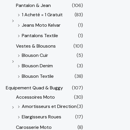
Pantalon & Jean
(106)
1 Acheté = 1 Gratuit
(83)
Jeans Moto Kelvar
(1)
Pantalons Textile
(1)
Vestes & Blousons
(101)
Blouson Cuir
(5)
Blouson Denim
(3)
Blouson Textile
(38)
Equipement Quad & Buggy
(107)
Accessoires Moto
(30)
Amortisseurs et Direction
(3)
Elargisseurs Roues
(17)
Carosserie Moto
(8)