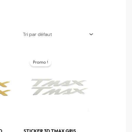
Le
Le
prix
prix
Promo !
initial
actuel
était :
est :
45 د.م..
90 د.م..
D
STICKER 3D TMAX GRIS