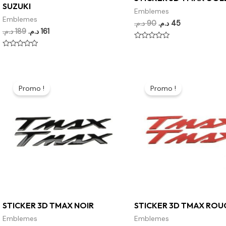
SUZUKI
Emblemes
Emblemes
د.م.
90
د.م.
45
د.م.
189
د.م.
161
Note
0
Note
sur
0
5
sur
5
Le
Le
Le
Le
prix
prix
prix
prix
Promo !
Promo !
initial
actuel
initial
actuel
était :
est :
était :
est :
45 د.م..
90 د.م..
45 د.م..
90 د.م..
STICKER 3D TMAX NOIR
STICKER 3D TMAX ROU
Emblemes
Emblemes