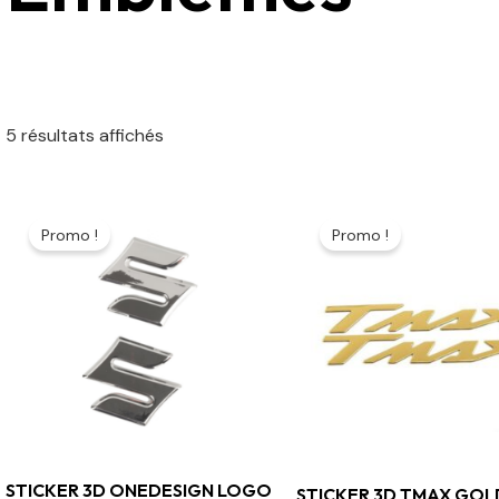
5 résultats affichés
Le
Le
Le
Le
prix
prix
prix
prix
Promo !
Promo !
initial
actuel
initial
actuel
était :
est :
était :
est :
45 د.م..
90 د.م..
161 د.م..
189 د.م..
STICKER 3D ONEDESIGN LOGO
STICKER 3D TMAX GOL