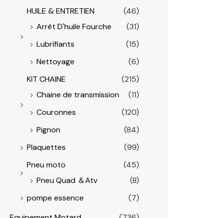
HUILE & ENTRETIEN
(46)
Arrêt D'huile Fourche
(31)
Lubrifiants
(15)
Nettoyage
(6)
KIT CHAINE
(215)
Chaine de transmission
(11)
Couronnes
(120)
Pignon
(84)
Plaquettes
(99)
Pneu moto
(45)
Pneu Quad ＆Atv
(8)
pompe essence
(7)
Equipement Motard
(736)