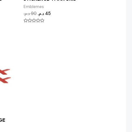
Emblemes
د.م.
90
د.م.
45
Note
0
sur
5
GE