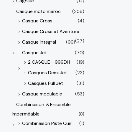
Cagoule
(12)
Casque moto maroc
(256)
Casque Cross
(4)
Casque Cross et Aventure
(27)
Casque Integral
(99)
Casque Jet
(70)
2 CASQUE = 999DH
(19)
Casques Demi Jet
(23)
Casques Full Jet
(31)
Casque modulable
(53)
Combinaison ＆Ensemble
Imperméable
(8)
Combinaison Piste Cuir
(1)