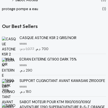
Sabot Moteur
(3)
protege pompe a eau
(1)
Our Best Sellers
L
L
CASQUE ASTONE KSR 2 GRIS/NOIR
e
e
p
p
د.م.
1,077
د.م.
700
N
r
r
o
t
i
i
e
ECRAN EXTERNE GT900 DARK 75%
x
x
0
s
i
a
u
د.م.
290
N
n
c
r
o
5
i
t
t
e
SUPPORT CLIGNOTANT AVANT KAWASAKI ZR1000FE
t
u
0
i
e
s
u
a
l
د.م.
180
N
r
o
l
e
5
t
L
L
é
s
e
SABOT MOTEUR POUR KTM 1190/1050/1090/
e
e
0
t
t
ADVENTURE 1290 SUPERADVENTURE R-S-T ORANGE