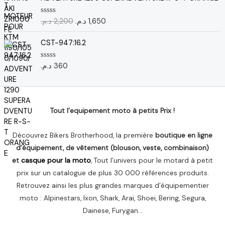
s
p
p
a
u
r
r
r
i
:
د.م.
2,200
د.م.
1,650
N
5
i
i
o
t
7
t
x
x
0
e
CST-947:16.2
i
a
0
:
0
s
n
c
1
u
د.م.
360
N
i
t
r
,
د
o
5
t
u
t
0
.
e
i
e
7
م
0
a
l
s
7
.
u
l
e
Tout l’equipement moto à petits Prix !
.
r
é
s
5
د
t
t
.
Découvrez Bikers Brotherhood, la première
boutique en ligne
a
م
d’équipement, de vêtement (blouson, veste, combinaison)
i
:
.
et
casque pour la moto
, Tout l’univers pour le motard à petit
t
1
.
,
prix sur un catalogue de plus 30 000 références produits.
:
6
Retrouvez ainsi les plus grandes marques d’équipementier
2
5
moto : Alpinestars, Ixon, Shark, Arai, Shoei, Bering, Segura,
,
0
Dainese, Furygan…
2