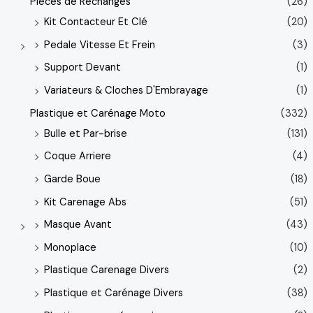
Pièces de Rechanges
(26)
Kit Contacteur Et Clé
(20)
Pedale Vitesse Et Frein
(3)
Support Devant
(1)
Variateurs & Cloches D'Embrayage
(1)
Plastique et Carénage Moto
(332)
Bulle et Par-brise
(131)
Coque Arriere
(4)
Garde Boue
(18)
Kit Carenage Abs
(51)
Masque Avant
(43)
Monoplace
(10)
Plastique Carenage Divers
(2)
Plastique et Carénage Divers
(38)