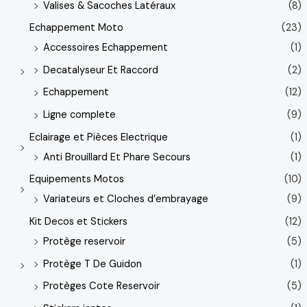
Valises & Sacoches Latéraux
(8)
Echappement Moto
(23)
Accessoires Echappement
(1)
Decatalyseur Et Raccord
(2)
Echappement
(12)
Ligne complete
(9)
Eclairage et Pièces Electrique
(1)
Anti Brouillard Et Phare Secours
(1)
Equipements Motos
(10)
Variateurs et Cloches d’embrayage
(9)
Kit Decos et Stickers
(12)
Protège reservoir
(5)
Protège T De Guidon
(1)
Protèges Cote Reservoir
(5)