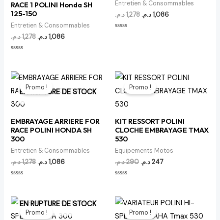
Entretien & Consommables
RACE 1 POLINI Honda SH
125-150
د.م.
1,278
د.م.
1,086
Entretien & Consommables
Note
د.م.
1,278
د.م.
1,086
0
sur
5
Note
0
sur
5
Le
Le
Le
Le
prix
prix
prix
prix
Promo !
Promo !
initial
actuel
initial
actuel
EN RUPTURE DE STOCK
était :
est :
était :
est :
247 د.م..
290 د.م..
1,086 د.م..
1,278 د.م..
EMBRAYAGE ARRIERE FOR
KIT RESSORT POLINI
RACE POLINI HONDA SH
CLOCHE EMBRAYAGE TMAX
300
530
Entretien & Consommables
Equipements Motos
د.م.
1,278
د.م.
1,086
د.م.
290
د.م.
247
Note
Note
0
0
sur
sur
5
5
Le
Le
Le
Le
EN RUPTURE DE STOCK
prix
prix
prix
prix
Promo !
Promo !
initial
actuel
initial
actuel