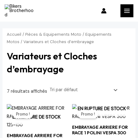
Aller
P
P
MAI
au
r
r
MEN
contenu
i
i
x
x
Accueil
/
Pièces & Equipements Moto
/
Equipements
m
m
Motos
/ Variateurs et Cloches d’embrayage
i
a
Variateurs et Cloches
n
x
d’embrayage
7 résultats affichés
Le
Le
Le
Le
EN RUPTURE DE STOCK
prix
prix
prix
prix
Promo !
Promo !
initial
actuel
initial
actuel
EN RUPTURE DE STOCK
était :
est :
était :
est :
EMBRAYAGE ARRIERE FOR
1,086 د.م..
1,278 د.م..
1,086 د.م..
1,278 د.م..
RACE 1 POLINI VESPA 300
EMBRAYAGE ARRIERE FOR