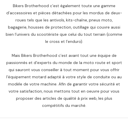
0
د
Bikers Brotherhood c’est également toute une gamme
0
.
م
d’accessoires et pièces détachées pour les mordus de deux-
د
.
roues tels que les antivols, kits-chaîne, pneus moto,
.
.
bagagerie, housses de protection, outillage qui couvre aussi
م
bien l’univers du scootériste que celui du tout terrain (comme
.
le cross et l’enduro).
.
Mais Bikers Brotherhood c’est avant tout une équipe de
passionnés et d’experts du monde de la moto route et sport
qui sauront vous conseiller à tout moment pour vous offrir
l’équipement motard adapté à votre style de conduite ou au
modèle de votre machine. Afin de garantir votre sécurité et
votre satisfaction, nous mettons tout en oeuvre pour vous
proposer des articles de qualité à prix web, les plus
compétitifs du marché.