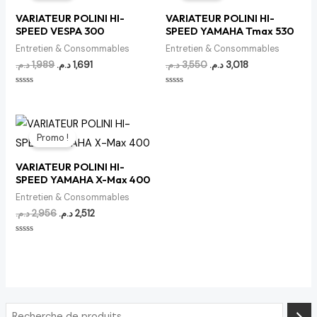
était :
est :
était :
est :
VARIATEUR POLINI HI-
VARIATEUR POLINI HI-
3,018 د.م..
3,550 د.م..
1,691 د.م..
1,989 د.م..
SPEED VESPA 300
SPEED YAMAHA Tmax 530
Entretien & Consommables
Entretien & Consommables
د.م.
1,989
د.م.
1,691
د.م.
3,550
د.م.
3,018
Note
Note
0
0
sur
sur
5
5
Le
Le
prix
prix
Promo !
initial
actuel
était :
est :
VARIATEUR POLINI HI-
2,512 د.م..
2,956 د.م..
SPEED YAMAHA X-Max 400
Entretien & Consommables
د.م.
2,956
د.م.
2,512
Note
0
sur
5