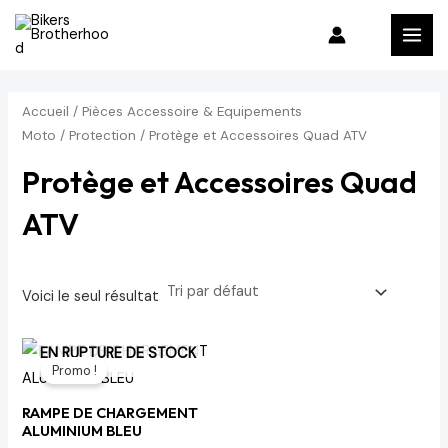
Aller
P
P
MAI
au
r
r
MEN
contenu
i
i
x
x
Accueil
/
Pièces Accessoire & Equipements
m
m
Moto
/
Protection
/ Protège et Accessoires Quad ATV
i
a
Protège et Accessoires Quad
n
x
ATV
Voici le seul résultat
Le
Le
EN RUPTURE DE STOCK
prix
prix
Promo !
initial
actuel
était :
est :
RAMPE DE CHARGEMENT
1,842 د.م..
2,167 د.م..
ALUMINIUM BLEU