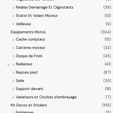
Relaise Demarrage Et Clignotants
(39)
Stator Et Volant Moteur
(10)
Veilleuse
(6)
Equipements Motos
(304)
Cache compteur
(15)
Carteres moteur
(32)
Disque de Frein
(45)
Radiateur
(41)
Repose pied
(87)
Selle
(30)
Support devant
(18)
Variateurs et Cloches d’embrayage
(7)
Kit Decos et Stickers
(105)
Emblemes
(5)