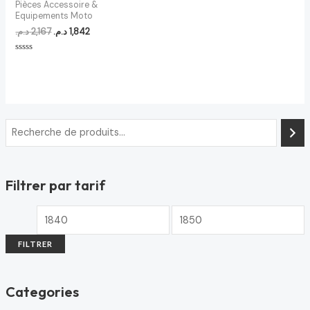
Pièces Accessoire &
Equipements Moto
د.م.
2,167
د.م.
1,842
Note
0
sur
5
Filtrer par tarif
FILTRER
Categories