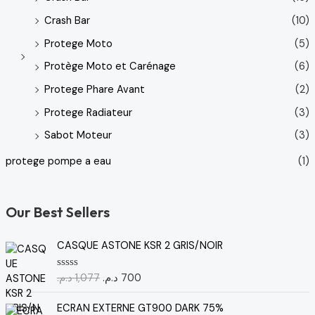
Crash Bar
(10)
Protege Moto
(5)
Protège Moto et Carénage
(6)
Protege Phare Avant
(2)
Protege Radiateur
(3)
Sabot Moteur
(3)
protege pompe a eau
(1)
Our Best Sellers
L
L
CASQUE ASTONE KSR 2 GRIS/NOIR
e
e
p
p
د.م.
1,077
د.م.
700
N
r
r
o
t
i
i
e
ECRAN EXTERNE GT900 DARK 75%
x
x