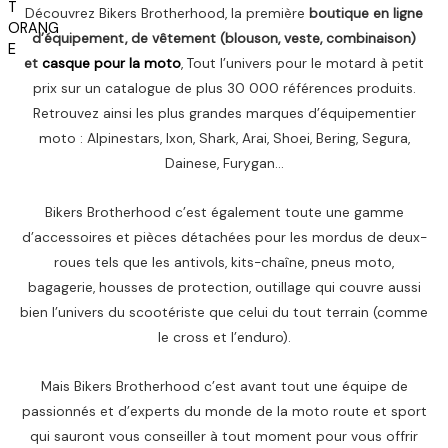
t
t
.
Découvrez Bikers Brotherhood, la première
boutique en ligne
a
م
d’équipement, de vêtement (blouson, veste, combinaison)
i
:
.
et
casque pour la moto
, Tout l’univers pour le motard à petit
t
1
.
,
prix sur un catalogue de plus 30 000 références produits.
:
6
Retrouvez ainsi les plus grandes marques d’équipementier
2
5
moto : Alpinestars, Ixon, Shark, Arai, Shoei, Bering, Segura,
,
0
Dainese, Furygan…
2
0
د
Bikers Brotherhood c’est également toute une gamme
0
.
م
d’accessoires et pièces détachées pour les mordus de deux-
د
.
roues tels que les antivols, kits-chaîne, pneus moto,
.
.
bagagerie, housses de protection, outillage qui couvre aussi
م
bien l’univers du scootériste que celui du tout terrain (comme
.
le cross et l’enduro).
.
Mais Bikers Brotherhood c’est avant tout une équipe de
passionnés et d’experts du monde de la moto route et sport
qui sauront vous conseiller à tout moment pour vous offrir