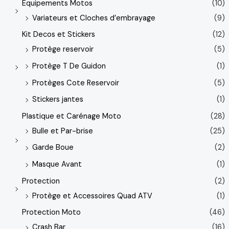
Equipements Motos
(10)
Variateurs et Cloches d’embrayage
(9)
Kit Decos et Stickers
(12)
Protège reservoir
(5)
Protège T De Guidon
(1)
Protèges Cote Reservoir
(5)
Stickers jantes
(1)
Plastique et Carénage Moto
(28)
Bulle et Par-brise
(25)
Garde Boue
(2)
Masque Avant
(1)
Protection
(2)
Protège et Accessoires Quad ATV
(1)
Protection Moto
(46)
Crash Bar
(16)