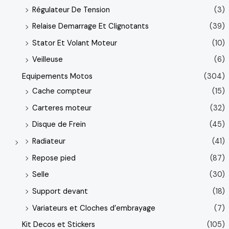
Régulateur De Tension
(3)
Relaise Demarrage Et Clignotants
(39)
Stator Et Volant Moteur
(10)
Veilleuse
(6)
Equipements Motos
(304)
Cache compteur
(15)
Carteres moteur
(32)
Disque de Frein
(45)
Radiateur
(41)
Repose pied
(87)
Selle
(30)
Support devant
(18)
Variateurs et Cloches d’embrayage
(7)
Kit Decos et Stickers
(105)