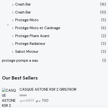
Crash Bar
(16)
Crash Bar
(10)
Protege Moto
(5)
Protège Moto et Carénage
(6)
Protege Phare Avant
(2)
Protege Radiateur
(3)
Sabot Moteur
(3)
protege pompe a eau
(1)
Our Best Sellers
L
L
CASQUE ASTONE KSR 2 GRIS/NOIR
e
e
p
p
د.م.
1,077
د.م.
700
N
r
r
o
t
i
i