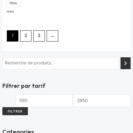
Bleu
Note
0
sur
5
1
2
3
→
Filtrer par tarif
FILTRER
Categories