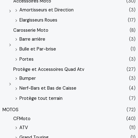
Accessoires Moto
(30)
Amortisseurs et Direction
(3)
Elargisseurs Roues
(17)
Carosserie Moto
(8)
Barre arrière
(3)
Bulle et Par-brise
(1)
Portes
(3)
Protège et Accessoires Quad Atv
(27)
Bumper
(3)
Nerf-Bars et Bas de Caisse
(4)
Protège tout terrain
(7)
MOTOS
(72)
CFMoto
(40)
ATV
(11)
Grand Touring
(1)