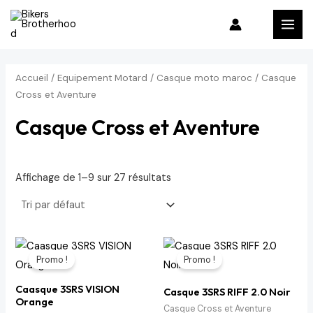
Aller
P
P
MAI
au
r
r
MEN
contenu
i
i
x
x
Accueil
/
Equipement Motard
/
Casque moto maroc
/ Casque
m
m
Cross et Aventure
i
a
Casque Cross et Aventure
n
x
Affichage de 1–9 sur 27 résultats
Le
Le
Le
Le
prix
prix
prix
prix
Promo !
Promo !
initial
actuel
initial
actuel
était :
est :
était :
est :
Caasque 3SRS VISION
2,100 د.م..
2,200 د.م..
2,100 د.م..
2,200 د.م..
Casque 3SRS RIFF 2.0 Noir
Orange
Casque Cross et Aventure