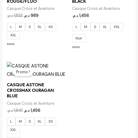
ROUGE/FLUO
BLACK
Casque Cross et Aventure
Casque Cross et Aventure
د.م.
1,522
د.م.
989
د.م.
1,456
L
M
S
XL
XS
L
M
S
XL
XXL
XXL
Noir
Note
Note
0
0
sur
sur
5
5
Le
Le
prix
prix
Promo !
initial
actuel
était :
est :
CASQUE ASTONE
1,456 د.م..
1,941 د.م..
CROSSMAX OURAGAN
BLUE
Casque Cross et Aventure
د.م.
1,941
د.م.
1,456
L
M
S
XL
XS
XXL