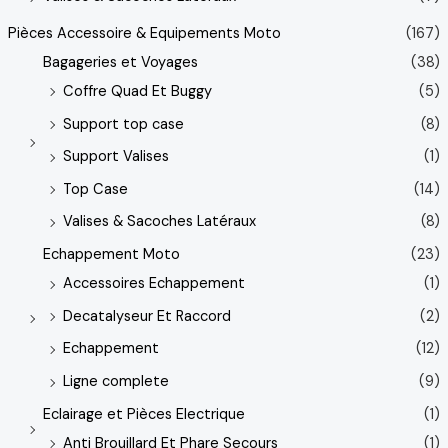
Pièces Accessoire & Equipements Moto
(167)
Bagageries et Voyages
(38)
Coffre Quad Et Buggy
(5)
Support top case
(8)
Support Valises
(1)
Top Case
(14)
Valises & Sacoches Latéraux
(8)
Echappement Moto
(23)
Accessoires Echappement
(1)
Decatalyseur Et Raccord
(2)
Echappement
(12)
Ligne complete
(9)
Eclairage et Pièces Electrique
(1)
Anti Brouillard Et Phare Secours
(1)