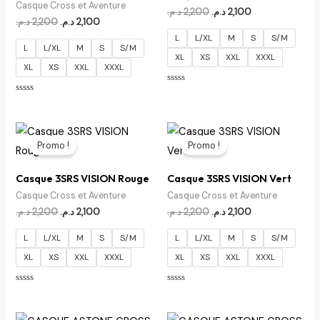
Casque Cross et Aventure
د.م.
2,200
د.م.
2,100
د.م.
2,200
د.م.
2,100
L
L/XL
M
S
S/M
L
L/XL
M
S
S/M
XL
XS
XXL
XXXL
XL
XS
XXL
XXXL
Note
0
Note
sur
0
5
sur
5
Le
Le
Le
Le
prix
prix
prix
prix
Promo !
Promo !
initial
actuel
initial
actuel
était :
est :
était :
est :
2,100 د.م..
2,200 د.م..
2,100 د.م..
2,200 د.م..
Casque 3SRS VISION Rouge
Casque 3SRS VISION Vert
Casque Cross et Aventure
Casque Cross et Aventure
د.م.
2,200
د.م.
2,100
د.م.
2,200
د.م.
2,100
L
L/XL
M
S
S/M
L
L/XL
M
S
S/M
XL
XS
XXL
XXXL
XL
XS
XXL
XXXL
Note
Note
0
0
sur
sur
5
5
Le
Le
Le
Le