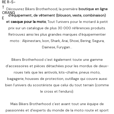
é
s
5
د
t
t
.
Découvrez Bikers Brotherhood, la première
boutique en ligne
a
م
d’équipement, de vêtement (blouson, veste, combinaison)
i
:
.
et
casque pour la moto
, Tout l’univers pour le motard à petit
t
1
.
,
prix sur un catalogue de plus 30 000 références produits.
:
6
Retrouvez ainsi les plus grandes marques d’équipementier
2
5
moto : Alpinestars, Ixon, Shark, Arai, Shoei, Bering, Segura,
,
0
Dainese, Furygan…
2
0
د
Bikers Brotherhood c’est également toute une gamme
0
.
م
d’accessoires et pièces détachées pour les mordus de deux-
د
.
roues tels que les antivols, kits-chaîne, pneus moto,
.
.
bagagerie, housses de protection, outillage qui couvre aussi
م
bien l’univers du scootériste que celui du tout terrain (comme
.
le cross et l’enduro).
.
Mais Bikers Brotherhood c’est avant tout une équipe de
passionnés et d’experts du monde de la moto route et sport