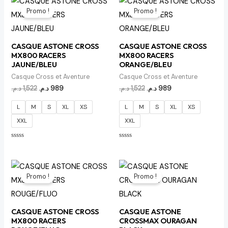
prix
prix
prix
prix
Promo !
Promo !
initial
actuel
initial
actuel
était :
est :
était :
est :
989 د.م..
1,522 د.م..
989 د.م..
1,522 د.م..
CASQUE ASTONE CROSS
CASQUE ASTONE CROSS
MX800 RACERS
MX800 RACERS
JAUNE/BLEU
ORANGE/BLEU
Casque Cross et Aventure
Casque Cross et Aventure
د.م.
1,522
د.م.
989
د.م.
1,522
د.م.
989
L
M
S
XL
XS
L
M
S
XL
XS
XXL
XXL
Note
Note
0
0
sur
sur
5
5
Le
Le
prix
prix
Promo !
Promo !
initial
actuel
était :
est :
989 د.م..
1,522 د.م..
CASQUE ASTONE CROSS
CASQUE ASTONE
MX800 RACERS
CROSSMAX OURAGAN