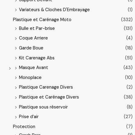
Variateurs & Cloches D'Embrayage
(1)
Plastique et Carénage Moto
(332)
Bulle et Par-brise
(131)
Coque Arriere
(4)
Garde Boue
(18)
Kit Carenage Abs
(51)
Masque Avant
(43)
Monoplace
(10)
Plastique Carenage Divers
(2)
Plastique et Carénage Divers
(38)
Plastique sous réservoir
(8)
Prise d’air
(27)
Protection
(7)