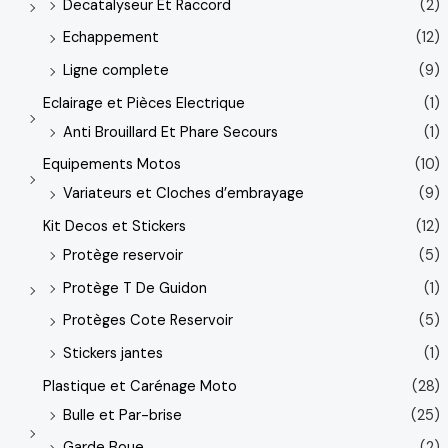
Decatalyseur Et Raccord
(2)
Echappement
(12)
Ligne complete
(9)
Eclairage et Pièces Electrique
(1)
Anti Brouillard Et Phare Secours
(1)
Equipements Motos
(10)
Variateurs et Cloches d’embrayage
(9)
Kit Decos et Stickers
(12)
Protège reservoir
(5)
Protège T De Guidon
(1)
Protèges Cote Reservoir
(5)
Stickers jantes
(1)
Plastique et Carénage Moto
(28)
Bulle et Par-brise
(25)
Garde Boue
(2)