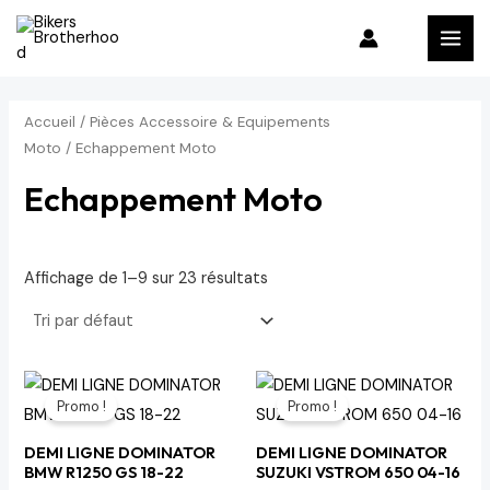
Aller
P
P
MAI
au
r
r
MEN
contenu
i
i
x
x
Accueil
/
Pièces Accessoire & Equipements
m
m
Moto
/ Echappement Moto
i
a
Echappement Moto
n
x
Affichage de 1–9 sur 23 résultats
Le
Le
Le
Le
prix
prix
prix
prix
Promo !
Promo !
initial
actuel
initial
actuel
était :
est :
était :
est :
DEMI LIGNE DOMINATOR
DEMI LIGNE DOMINATOR
623 د.م..
733 د.م..
623 د.م..
733 د.م..
BMW R1250 GS 18-22
SUZUKI VSTROM 650 04-16