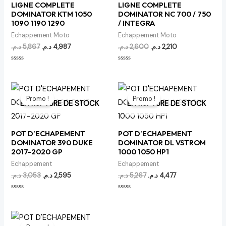
LIGNE COMPLETE
LIGNE COMPLETE
DOMINATOR KTM 1050
DOMINATOR NC 700 / 750
1090 1190 1290
/ INTEGRA
Echappement Moto
Echappement Moto
د.م.
5,867
د.م.
4,987
د.م.
2,600
د.م.
2,210
Note
Note
0
0
sur
sur
5
5
Le
Le
Le
Le
prix
prix
prix
prix
Promo !
Promo !
initial
actuel
initial
actuel
EN RUPTURE DE STOCK
EN RUPTURE DE STOCK
était :
est :
était :
est :
4,477 د.م..
5,267 د.م..
2,595 د.م..
3,053 د.م..
POT D’ECHAPEMENT
POT D’ECHAPEMENT
DOMINATOR 390 DUKE
DOMINATOR DL VSTROM
2017-2020 GP
1000 1050 HP1
Echappement
Echappement
د.م.
3,053
د.م.
2,595
د.م.
5,267
د.م.
4,477
Note
Note
0
0
sur
sur
5
5
Le
Le
prix
prix