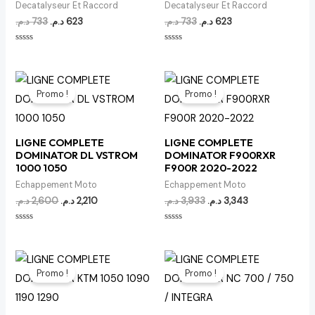
Decatalyseur Et Raccord
Decatalyseur Et Raccord
د.م.
733
د.م.
623
د.م.
733
د.م.
623
Note
Note
0
0
sur
sur
5
5
Le
Le
Le
Le
prix
prix
prix
prix
Promo !
Promo !
initial
actuel
initial
actuel
était :
est :
était :
est :
3,343 د.م..
3,933 د.م..
2,210 د.م..
2,600 د.م..
LIGNE COMPLETE
LIGNE COMPLETE
DOMINATOR DL VSTROM
DOMINATOR F900RXR
1000 1050
F900R 2020-2022
Echappement Moto
Echappement Moto
د.م.
2,600
د.م.
2,210
د.م.
3,933
د.م.
3,343
Note
Note
0
0
sur
sur
5
5
Le
Le
Le
Le
prix
prix
prix
prix
Promo !
Promo !
initial
actuel
initial
actuel
était :
est :
était :
est :
2,210 د.م..
2,600 د.م..
4,987 د.م..
5,867 د.م..