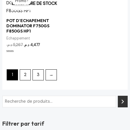
Promo !
initial
actuel
EN RUPTURE DE STOCK
était :
est :
4,477 د.م..
5,267 د.م..
POT D’ECHAPEMENT
DOMINATOR F750GS
F850GS HP1
Echappement
د.م.
5,267
د.م.
4,477
Note
0
sur
5
1
2
3
→
Filtrer par tarif