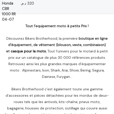
u
د.م.
320
N
r
o
5
t
e
0
s
u
Tout l’equipement moto à petits Prix !
r
5
Découvrez Bikers Brotherhood, la première
boutique en ligne
d’équipement, de vêtement (blouson, veste, combinaison)
et
casque pour la moto
, Tout l’univers pour le motard à petit
prix sur un catalogue de plus 30 000 références produits.
Retrouvez ainsi les plus grandes marques d’équipementier
moto : Alpinestars, Ixon, Shark, Arai, Shoei, Bering, Segura,
Dainese, Furygan…
Bikers Brotherhood c’est également toute une gamme
d’accessoires et pièces détachées pour les mordus de deux-
roues tels que les antivols, kits-chaîne, pneus moto,
bagagerie, housses de protection, outillage qui couvre aussi