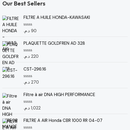
Our Best Sellers
FILTRE A HUILE HONDA-KAWASAKI
د.م.
90
N
o
t
e
PLAQUETTE GOLDFREN AD 328
0
s
u
د.م.
220
N
r
o
5
t
e
CST-296:16
0
s
u
د.م.
270
N
r
o
5
t
e
Filtre à air DNA HIGH PERFORMANCE
0
s
u
د.م.
1,022
N
r
o
5
t
e
FIILTRE A AIR Honda CBR 1000 RR 04-07
0
s