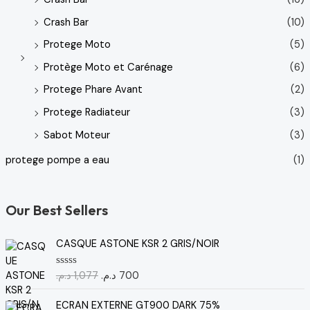
Crash Bar
(10)
Protege Moto
(5)
Protège Moto et Carénage
(6)
Protege Phare Avant
(2)
Protege Radiateur
(3)
Sabot Moteur
(3)
protege pompe a eau
(1)
Our Best Sellers
L
L
CASQUE ASTONE KSR 2 GRIS/NOIR
e
e
p
p
د.م.
1,077
د.م.
700
N
r
r
o
t
i
i
e
ECRAN EXTERNE GT900 DARK 75%
x
x