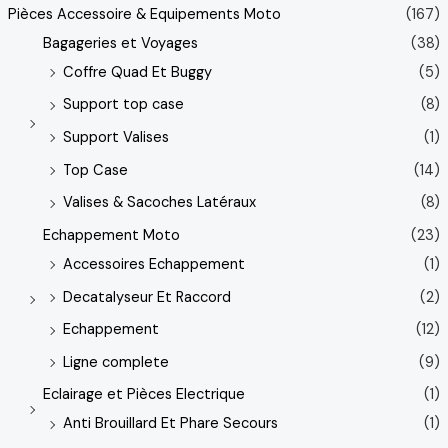
Pièces Accessoire & Equipements Moto
(167)
Bagageries et Voyages
(38)
Coffre Quad Et Buggy
(5)
Support top case
(8)
Support Valises
(1)
Top Case
(14)
Valises & Sacoches Latéraux
(8)
Echappement Moto
(23)
Accessoires Echappement
(1)
Decatalyseur Et Raccord
(2)
Echappement
(12)
Ligne complete
(9)
Eclairage et Pièces Electrique
(1)
Anti Brouillard Et Phare Secours
(1)