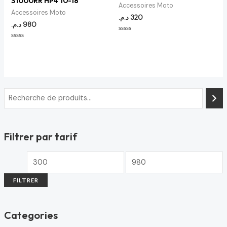
S1000RR HP4 10-18
Accessoires Moto
Accessoires Moto
د.م.
320
د.م.
980
Note
0
Note
sur
0
5
sur
5
Filtrer par tarif
FILTRER
Categories