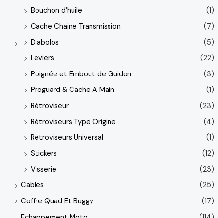
Bouchon d’huile
(1)
Cache Chaine Transmission
(7)
Diabolos
(5)
Leviers
(22)
Poignée et Embout de Guidon
(3)
Proguard & Cache A Main
(1)
Rétroviseur
(23)
Rétroviseurs Type Origine
(4)
Retroviseurs Universal
(1)
Stickers
(12)
Visserie
(23)
Cables
(25)
Coffre Quad Et Buggy
(17)
Echappement Moto
(114)