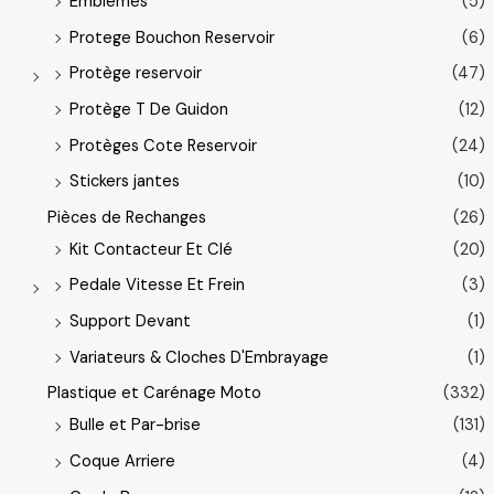
Emblemes
(5)
Protege Bouchon Reservoir
(6)
Protège reservoir
(47)
Protège T De Guidon
(12)
Protèges Cote Reservoir
(24)
Stickers jantes
(10)
Pièces de Rechanges
(26)
Kit Contacteur Et Clé
(20)
Pedale Vitesse Et Frein
(3)
Support Devant
(1)
Variateurs & Cloches D'Embrayage
(1)
Plastique et Carénage Moto
(332)
Bulle et Par-brise
(131)
Coque Arriere
(4)