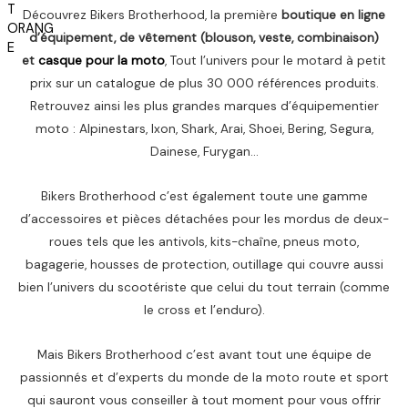
t
t
.
Découvrez Bikers Brotherhood, la première
boutique en ligne
a
م
d’équipement, de vêtement (blouson, veste, combinaison)
i
:
.
et
casque pour la moto
, Tout l’univers pour le motard à petit
t
1
.
,
prix sur un catalogue de plus 30 000 références produits.
:
6
Retrouvez ainsi les plus grandes marques d’équipementier
2
5
moto : Alpinestars, Ixon, Shark, Arai, Shoei, Bering, Segura,
,
0
Dainese, Furygan…
2
0
د
Bikers Brotherhood c’est également toute une gamme
0
.
م
d’accessoires et pièces détachées pour les mordus de deux-
د
.
roues tels que les antivols, kits-chaîne, pneus moto,
.
.
bagagerie, housses de protection, outillage qui couvre aussi
م
bien l’univers du scootériste que celui du tout terrain (comme
.
le cross et l’enduro).
.
Mais Bikers Brotherhood c’est avant tout une équipe de
passionnés et d’experts du monde de la moto route et sport
qui sauront vous conseiller à tout moment pour vous offrir