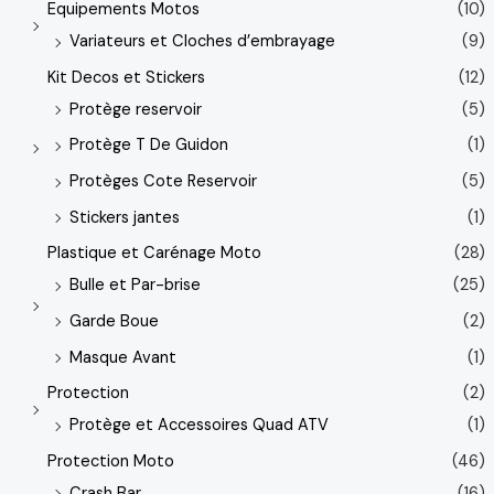
Equipements Motos
(10)
Variateurs et Cloches d’embrayage
(9)
Kit Decos et Stickers
(12)
Protège reservoir
(5)
Protège T De Guidon
(1)
Protèges Cote Reservoir
(5)
Stickers jantes
(1)
Plastique et Carénage Moto
(28)
Bulle et Par-brise
(25)
Garde Boue
(2)
Masque Avant
(1)
Protection
(2)
Protège et Accessoires Quad ATV
(1)
Protection Moto
(46)
Crash Bar
(16)