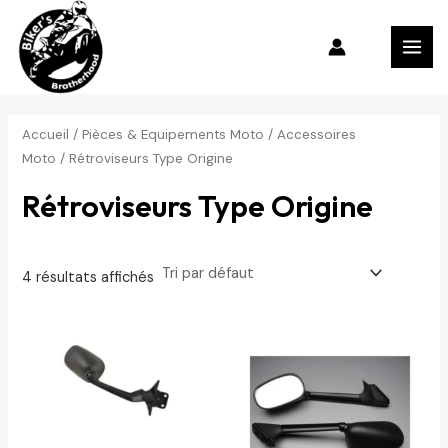
Aller
P
P
MAI
au
r
r
MEN
contenu
i
i
x
x
m
m
Accueil
/
Pièces & Equipements Moto
/
Accessoires
Moto
/ Rétroviseurs Type Origine
i
a
n
x
Rétroviseurs Type Origine
4 résultats affichés