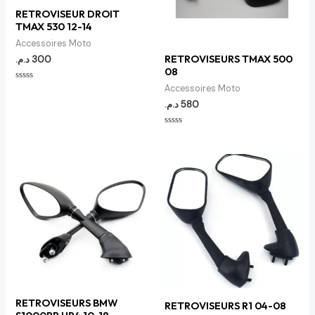
RETROVISEUR DROIT
TMAX 530 12-14
Accessoires Moto
RETROVISEURS TMAX 500
د.م.
300
08
Note
Accessoires Moto
0
د.م.
580
sur
5
Note
0
sur
5
RETROVISEURS BMW
RETROVISEURS R1 04-08