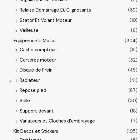
Relaise Demarrage Et Clignotants
(39)
Stator Et Volant Moteur
(10)
Veilleuse
(6)
Equipements Motos
(304)
Cache compteur
(15)
Carteres moteur
(32)
Disque de Frein
(45)
Radiateur
(41)
Repose pied
(87)
Selle
(30)
Support devant
(18)
Variateurs et Cloches d’embrayage
(7)
Kit Decos et Stickers
(105)