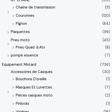
KIT CHAINE
(215)
Chaine de transmission
(11)
Couronnes
(120)
Pignon
(84)
Plaquettes
(99)
Pneu moto
(45)
Pneu Quad ＆Atv
(8)
pompe essence
(7)
Equipement Motard
(736)
Accessoires de Casques
(30)
Bouchons D'oreille
(1)
Masques Et Lunettes
(7)
Pièces casques moto
(2)
Pinlocks
(1)
Visières
(16)