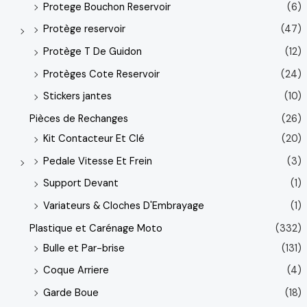
Protege Bouchon Reservoir
(6)
Protège reservoir
(47)
Protège T De Guidon
(12)
Protèges Cote Reservoir
(24)
Stickers jantes
(10)
Pièces de Rechanges
(26)
Kit Contacteur Et Clé
(20)
Pedale Vitesse Et Frein
(3)
Support Devant
(1)
Variateurs & Cloches D'Embrayage
(1)
Plastique et Carénage Moto
(332)
Bulle et Par-brise
(131)
Coque Arriere
(4)
Garde Boue
(18)