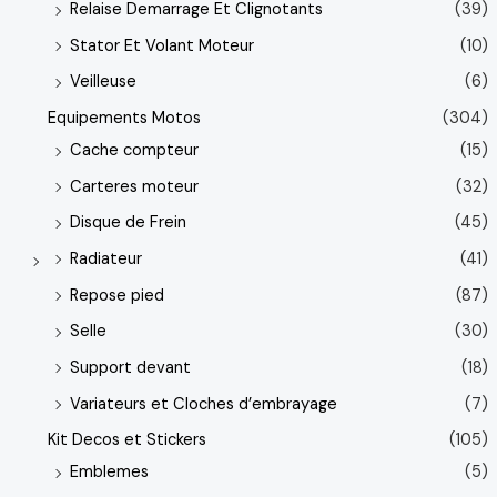
Relaise Demarrage Et Clignotants
(39)
Stator Et Volant Moteur
(10)
Veilleuse
(6)
Equipements Motos
(304)
Cache compteur
(15)
Carteres moteur
(32)
Disque de Frein
(45)
Radiateur
(41)
Repose pied
(87)
Selle
(30)
Support devant
(18)
Variateurs et Cloches d’embrayage
(7)
Kit Decos et Stickers
(105)
Emblemes
(5)