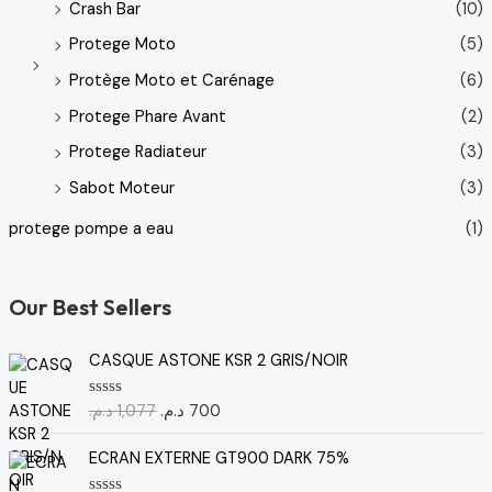
Crash Bar
(10)
Protege Moto
(5)
Protège Moto et Carénage
(6)
Protege Phare Avant
(2)
Protege Radiateur
(3)
Sabot Moteur
(3)
protege pompe a eau
(1)
Our Best Sellers
L
L
CASQUE ASTONE KSR 2 GRIS/NOIR
e
e
p
p
د.م.
1,077
د.م.
700
N
r
r
o
t
i
i
e
ECRAN EXTERNE GT900 DARK 75%
x
x
0
s
i
a