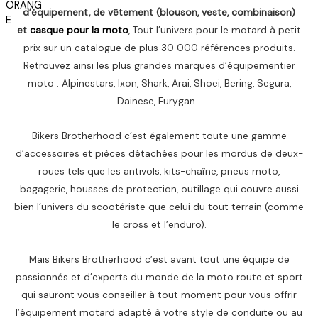
a
م
d’équipement, de vêtement (blouson, veste, combinaison)
i
:
.
et
casque pour la moto
, Tout l’univers pour le motard à petit
t
1
.
,
prix sur un catalogue de plus 30 000 références produits.
:
6
Retrouvez ainsi les plus grandes marques d’équipementier
2
5
moto : Alpinestars, Ixon, Shark, Arai, Shoei, Bering, Segura,
,
0
Dainese, Furygan…
2
0
د
Bikers Brotherhood c’est également toute une gamme
0
.
م
d’accessoires et pièces détachées pour les mordus de deux-
د
.
roues tels que les antivols, kits-chaîne, pneus moto,
.
.
bagagerie, housses de protection, outillage qui couvre aussi
م
bien l’univers du scootériste que celui du tout terrain (comme
.
le cross et l’enduro).
.
Mais Bikers Brotherhood c’est avant tout une équipe de
passionnés et d’experts du monde de la moto route et sport
qui sauront vous conseiller à tout moment pour vous offrir
l’équipement motard adapté à votre style de conduite ou au