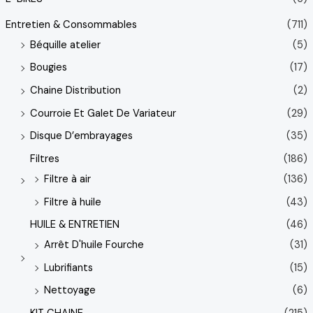
Entretien & Consommables
(711)
Béquille atelier
(5)
Bougies
(17)
Chaine Distribution
(2)
Courroie Et Galet De Variateur
(29)
Disque D’embrayages
(35)
Filtres
(186)
Filtre à air
(136)
Filtre à huile
(43)
HUILE & ENTRETIEN
(46)
Arrêt D'huile Fourche
(31)
Lubrifiants
(15)
Nettoyage
(6)