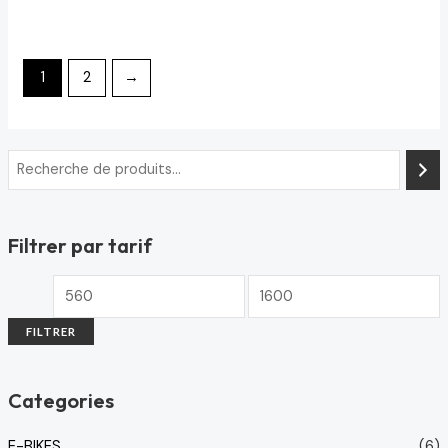
Note
0
sur
5
1
2
→
Filtrer par tarif
FILTRER
Categories
E-BIKES
(6)