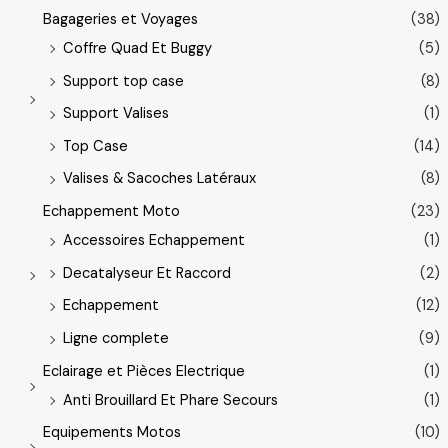
Bagageries et Voyages
(38)
Coffre Quad Et Buggy
(5)
Support top case
(8)
Support Valises
(1)
Top Case
(14)
Valises & Sacoches Latéraux
(8)
Echappement Moto
(23)
Accessoires Echappement
(1)
Decatalyseur Et Raccord
(2)
Echappement
(12)
Ligne complete
(9)
Eclairage et Pièces Electrique
(1)
Anti Brouillard Et Phare Secours
(1)
Equipements Motos
(10)