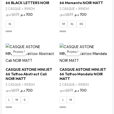
66 BLACK LETTERS NOIR
66 Memento NOIR MATT
2 CASQUE = 999DH
2 CASQUE = 999DH
د.م.
1,077
د.م.
700
د.م.
1,077
د.م.
700
XL
M
XL
XS
Note
Note
0
0
sur
sur
5
5
Le
Le
Le
Le
prix
prix
prix
prix
Promo !
Promo !
initial
actuel
initial
actuel
était :
est :
était :
est :
700 د.م..
1,077 د.م..
700 د.م..
1,077 د.م..
CASQUE ASTONE MINIJET
CASQUE ASTONE MINIJET
66 Tattoo Abstract Cali
66 Tattoo Mandala NOIR
NOIR MATT
MATT
2 CASQUE = 999DH
2 CASQUE = 999DH
د.م.
1,077
د.م.
700
د.م.
1,077
د.م.
700
L
M
S
L
M
Note
Note