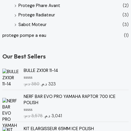
Protege Phare Avant
(2)
Protege Radiateur
(3)
Sabot Moteur
(3)
protege pompe a eau
(1)
Our Best Sellers
L
L
BULLE ZX10R 11-14
e
e
p
p
د.م.
380
د.م.
323
N
r
r
o
t
i
i
L
L
e
NERF BAR EVO PRO YAMAHA RAPTOR 700 ICE
x
x
e
e
0
POLISH
s
i
a
p
p
u
n
c
r
r
r
د.م.
3,578
د.م.
3,041
N
5
i
t
i
i
o
t
u
t
x
x
L
L
e
KIT ELARGISSEUR 65MM ICE POLISH
i
e
i
a