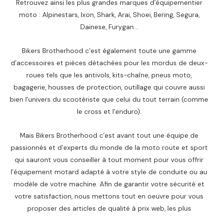
,
Retrouvez ainsi les plus grandes marques d’équipementier
t
t
م
م
:
0
a
moto : Alpinestars, Ixon, Shark, Arai, Shoei, Bering, Segura,
.
د
.
2
5
i
:
.
Dainese, Furygan…
.
.
,
9
t
3
م
4
0
.
Bikers Brotherhood c’est également toute une gamme
2
د
:
0
.
2
.
d’accessoires et pièces détachées pour les mordus de deux-
4
م
0
د
roues tels que les antivols, kits-chaîne, pneus moto,
د
.
0
.
bagagerie, housses de protection, outillage qui couvre aussi
.
.
م
bien l’univers du scootériste que celui du tout terrain (comme
م
د
.
le cross et l’enduro).
.
.
.
.
م
Mais Bikers Brotherhood c’est avant tout une équipe de
.
.
passionnés et d’experts du monde de la moto route et sport
qui sauront vous conseiller à tout moment pour vous offrir
l’équipement motard adapté à votre style de conduite ou au
modèle de votre machine. Afin de garantir votre sécurité et
votre satisfaction, nous mettons tout en oeuvre pour vous
proposer des articles de qualité à prix web, les plus