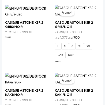
0
0
sur
sur
5
5
Le
Le
EN RUPTURE DE STOCK
prix
prix
Promo !
initial
actuel
était :
est :
CASQUE ASTONE KSR 2
CASQUE ASTONE KSR 2
700 د.م..
1,077 د.م..
GRIS/NOIR
GRIS/NOIR
2 CASQUE = 999DH
2 CASQUE = 999DH
د.م.
1,077
د.م.
700
Note
0
L
M
S
XL
XS
sur
5
Gris
Noir
Note
0
sur
5
Le
Le
EN RUPTURE DE STOCK
prix
prix
Promo !
initial
actuel
était :
est :
CASQUE ASTONE KSR 2
CASQUE ASTONE KSR 2
700 د.م..
1,077 د.م..
KAKI/NOIR
KAKI/NOIR
2 CASQUE = 999DH
2 CASQUE = 999DH