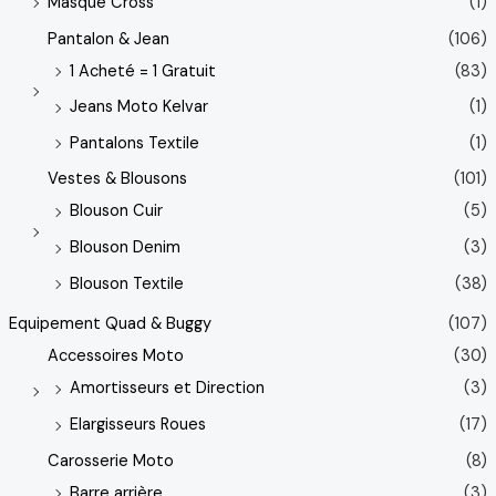
Masque Cross
(1)
Pantalon & Jean
(106)
1 Acheté = 1 Gratuit
(83)
Jeans Moto Kelvar
(1)
Pantalons Textile
(1)
Vestes & Blousons
(101)
Blouson Cuir
(5)
Blouson Denim
(3)
Blouson Textile
(38)
Equipement Quad & Buggy
(107)
Accessoires Moto
(30)
Amortisseurs et Direction
(3)
Elargisseurs Roues
(17)
Carosserie Moto
(8)
Barre arrière
(3)