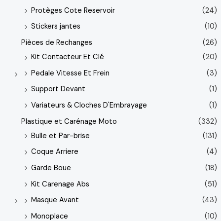
Protèges Cote Reservoir
(24)
Stickers jantes
(10)
Pièces de Rechanges
(26)
Kit Contacteur Et Clé
(20)
Pedale Vitesse Et Frein
(3)
Support Devant
(1)
Variateurs & Cloches D'Embrayage
(1)
Plastique et Carénage Moto
(332)
Bulle et Par-brise
(131)
Coque Arriere
(4)
Garde Boue
(18)
Kit Carenage Abs
(51)
Masque Avant
(43)
Monoplace
(10)