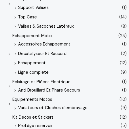
Support Valises
(1)
Top Case
(14)
Valises & Sacoches Latéraux
(8)
Echappement Moto
(23)
Accessoires Echappement
(1)
Decatalyseur Et Raccord
(2)
Echappement
(12)
Ligne complete
(9)
Eclairage et Pièces Electrique
(1)
Anti Brouillard Et Phare Secours
(1)
Equipements Motos
(10)
Variateurs et Cloches d’embrayage
(9)
Kit Decos et Stickers
(12)
Protège reservoir
(5)