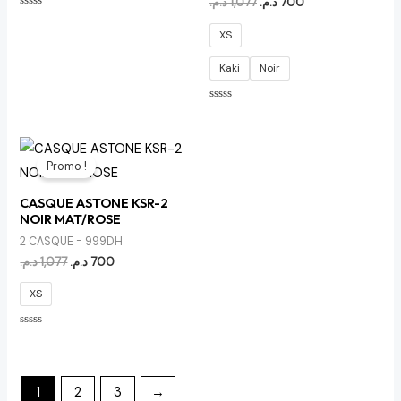
د.م.
1,077
د.م.
700
Note
0
XS
sur
5
Kaki
Noir
Note
0
sur
5
Le
Le
prix
prix
Promo !
initial
actuel
était :
est :
CASQUE ASTONE KSR-2
700 د.م..
1,077 د.م..
NOIR MAT/ROSE
2 CASQUE = 999DH
د.م.
1,077
د.م.
700
XS
Note
0
sur
5
1
2
3
→