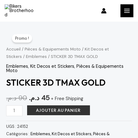
Aller
MAI
au
MEN
contenu
quantité
Le
Le
Promo !
de
prix
prix
STICKER
Accueil
/
Pièces & Equipements Moto
/
Kit Decos et
Stickers
/
Emblemes
/ STICKER 3D TMAX GOLD
3D
initial
actuel
TMAX
Emblemes
,
Kit Decos et Stickers
,
Pièces & Equipements
était :
est :
Moto
GOLD
STICKER 3D TMAX GOLD
45 د.م..
90 د.م..
د.م.
90
د.م.
45
+ Free Shipping
AJOUTER AU PANIER
UGS :
24152
Catégories :
Emblemes
,
Kit Decos et Stickers
,
Pièces &