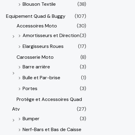
Blouson Textile
(38)
Equipement Quad & Buggy
(107)
Accessoires Moto
(30)
Amortisseurs et Direction
(3)
Elargisseurs Roues
(17)
Carosserie Moto
(8)
Barre arrière
(3)
Bulle et Par-brise
(1)
Portes
(3)
Protège et Accessoires Quad
Atv
(27)
Bumper
(3)
Nerf-Bars et Bas de Caisse