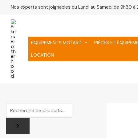
Aller
P
P
Nos experts sont joignables du Lundi au Samedi de 9h30 à 
au
r
r
contenu
i
i
x
x
EQUIPEMENTS MOTARD
PIÈCES ET ÉQUIPE
m
m
LOCATION
i
a
n
x