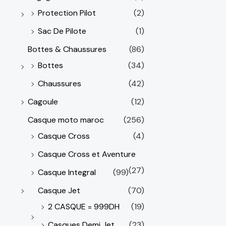
Protection Pilot
(2)
Sac De Pilote
(1)
Bottes & Chaussures
(86)
Bottes
(34)
Chaussures
(42)
Cagoule
(12)
Casque moto maroc
(256)
Casque Cross
(4)
Casque Cross et Aventure
(27)
Casque Integral
(99)
Casque Jet
(70)
2 CASQUE = 999DH
(19)
Casques Demi Jet
(23)