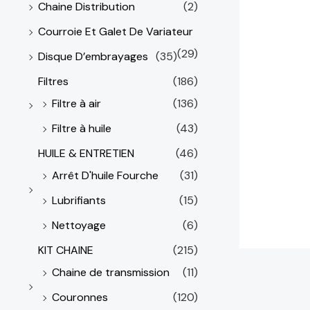
Chaine Distribution
(2)
Courroie Et Galet De Variateur
(29)
Disque D’embrayages
(35)
Filtres
(186)
Filtre à air
(136)
Filtre à huile
(43)
HUILE & ENTRETIEN
(46)
Arrêt D'huile Fourche
(31)
Lubrifiants
(15)
Nettoyage
(6)
KIT CHAINE
(215)
Chaine de transmission
(11)
Couronnes
(120)