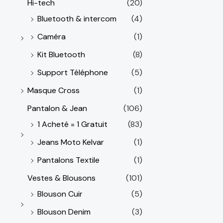
Hi-tech
(20)
Bluetooth & intercom
(4)
Caméra
(1)
Kit Bluetooth
(8)
Support Téléphone
(5)
Masque Cross
(1)
Pantalon & Jean
(106)
1 Acheté = 1 Gratuit
(83)
Jeans Moto Kelvar
(1)
Pantalons Textile
(1)
Vestes & Blousons
(101)
Blouson Cuir
(5)
Blouson Denim
(3)