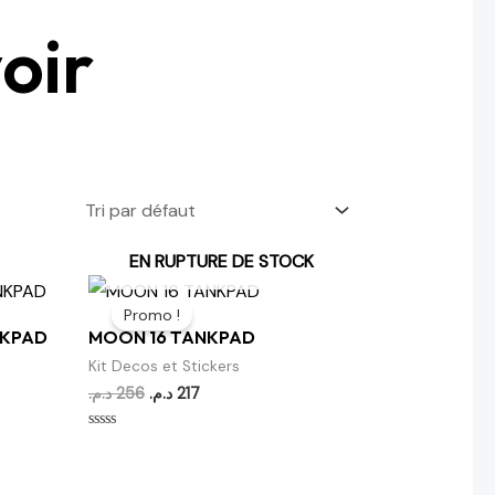
oir
EN RUPTURE DE STOCK
Le
Le
prix
prix
Promo !
initial
actuel
NKPAD
MOON 16 TANKPAD
était :
est :
217 د.م..
256 د.م..
Kit Decos et Stickers
د.م.
256
د.م.
217
Note
0
sur
5