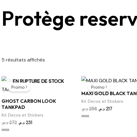
Protège reserv
5 résultats affichés
Le
Le
Le
Le
EN RUPTURE DE STOCK
prix
prix
prix
prix
Promo !
Promo !
initial
actuel
initial
actuel
MAXI GOLD BLACK TA
était :
est :
était :
est :
GHOST CARBON LOOK
217 د.م..
256 د.م..
231 د.م..
272 د.م..
Kit Decos et Stickers
TANKPAD
د.م.
256
د.م.
217
Kit Decos et Stickers
Note
د.م.
272
د.م.
231
0
sur
5
Note