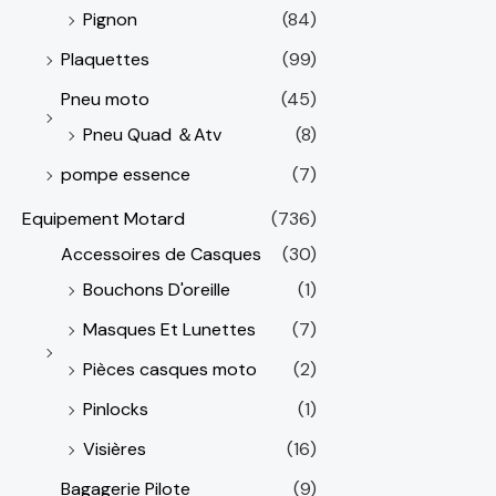
Pignon
(84)
Plaquettes
(99)
Pneu moto
(45)
Pneu Quad ＆Atv
(8)
pompe essence
(7)
Equipement Motard
(736)
Accessoires de Casques
(30)
Bouchons D'oreille
(1)
Masques Et Lunettes
(7)
Pièces casques moto
(2)
Pinlocks
(1)
Visières
(16)
Bagagerie Pilote
(9)