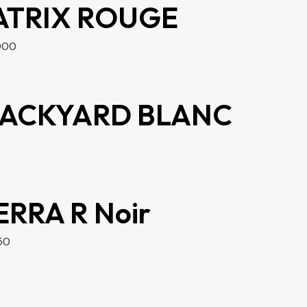
MATRIX ROUGE
000
BACKYARD BLANC
ERRA R Noir
50