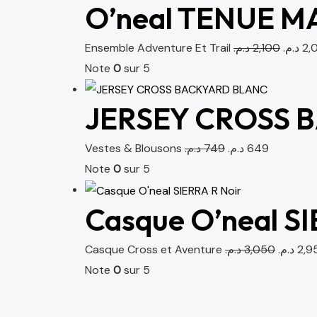
O’neal TENUE 
Ensemble Adventure Et Trail
د.م.
2,100
د.م.
2,
Note
0
sur 5
JERSEY CROSS 
Vestes & Blousons
د.م.
749
د.م.
649
Note
0
sur 5
Casque O’neal SI
Casque Cross et Aventure
د.م.
3,050
د.م.
2,9
Note
0
sur 5