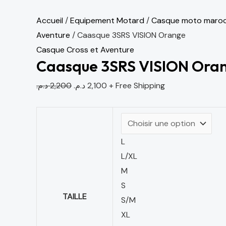
Accueil
/
Equipement Motard
/
Casque moto maro
Aventure
/ Caasque 3SRS VISION Orange
Casque Cross et Aventure
Caasque 3SRS VISION Ora
د.م.
2,200
د.م.
2,100
+ Free Shipping
L
L/XL
M
S
TAILLE
S/M
XL