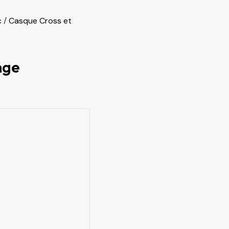
c
/
Casque Cross et
nge