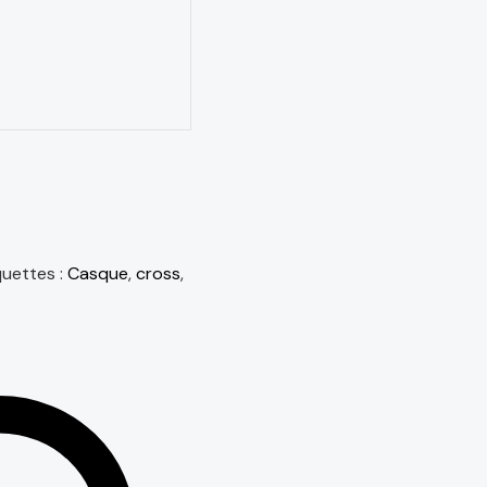
quettes :
Casque
,
cross
,