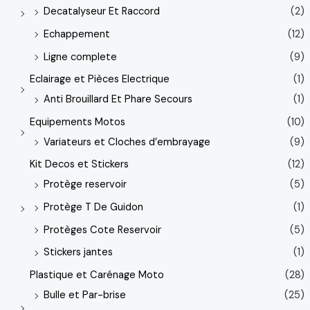
Decatalyseur Et Raccord
(2)
Echappement
(12)
Ligne complete
(9)
Eclairage et Pièces Electrique
(1)
Anti Brouillard Et Phare Secours
(1)
Equipements Motos
(10)
Variateurs et Cloches d’embrayage
(9)
Kit Decos et Stickers
(12)
Protège reservoir
(5)
Protège T De Guidon
(1)
Protèges Cote Reservoir
(5)
Stickers jantes
(1)
Plastique et Carénage Moto
(28)
Bulle et Par-brise
(25)