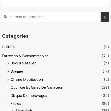
Categories
E-BIKES
(6)
Entretien & Consommables
(711)
Béquille atelier
(5)
Bougies
(17)
Chaine Distribution
(2)
Courroie Et Galet De Variateur
(29)
Disque D’embrayages
(35)
Filtres
(186)
Filtre à air
(136)