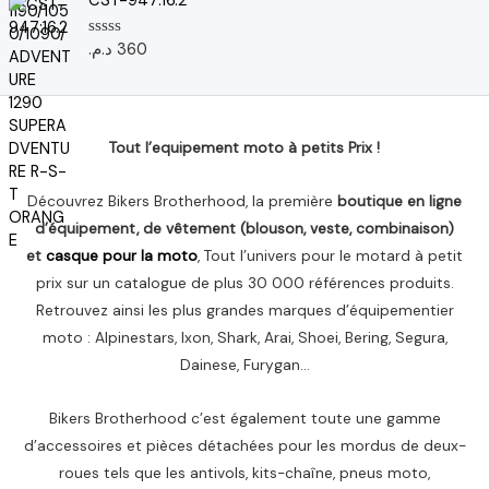
CST-947:16.2
i
a
0
:
0
s
n
c
1
u
د.م.
360
N
i
t
r
,
د
o
5
t
u
t
0
.
e
i
e
7
م
0
a
l
s
7
.
u
l
e
Tout l’equipement moto à petits Prix !
.
r
é
s
5
د
t
t
.
Découvrez Bikers Brotherhood, la première
boutique en ligne
a
م
d’équipement, de vêtement (blouson, veste, combinaison)
i
:
.
et
casque pour la moto
, Tout l’univers pour le motard à petit
t
1
.
,
prix sur un catalogue de plus 30 000 références produits.
:
6
Retrouvez ainsi les plus grandes marques d’équipementier
2
5
moto : Alpinestars, Ixon, Shark, Arai, Shoei, Bering, Segura,
,
0
Dainese, Furygan…
2
0
د
Bikers Brotherhood c’est également toute une gamme
0
.
م
d’accessoires et pièces détachées pour les mordus de deux-
د
.
roues tels que les antivols, kits-chaîne, pneus moto,
.
.