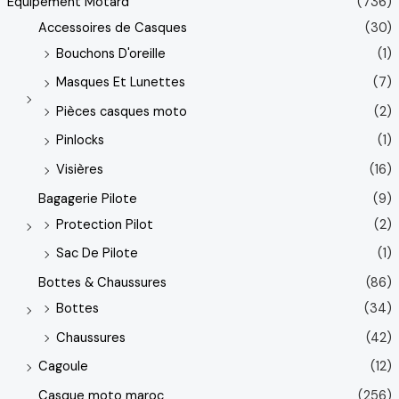
Equipement Motard
(736)
Accessoires de Casques
(30)
Bouchons D'oreille
(1)
Masques Et Lunettes
(7)
Pièces casques moto
(2)
Pinlocks
(1)
Visières
(16)
Bagagerie Pilote
(9)
Protection Pilot
(2)
Sac De Pilote
(1)
Bottes & Chaussures
(86)
Bottes
(34)
Chaussures
(42)
Cagoule
(12)
Casque moto maroc
(256)