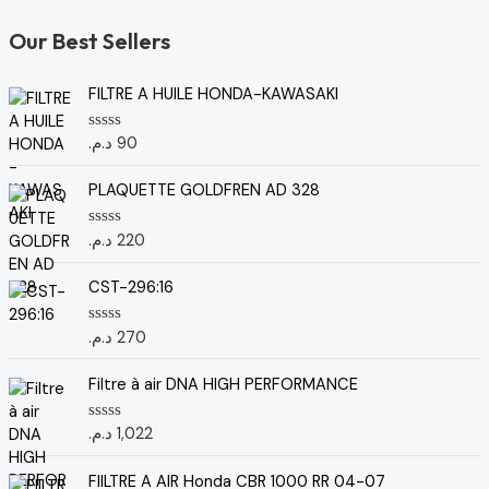
Our Best Sellers
FILTRE A HUILE HONDA-KAWASAKI
د.م.
90
N
o
t
e
PLAQUETTE GOLDFREN AD 328
0
s
u
د.م.
220
N
r
o
5
t
e
CST-296:16
0
s
u
د.م.
270
N
r
o
5
t
e
Filtre à air DNA HIGH PERFORMANCE
0
s
u
د.م.
1,022
N
r
o
5
t
e
FIILTRE A AIR Honda CBR 1000 RR 04-07