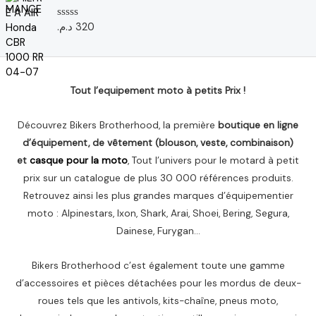
0
s
u
د.م.
320
N
r
o
5
t
e
0
s
u
Tout l’equipement moto à petits Prix !
r
5
Découvrez Bikers Brotherhood, la première
boutique en ligne
d’équipement, de vêtement (blouson, veste, combinaison)
et
casque pour la moto
, Tout l’univers pour le motard à petit
prix sur un catalogue de plus 30 000 références produits.
Retrouvez ainsi les plus grandes marques d’équipementier
moto : Alpinestars, Ixon, Shark, Arai, Shoei, Bering, Segura,
Dainese, Furygan…
Bikers Brotherhood c’est également toute une gamme
d’accessoires et pièces détachées pour les mordus de deux-
roues tels que les antivols, kits-chaîne, pneus moto,