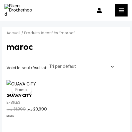
Aller
MAI
au
MEN
contenu
Accueil
/ Produits identifiés “maroc”
maroc
Voici le seul résultat
Le
Le
prix
prix
Promo !
initial
actuel
GUAVA CITY
était :
est :
29,990 د.م..
31,990 د.م..
E-BIKES
د.م.
31,990
د.م.
29,990
Note
0
sur
5