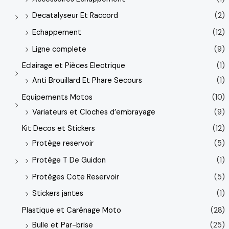
Decatalyseur Et Raccord
(2)
Echappement
(12)
Ligne complete
(9)
Eclairage et Pièces Electrique
(1)
Anti Brouillard Et Phare Secours
(1)
Equipements Motos
(10)
Variateurs et Cloches d’embrayage
(9)
Kit Decos et Stickers
(12)
Protège reservoir
(5)
Protège T De Guidon
(1)
Protèges Cote Reservoir
(5)
Stickers jantes
(1)
Plastique et Carénage Moto
(28)
Bulle et Par-brise
(25)