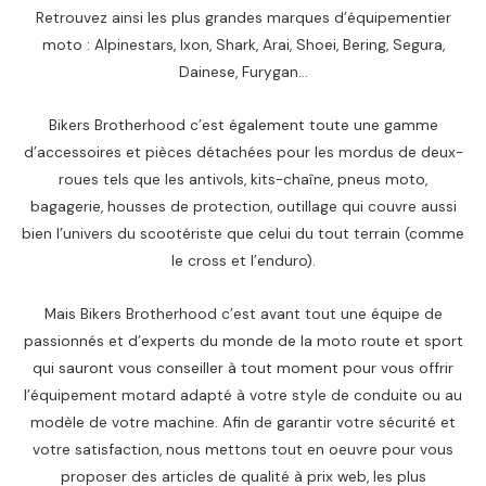
:
6
Retrouvez ainsi les plus grandes marques d’équipementier
2
5
moto : Alpinestars, Ixon, Shark, Arai, Shoei, Bering, Segura,
,
0
Dainese, Furygan…
2
0
د
Bikers Brotherhood c’est également toute une gamme
0
.
م
d’accessoires et pièces détachées pour les mordus de deux-
د
.
roues tels que les antivols, kits-chaîne, pneus moto,
.
.
bagagerie, housses de protection, outillage qui couvre aussi
م
bien l’univers du scootériste que celui du tout terrain (comme
.
le cross et l’enduro).
.
Mais Bikers Brotherhood c’est avant tout une équipe de
passionnés et d’experts du monde de la moto route et sport
qui sauront vous conseiller à tout moment pour vous offrir
l’équipement motard adapté à votre style de conduite ou au
modèle de votre machine. Afin de garantir votre sécurité et
votre satisfaction, nous mettons tout en oeuvre pour vous
proposer des articles de qualité à prix web, les plus