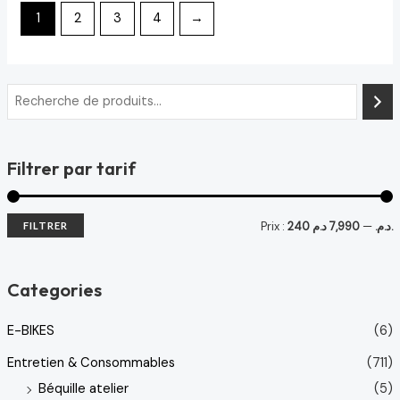
1
2
3
4
→
Filtrer par tarif
Prix :
—
240 د.م.
7,990 د.م.
FILTRER
Categories
E-BIKES
(6)
Entretien & Consommables
(711)
Béquille atelier
(5)