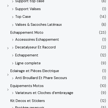
Support top case
(8)
Support Valises
(1)
Top Case
(14)
Valises & Sacoches Latéraux
(8)
Echappement Moto
(23)
Accessoires Echappement
(1)
Decatalyseur Et Raccord
(2)
Echappement
(12)
Ligne complete
(9)
Eclairage et Pièces Electrique
(1)
Anti Brouillard Et Phare Secours
(1)
Equipements Motos
(10)
Variateurs et Cloches d’embrayage
(9)
Kit Decos et Stickers
(12)
Protège reservoir
(5)