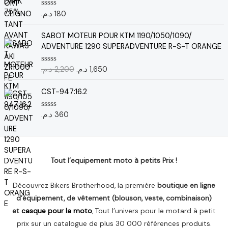
i
e
s
u
a
l
د.م.
180
N
r
o
l
e
5
t
L
L
é
s
e
SABOT MOTEUR POUR KTM 1190/1050/1090/
e
e
0
t
t
ADVENTURE 1290 SUPERADVENTURE R-S-T ORANGE
s
p
p
a
u
r
r
r
i
:
د.م.
2,200
د.م.
1,650
N
5
i
i
o
t
7
t
x
x
0
e
CST-947:16.2
i
a
0
:
0
s
n
c
1
u
د.م.
360
N
i
t
r
,
د
o
5
t
u
t
0
.
e
i
e
7
م
0
a
l
s
7
.
u
l
e
Tout l’equipement moto à petits Prix !
.
r
é
s
5
د
t
t
.
Découvrez Bikers Brotherhood, la première
boutique en ligne
a
م
d’équipement, de vêtement (blouson, veste, combinaison)
i
:
.
et
casque pour la moto
, Tout l’univers pour le motard à petit
t
1
.
,
prix sur un catalogue de plus 30 000 références produits.