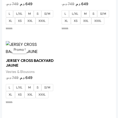
د.م.
749
د.م.
649
د.م.
749
د.م.
649
L
L/XL
M
S
S/M
L
L/XL
M
S
S/M
XL
XS
XXL
XXXL
XL
XS
XXL
XXXL
Note
Note
0
0
sur
sur
5
5
Le
Le
prix
prix
Promo !
initial
actuel
était :
est :
JERSEY CROSS BACKYARD
649 د.م..
749 د.م..
JAUNE
Vestes & Blousons
د.م.
749
د.م.
649
L
L/XL
M
S
S/M
XL
XS
XXL
XXXL
Note
0
sur
5