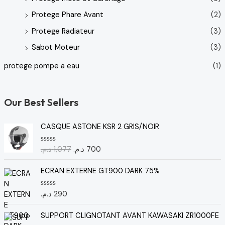
Protege Phare Avant
(2)
Protege Radiateur
(3)
Sabot Moteur
(3)
protege pompe a eau
(1)
Our Best Sellers
L
L
CASQUE ASTONE KSR 2 GRIS/NOIR
e
e
p
p
د.م.
1,077
د.م.
700
N
r
r
o
t
i
i
e
ECRAN EXTERNE GT900 DARK 75%
x
x
0
s
i
a
u
د.م.
290
N
n
c
r
o
5
i
t
t
e
SUPPORT CLIGNOTANT AVANT KAWASAKI ZR1000FE
t
u
0