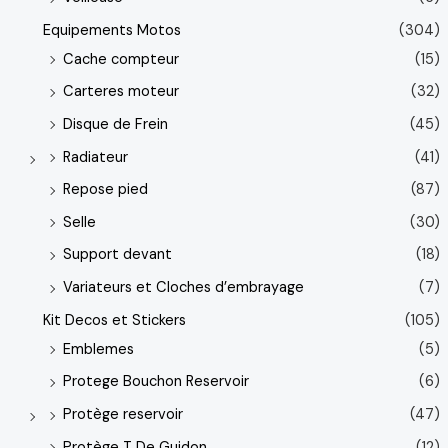
Equipements Motos
(304)
Cache compteur
(15)
Carteres moteur
(32)
Disque de Frein
(45)
Radiateur
(41)
Repose pied
(87)
Selle
(30)
Support devant
(18)
Variateurs et Cloches d’embrayage
(7)
Kit Decos et Stickers
(105)
Emblemes
(5)
Protege Bouchon Reservoir
(6)
Protège reservoir
(47)
Protège T De Guidon
(12)