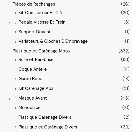
Pièces de Rechanges
(26)
Kit Contacteur Et Clé
(20)
Pedale Vitesse Et Frein
(3)
Support Devant
(1)
Variateurs & Cloches D'Embrayage
(1)
Plastique et Carénage Moto
(332)
Bulle et Par-brise
(131)
Coque Arriere
(4)
Garde Boue
(18)
Kit Carenage Abs
(51)
Masque Avant
(43)
Monoplace
(10)
Plastique Carenage Divers
(2)
Plastique et Carénage Divers
(38)