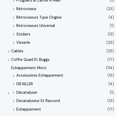
Proguard & Cache A Main
(1)
Rétroviseur
(23)
Rétroviseurs Type Origine
(4)
Retroviseurs Universal
(1)
Stickers
(12)
Visserie
(23)
Cables
(25)
Coffre Quad Et Buggy
(17)
Echappement Moto
(114)
Accessoires Echappement
(13)
DB KILLER
(4)
Décatalyser
(1)
Decatalyseur Et Raccord
(13)
Echappement
(17)