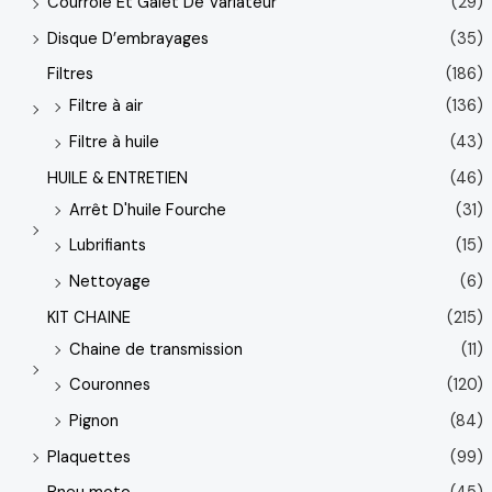
Courroie Et Galet De Variateur
(29)
Disque D’embrayages
(35)
Filtres
(186)
Filtre à air
(136)
Filtre à huile
(43)
HUILE & ENTRETIEN
(46)
Arrêt D'huile Fourche
(31)
Lubrifiants
(15)
Nettoyage
(6)
KIT CHAINE
(215)
Chaine de transmission
(11)
Couronnes
(120)
Pignon
(84)
Plaquettes
(99)