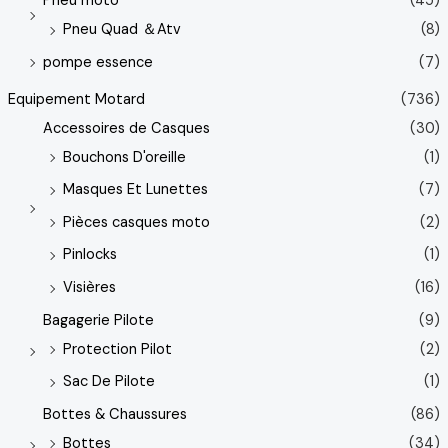
Pneu moto
(45)
Pneu Quad ＆Atv
(8)
pompe essence
(7)
Equipement Motard
(736)
Accessoires de Casques
(30)
Bouchons D'oreille
(1)
Masques Et Lunettes
(7)
Pièces casques moto
(2)
Pinlocks
(1)
Visières
(16)
Bagagerie Pilote
(9)
Protection Pilot
(2)
Sac De Pilote
(1)
Bottes & Chaussures
(86)
Bottes
(34)