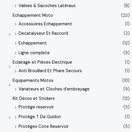
Valises & Sacoches Latéraux
(8)
Echappement Moto
(23)
Accessoires Echappement
(1)
Decatalyseur Et Raccord
(2)
Echappement
(12)
Ligne complete
(9)
Eclairage et Pièces Electrique
(1)
Anti Brouillard Et Phare Secours
(1)
Equipements Motos
(10)
Variateurs et Cloches d’embrayage
(9)
Kit Decos et Stickers
(12)
Protège reservoir
(5)
Protège T De Guidon
(1)
Protèges Cote Reservoir
(5)