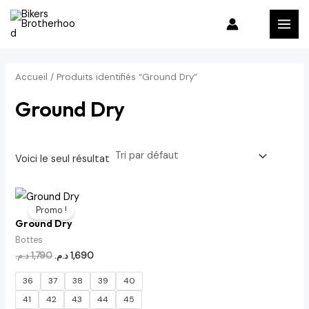
Aller
MAI
au
MEN
contenu
Accueil
/ Produits identifiés “Ground Dry”
Ground Dry
Voici le seul résultat
Le
Le
prix
prix
Promo !
initial
actuel
Ground Dry
était :
est :
1,690 د.م..
1,790 د.م..
Bottes
د.م.
1,790
د.م.
1,690
36
37
38
39
40
41
42
43
44
45