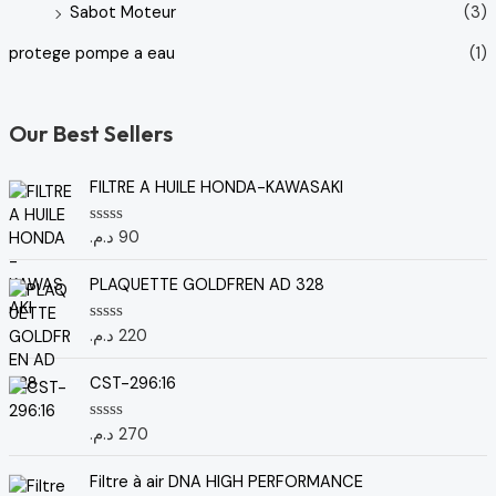
Sabot Moteur
(3)
protege pompe a eau
(1)
Our Best Sellers
FILTRE A HUILE HONDA-KAWASAKI
د.م.
90
N
o
t
e
PLAQUETTE GOLDFREN AD 328
0
s
u
د.م.
220
N
r
o
5
t
e
CST-296:16
0
s
u
د.م.
270
N
r
o
5
t
e
Filtre à air DNA HIGH PERFORMANCE
0