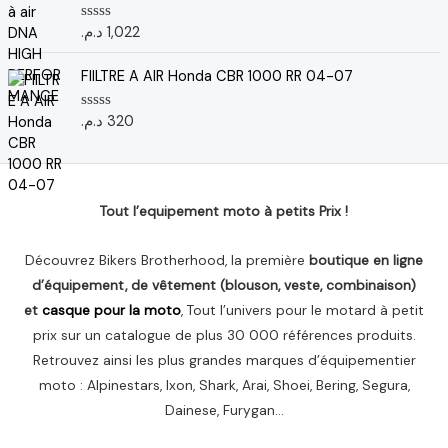
s
u
د.م.
1,022
N
r
o
5
t
e
FIILTRE A AIR Honda CBR 1000 RR 04-07
0
s
u
د.م.
320
N
r
o
5
t
e
0
s
u
Tout l’equipement moto à petits Prix !
r
5
Découvrez Bikers Brotherhood, la première
boutique en ligne
d’équipement, de vêtement (blouson, veste, combinaison)
et
casque pour la moto
, Tout l’univers pour le motard à petit
prix sur un catalogue de plus 30 000 références produits.
Retrouvez ainsi les plus grandes marques d’équipementier
moto : Alpinestars, Ixon, Shark, Arai, Shoei, Bering, Segura,
Dainese, Furygan…