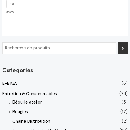
46
Note
0
sur
5
Categories
E-BIKES
(6)
Entretien & Consommables
(711)
Béquille atelier
(5)
Bougies
(17)
Chaine Distribution
(2)