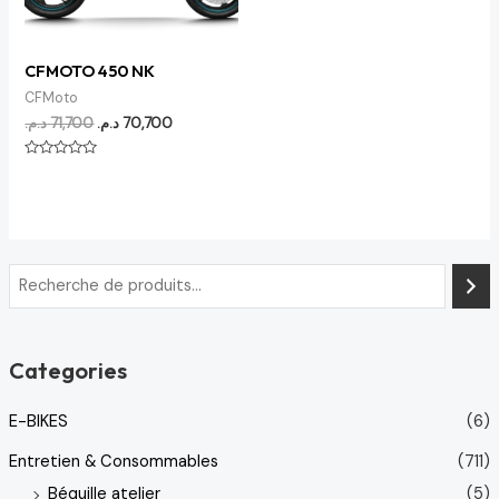
CFMOTO 450 NK
CFMoto
د.م.
71,700
د.م.
70,700
Note
0
sur
5
Categories
E-BIKES
(6)
Entretien & Consommables
(711)
Béquille atelier
(5)