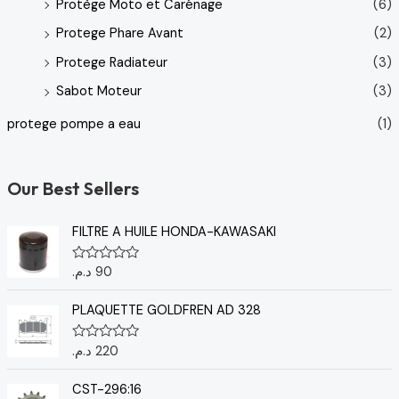
Protège Moto et Carénage
(6)
Protege Phare Avant
(2)
Protege Radiateur
(3)
Sabot Moteur
(3)
protege pompe a eau
(1)
Our Best Sellers
FILTRE A HUILE HONDA-KAWASAKI
د.م.
90
N
o
t
e
PLAQUETTE GOLDFREN AD 328
0
s
u
د.م.
220
N
r
o
5
t
e
CST-296:16