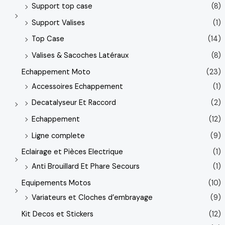
Support top case
(8)
Support Valises
(1)
Top Case
(14)
Valises & Sacoches Latéraux
(8)
Echappement Moto
(23)
Accessoires Echappement
(1)
Decatalyseur Et Raccord
(2)
Echappement
(12)
Ligne complete
(9)
Eclairage et Pièces Electrique
(1)
Anti Brouillard Et Phare Secours
(1)
Equipements Motos
(10)
Variateurs et Cloches d’embrayage
(9)
Kit Decos et Stickers
(12)