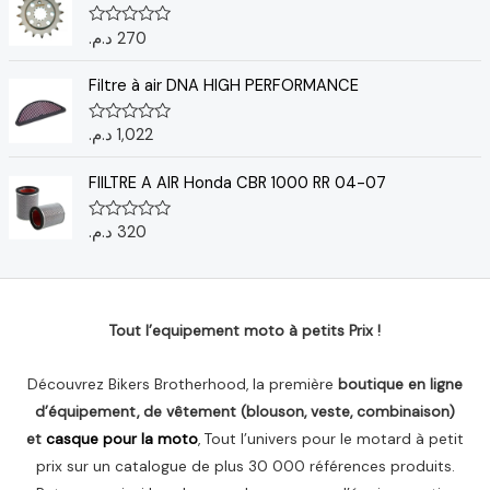
0
s
u
د.م.
270
N
r
o
5
t
e
Filtre à air DNA HIGH PERFORMANCE
0
s
u
د.م.
1,022
N
r
o
5
t
e
FIILTRE A AIR Honda CBR 1000 RR 04-07
0
s
u
د.م.
320
N
r
o
5
t
e
0
s
u
Tout l’equipement moto à petits Prix !
r
5
Découvrez Bikers Brotherhood, la première
boutique en ligne
d’équipement, de vêtement (blouson, veste, combinaison)
et
casque pour la moto
, Tout l’univers pour le motard à petit
prix sur un catalogue de plus 30 000 références produits.