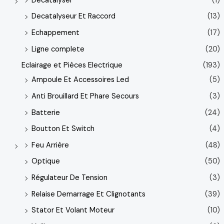
Décatalyser
(1)
Decatalyseur Et Raccord
(13)
Echappement
(17)
Ligne complete
(20)
Eclairage et Pièces Electrique
(193)
Ampoule Et Accessoires Led
(5)
Anti Brouillard Et Phare Secours
(3)
Batterie
(24)
Boutton Et Switch
(4)
Feu Arrière
(48)
Optique
(50)
Régulateur De Tension
(3)
Relaise Demarrage Et Clignotants
(39)
Stator Et Volant Moteur
(10)