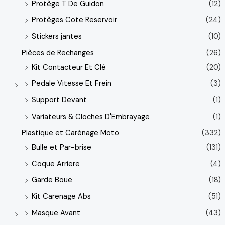
Protège T De Guidon
(12)
Protèges Cote Reservoir
(24)
Stickers jantes
(10)
Pièces de Rechanges
(26)
Kit Contacteur Et Clé
(20)
Pedale Vitesse Et Frein
(3)
Support Devant
(1)
Variateurs & Cloches D'Embrayage
(1)
Plastique et Carénage Moto
(332)
Bulle et Par-brise
(131)
Coque Arriere
(4)
Garde Boue
(18)
Kit Carenage Abs
(51)
Masque Avant
(43)