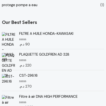
protege pompe a eau
(1)
Our Best Sellers
FILTRE A HUILE HONDA-KAWASAKI
د.م.
90
N
o
t
e
PLAQUETTE GOLDFREN AD 328
0
s
u
د.م.
220
N
r
o
5
t
e
CST-296:16
0
s
u
د.م.
270
N
r
o
5
t
e
Filtre à air DNA HIGH PERFORMANCE
0
s