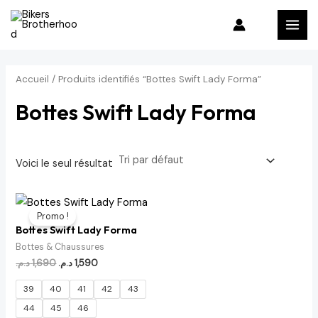
Aller
MAI
au
MEN
contenu
Accueil
/ Produits identifiés “Bottes Swift Lady Forma”
Bottes Swift Lady Forma
Voici le seul résultat
Le
Le
prix
prix
Promo !
initial
actuel
Bottes Swift Lady Forma
était :
est :
1,590 د.م..
1,690 د.م..
Bottes & Chaussures
د.م.
1,690
د.م.
1,590
39
40
41
42
43
44
45
46