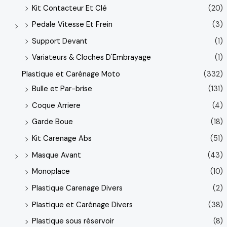
Kit Contacteur Et Clé
(20)
Pedale Vitesse Et Frein
(3)
Support Devant
(1)
Variateurs & Cloches D'Embrayage
(1)
Plastique et Carénage Moto
(332)
Bulle et Par-brise
(131)
Coque Arriere
(4)
Garde Boue
(18)
Kit Carenage Abs
(51)
Masque Avant
(43)
Monoplace
(10)
Plastique Carenage Divers
(2)
Plastique et Carénage Divers
(38)
Plastique sous réservoir
(8)