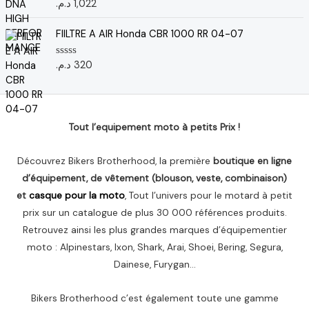
u
د.م.
1,022
N
r
o
5
t
e
FIILTRE A AIR Honda CBR 1000 RR 04-07
0
s
u
د.م.
320
N
r
o
5
t
e
0
s
u
Tout l’equipement moto à petits Prix !
r
5
Découvrez Bikers Brotherhood, la première
boutique en ligne
d’équipement, de vêtement (blouson, veste, combinaison)
et
casque pour la moto
, Tout l’univers pour le motard à petit
prix sur un catalogue de plus 30 000 références produits.
Retrouvez ainsi les plus grandes marques d’équipementier
moto : Alpinestars, Ixon, Shark, Arai, Shoei, Bering, Segura,
Dainese, Furygan…
Bikers Brotherhood c’est également toute une gamme