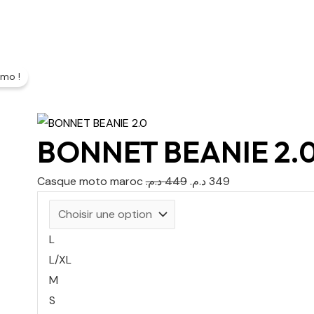
Le
Le
ésultat
mo !
prix
prix
initial
actuel
était :
est :
BONNET BEANIE 2.
349 د.م..
449 د.م..
Casque moto maroc
د.م.
449
د.م.
349
L
L/XL
M
S