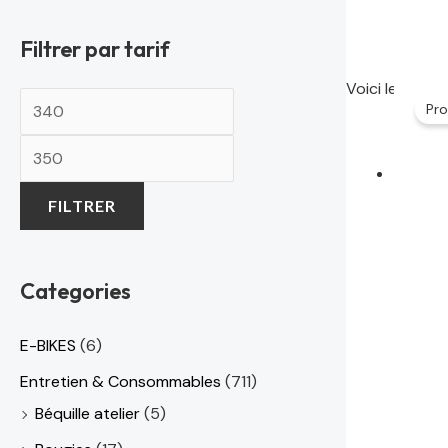
t
t
t
t
Filtrer par tarif
a
a
i
i
:
:
Voici le seul r
t
t
7
1
Pro
0
,
:
:
0
6
FILTRER
1
2
5
,
,
د
0
0
2
.
Categories
7
0
م
د
7
0
.
.
E-BIKES
(6)
.
م
Entretien & Consommables
(711)
د
د
.
Béquille atelier
(5)
.
.
.