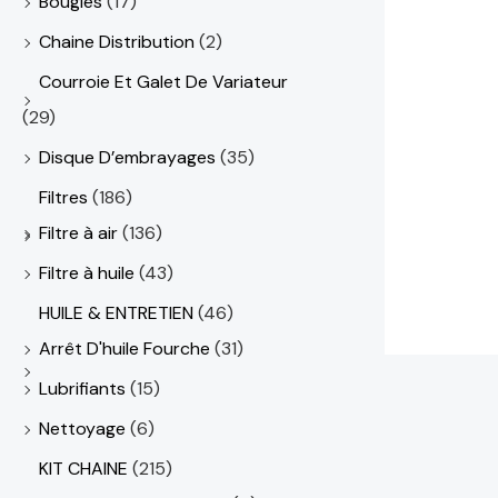
Bougies
(17)
م
م
Chaine Distribution
(2)
.
.
Courroie Et Galet De Variateur
.
.
(29)
Disque D’embrayages
(35)
Filtres
(186)
Filtre à air
(136)
Filtre à huile
(43)
HUILE & ENTRETIEN
(46)
Arrêt D'huile Fourche
(31)
Lubrifiants
(15)
Nettoyage
(6)
KIT CHAINE
(215)