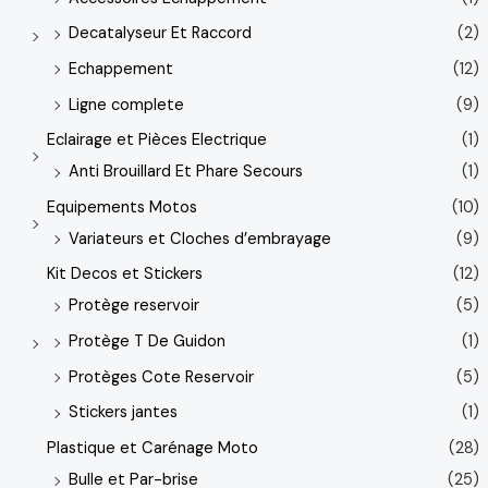
Decatalyseur Et Raccord
(2)
Echappement
(12)
Ligne complete
(9)
Eclairage et Pièces Electrique
(1)
Anti Brouillard Et Phare Secours
(1)
Equipements Motos
(10)
Variateurs et Cloches d’embrayage
(9)
Kit Decos et Stickers
(12)
Protège reservoir
(5)
Protège T De Guidon
(1)
Protèges Cote Reservoir
(5)
Stickers jantes
(1)
Plastique et Carénage Moto
(28)
Bulle et Par-brise
(25)