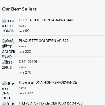
Our Best Sellers
FILTRE A HUILE HONDA-KAWASAKI
د.م.
90
N
o
t
e
PLAQUETTE GOLDFREN AD 328
0
s
u
د.م.
220
N
r
o
5
t
e
CST-296:16
0
s
u
د.م.
270
N
r
o
5
t
e
Filtre à air DNA HIGH PERFORMANCE
0
s
u
د.م.
1,022
N
r
o
5
t
e
FIILTRE A AIR Honda CBR 1000 RR 04-07