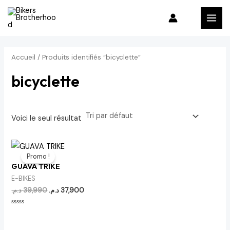
Aller
MAI
au
MEN
contenu
Accueil
/ Produits identifiés “bicyclette”
bicyclette
Voici le seul résultat
Le
Le
prix
prix
Promo !
initial
actuel
GUAVA TRIKE
était :
est :
37,900 د.م..
39,990 د.م..
E-BIKES
د.م.
39,990
د.م.
37,900
Note
0
sur
5