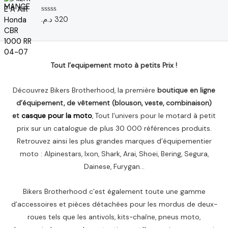
0
s
u
د.م.
320
N
r
o
5
t
e
0
s
u
Tout l’equipement moto à petits Prix !
r
5
Découvrez Bikers Brotherhood, la première
boutique en ligne
d’équipement, de vêtement (blouson, veste, combinaison)
et
casque pour la moto
, Tout l’univers pour le motard à petit
prix sur un catalogue de plus 30 000 références produits.
Retrouvez ainsi les plus grandes marques d’équipementier
moto : Alpinestars, Ixon, Shark, Arai, Shoei, Bering, Segura,
Dainese, Furygan…
Bikers Brotherhood c’est également toute une gamme
d’accessoires et pièces détachées pour les mordus de deux-
roues tels que les antivols, kits-chaîne, pneus moto,