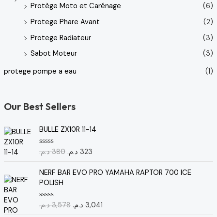
Protège Moto et Carénage
(6)
Protege Phare Avant
(2)
Protege Radiateur
(3)
Sabot Moteur
(3)
protege pompe a eau
(1)
Our Best Sellers
L
L
BULLE ZX10R 11-14
e
e
p
p
د.م.
380
د.م.
323
N
r
r
o
t
i
i
L
L
e
NERF BAR EVO PRO YAMAHA RAPTOR 700 ICE
x
x
e
e
0
POLISH
s
i
a
p
p
u
n
c
r
r
r
د.م.
3,578
د.م.
3,041
N
5
i
t
i
i
o
t
u