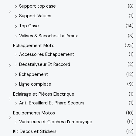
Support top case
(8)
Support Valises
(1)
Top Case
(14)
Valises & Sacoches Latéraux
(8)
Echappement Moto
(23)
Accessoires Echappement
(1)
Decatalyseur Et Raccord
(2)
Echappement
(12)
Ligne complete
(9)
Eclairage et Pièces Electrique
(1)
Anti Brouillard Et Phare Secours
(1)
Equipements Motos
(10)
Variateurs et Cloches d’embrayage
(9)
Kit Decos et Stickers
(12)