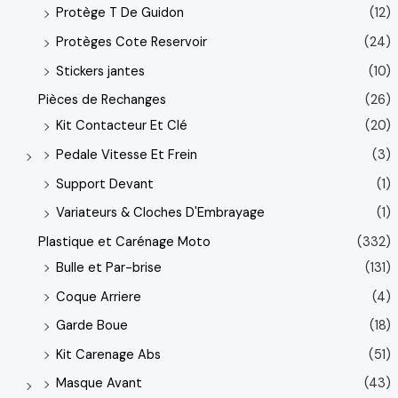
Protège T De Guidon
(12)
Protèges Cote Reservoir
(24)
Stickers jantes
(10)
Pièces de Rechanges
(26)
Kit Contacteur Et Clé
(20)
Pedale Vitesse Et Frein
(3)
Support Devant
(1)
Variateurs & Cloches D'Embrayage
(1)
Plastique et Carénage Moto
(332)
Bulle et Par-brise
(131)
Coque Arriere
(4)
Garde Boue
(18)
Kit Carenage Abs
(51)
Masque Avant
(43)