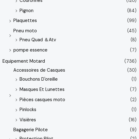
Couronnes
(120)
Pignon
(84)
Plaquettes
(99)
Pneu moto
(45)
Pneu Quad ＆Atv
(8)
pompe essence
(7)
Equipement Motard
(736)
Accessoires de Casques
(30)
Bouchons D'oreille
(1)
Masques Et Lunettes
(7)
Pièces casques moto
(2)
Pinlocks
(1)
Visières
(16)
Bagagerie Pilote
(9)
Protection Pilot
(2)