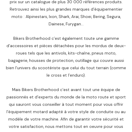
1
د
t
2
prix sur un catalogue de plus 30 000 références produits.
é
s
.
.
1
.
,
Retrouvez ainsi les plus grandes marques d’équipementier
t
t
م
م
:
0
a
moto : Alpinestars, Ixon, Shark, Arai, Shoei, Bering, Segura,
.
د
.
2
5
i
:
.
Dainese, Furygan…
.
.
,
9
t
3
م
4
0
.
Bikers Brotherhood c’est également toute une gamme
2
د
:
0
.
2
.
d’accessoires et pièces détachées pour les mordus de deux-
4
م
0
د
roues tels que les antivols, kits-chaîne, pneus moto,
د
.
0
.
bagagerie, housses de protection, outillage qui couvre aussi
.
.
م
bien l’univers du scootériste que celui du tout terrain (comme
م
د
.
le cross et l’enduro).
.
.
.
.
م
Mais Bikers Brotherhood c’est avant tout une équipe de
.
.
passionnés et d’experts du monde de la moto route et sport
qui sauront vous conseiller à tout moment pour vous offrir
l’équipement motard adapté à votre style de conduite ou au
modèle de votre machine. Afin de garantir votre sécurité et
votre satisfaction, nous mettons tout en oeuvre pour vous