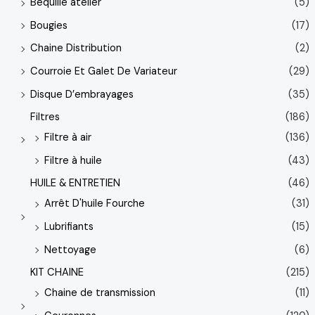
Béquille atelier
(5)
Bougies
(17)
Chaine Distribution
(2)
Courroie Et Galet De Variateur
(29)
Disque D’embrayages
(35)
Filtres
(186)
Filtre à air
(136)
Filtre à huile
(43)
HUILE & ENTRETIEN
(46)
Arrêt D'huile Fourche
(31)
Lubrifiants
(15)
Nettoyage
(6)
KIT CHAINE
(215)
Chaine de transmission
(11)