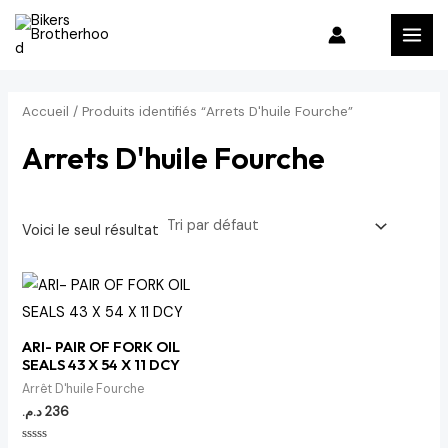
Aller
P
P
MAI
au
r
r
MEN
contenu
i
i
x
x
Accueil
/ Produits identifiés “Arrets D'huile Fourche”
m
m
Arrets D'huile Fourche
i
a
n
x
Voici le seul résultat
ARI- PAIR OF FORK OIL
SEALS 43 X 54 X 11 DCY
Arrêt D'huile Fourche
د.م.
236