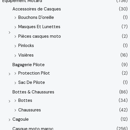
Equipement Motard
(736)
Accessoires de Casques
(30)
Bouchons D'oreille
(1)
Masques Et Lunettes
(7)
Pièces casques moto
(2)
Pinlocks
(1)
Visières
(16)
Bagagerie Pilote
(9)
Protection Pilot
(2)
Sac De Pilote
(1)
Bottes & Chaussures
(86)
Bottes
(34)
Chaussures
(42)
Cagoule
(12)
Casque moto maroc
(256)