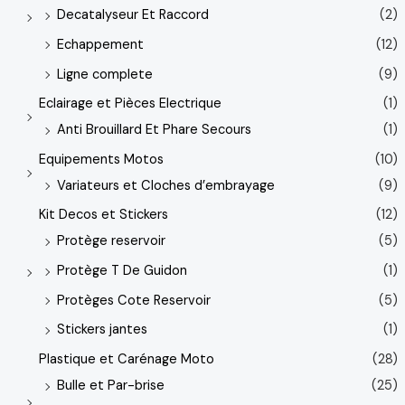
Decatalyseur Et Raccord
(2)
Echappement
(12)
Ligne complete
(9)
Eclairage et Pièces Electrique
(1)
Anti Brouillard Et Phare Secours
(1)
Equipements Motos
(10)
Variateurs et Cloches d’embrayage
(9)
Kit Decos et Stickers
(12)
Protège reservoir
(5)
Protège T De Guidon
(1)
Protèges Cote Reservoir
(5)
Stickers jantes
(1)
Plastique et Carénage Moto
(28)
Bulle et Par-brise
(25)