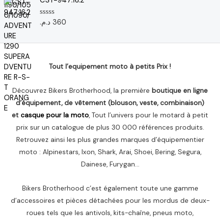
CST-947:16.2
i
a
0
:
0
s
n
c
1
u
د.م.
360
N
i
t
r
,
د
o
5
t
u
t
0
.
e
i
e
7
م
0
a
l
s
7
.
u
l
e
Tout l’equipement moto à petits Prix !
.
r
é
s
5
د
t
t
.
Découvrez Bikers Brotherhood, la première
boutique en ligne
a
م
d’équipement, de vêtement (blouson, veste, combinaison)
i
:
.
et
casque pour la moto
, Tout l’univers pour le motard à petit
t
1
.
,
prix sur un catalogue de plus 30 000 références produits.
:
6
Retrouvez ainsi les plus grandes marques d’équipementier
2
5
moto : Alpinestars, Ixon, Shark, Arai, Shoei, Bering, Segura,
,
0
Dainese, Furygan…
2
0
د
Bikers Brotherhood c’est également toute une gamme
0
.
م
d’accessoires et pièces détachées pour les mordus de deux-
د
.
roues tels que les antivols, kits-chaîne, pneus moto,
.
.