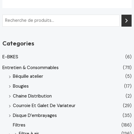
Categories
E-BIKES
(6)
Entretien & Consommables
(711)
Béquille atelier
(5)
Bougies
(17)
Chaine Distribution
(2)
Courroie Et Galet De Variateur
(29)
Disque D’embrayages
(35)
Filtres
(186)
Filtre à air
(136)