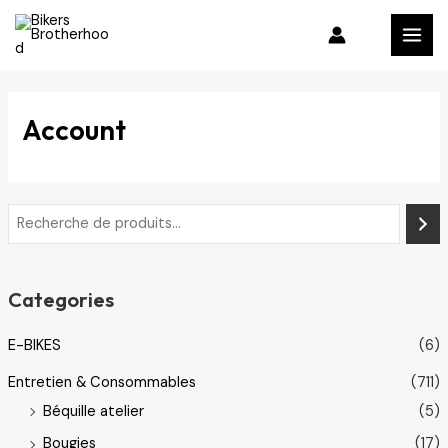
Aller
MAI
au
MEN
contenu
Account
Categories
E-BIKES
(6)
Entretien & Consommables
(711)
Béquille atelier
(5)
Bougies
(17)