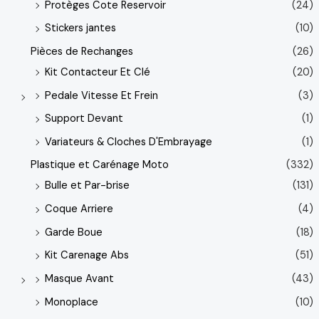
Protèges Cote Reservoir
(24)
Stickers jantes
(10)
Pièces de Rechanges
(26)
Kit Contacteur Et Clé
(20)
Pedale Vitesse Et Frein
(3)
Support Devant
(1)
Variateurs & Cloches D'Embrayage
(1)
Plastique et Carénage Moto
(332)
Bulle et Par-brise
(131)
Coque Arriere
(4)
Garde Boue
(18)
Kit Carenage Abs
(51)
Masque Avant
(43)
Monoplace
(10)