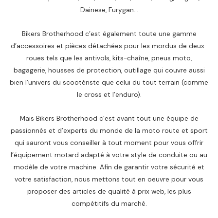
0
.
5
i
:
Dainese, Furygan…
م
8
د
t
3
د
.
0
.
,
.
.
Bikers Brotherhood c’est également toute une gamme
م
:
5
م
د
.
d’accessoires et pièces détachées pour les mordus de deux-
3
9
.
.
.
,
0
roues tels que les antivols, kits-chaîne, pneus moto,
.
م
9
bagagerie, housses de protection, outillage qui couvre aussi
.
9
د
bien l’univers du scootériste que celui du tout terrain (comme
.
0
.
le cross et l’enduro).
م
د
.
Mais Bikers Brotherhood c’est avant tout une équipe de
.
.
م
passionnés et d’experts du monde de la moto route et sport
.
qui sauront vous conseiller à tout moment pour vous offrir
.
l’équipement motard adapté à votre style de conduite ou au
modèle de votre machine. Afin de garantir votre sécurité et
votre satisfaction, nous mettons tout en oeuvre pour vous
proposer des articles de qualité à prix web, les plus
compétitifs du marché.