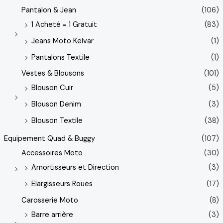
Pantalon & Jean
(106)
1 Acheté = 1 Gratuit
(83)
Jeans Moto Kelvar
(1)
Pantalons Textile
(1)
Vestes & Blousons
(101)
Blouson Cuir
(5)
Blouson Denim
(3)
Blouson Textile
(38)
Equipement Quad & Buggy
(107)
Accessoires Moto
(30)
Amortisseurs et Direction
(3)
Elargisseurs Roues
(17)
Carosserie Moto
(8)
Barre arrière
(3)