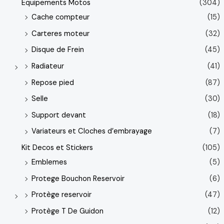
Equipements Motos
(304)
Cache compteur
(15)
Carteres moteur
(32)
Disque de Frein
(45)
Radiateur
(41)
Repose pied
(87)
Selle
(30)
Support devant
(18)
Variateurs et Cloches d’embrayage
(7)
Kit Decos et Stickers
(105)
Emblemes
(5)
Protege Bouchon Reservoir
(6)
Protège reservoir
(47)
Protège T De Guidon
(12)