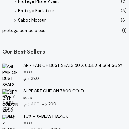
Protege Phare Avant
(2)
Protege Radiateur
(3)
Sabot Moteur
(3)
protege pompe a eau
(1)
Our Best Sellers
ARI- PAIR OF DUST SEALS 50 X 63,4 X 4,6/14 SG5Y
د.م.
380
N
o
t
L
L
e
SUPPORT GUIDON Z800 GOLD
e
e
0
s
p
p
u
د.م.
400
د.م.
200
N
r
r
r
o
5
t
i
i
L
L
e
TCX – X-BLAST BLACK
x
x
e
e
0
s
i
a
p
p
u