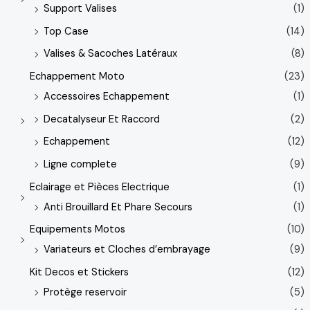
Support Valises
(1)
Top Case
(14)
Valises & Sacoches Latéraux
(8)
Echappement Moto
(23)
Accessoires Echappement
(1)
Decatalyseur Et Raccord
(2)
Echappement
(12)
Ligne complete
(9)
Eclairage et Pièces Electrique
(1)
Anti Brouillard Et Phare Secours
(1)
Equipements Motos
(10)
Variateurs et Cloches d’embrayage
(9)
Kit Decos et Stickers
(12)
Protège reservoir
(5)