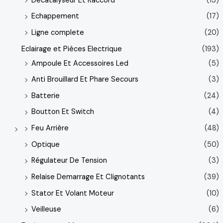
Decatalyseur Et Raccord
(13)
Echappement
(17)
Ligne complete
(20)
Eclairage et Pièces Electrique
(193)
Ampoule Et Accessoires Led
(5)
Anti Brouillard Et Phare Secours
(3)
Batterie
(24)
Boutton Et Switch
(4)
Feu Arrière
(48)
Optique
(50)
Régulateur De Tension
(3)
Relaise Demarrage Et Clignotants
(39)
Stator Et Volant Moteur
(10)
Veilleuse
(6)