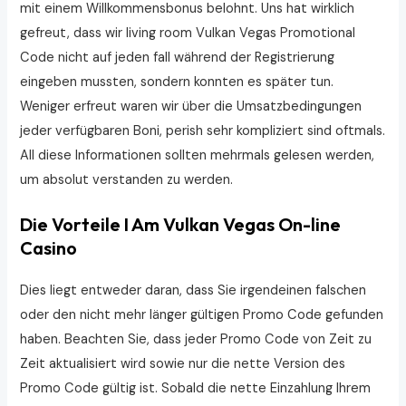
mit einem Willkommensbonus belohnt. Uns hat wirklich
gefreut, dass wir living room Vulkan Vegas Promotional
Code nicht auf jeden fall während der Registrierung
eingeben mussten, sondern konnten es später tun.
Weniger erfreut waren wir über die Umsatzbedingungen
jeder verfügbaren Boni, perish sehr kompliziert sind oftmals.
All diese Informationen sollten mehrmals gelesen werden,
um absolut verstanden zu werden.
Die Vorteile I Am Vulkan Vegas On-line
Casino
Dies liegt entweder daran, dass Sie irgendeinen falschen
oder den nicht mehr länger gültigen Promo Code gefunden
haben. Beachten Sie, dass jeder Promo Code von Zeit zu
Zeit aktualisiert wird sowie nur die nette Version des
Promo Code gültig ist. Sobald die nette Einzahlung Ihrem