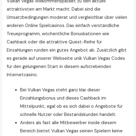
Vulkan Vegas Willkommenspacket zu den aktuell
attraktivsten am Markt macht. Dabei sind die
Umsatzbedingungen moderat und vergleichbar über vielen
anderen Online Spielcasinos. Das einfach verständliche
Treueprogramm, wöchentliche Bonuskationen wie
Cashback oder die attraktive Quest-Reihe für
Einzahlungen runden ein gutes Angebot ab. Zusätzlich gibt
es gerade auf unserer Webseite unik Vulkan Vegas Codes
für den gelungenen Start in diesem aufstrebenden
Internetcasino.
Bei Vulkan Vegas steht ganz klar dieser
Einzahlungsbonus und dieses Cashback im
Mittelpunkt, egal ob es sich dabei o Angebote für
schnelle Nutzer oder Bestandskunden handelt.
Anders als fast alle Mitbewerber inside diesem
Bereich bietet Vulkan Vegas seinen Spielern keine