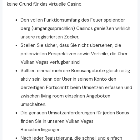
keine Grund für das virtuelle Casino.
Den vollen Funktionsumfang des Feuer speiender
berg (umgangssprachlich) Casinos genießen wirklich
unsere registrierten Zocker.
Stellen Sie sicher, dass Sie nicht übersehen, die
potenziellen Perspektiven sowie Vorteile, die über
Vulkan Vegas verfügbar sind.
Sollten einmal mehrere Bonusangebote gleichzeitig
aktiv sein, kann der User in seinem Konto den
derzeitigen Fortschritt beim Umsetzen erfassen und
zwischen living room einzelnen Angeboten
umschalten.
Die genauen Umsatzanforderungen für jeden Bonus
finden Sie in unseren Vulkan Vegas
Bonusbedingungen.
Nach jeder Registrierung, die schnell und einfach