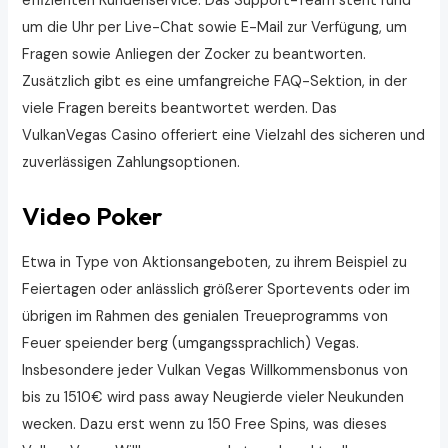
effizienten Kundenservice. Das Support-Team steht rund
um die Uhr per Live-Chat sowie E-Mail zur Verfügung, um
Fragen sowie Anliegen der Zocker zu beantworten.
Zusätzlich gibt es eine umfangreiche FAQ-Sektion, in der
viele Fragen bereits beantwortet werden. Das
VulkanVegas Casino offeriert eine Vielzahl des sicheren und
zuverlässigen Zahlungsoptionen.
Video Poker
Etwa in Type von Aktionsangeboten, zu ihrem Beispiel zu
Feiertagen oder anlässlich größerer Sportevents oder im
übrigen im Rahmen des genialen Treueprogramms von
Feuer speiender berg (umgangssprachlich) Vegas.
Insbesondere jeder Vulkan Vegas Willkommensbonus von
bis zu 1510€ wird pass away Neugierde vieler Neukunden
wecken. Dazu erst wenn zu 150 Free Spins, was dieses