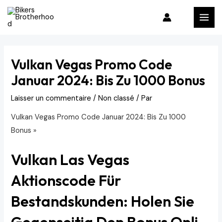
Aller
Navigation
MAI
au
des
MEN
contenu
articles
Vulkan Vegas Promo Code
Januar 2024: Bis Zu 1000 Bonus
Laisser un commentaire
/
Non classé
/ Par
Vulkan Vegas Promo Code Januar 2024: Bis Zu 1000
Bonus »
Vulkan Las Vegas
Aktionscode Für
Bestandskunden: Holen Sie
Gegenseitig Den Bonus Onli