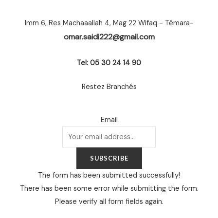
Imm 6, Res Machaaallah 4, Mag 22 Wifaq - Témara-
omar.saidi222@gmail.com
Tel: 05 30 24 14 90
Restez Branchés
Email
SUBSCRIBE
The form has been submitted successfully!
There has been some error while submitting the form.
Please verify all form fields again.