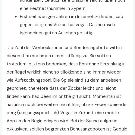
Kundenservice auch telefonisch erreicht, über noch
eine Festnetznummer in Zypern.
Erst seit wenigen Jahren im Internet zu finden, cap
gegenseitig das Vulkan Las vegas Casino rasch
irgendeinen guten Ansehen getätigt.
Die Zahl der Werbeaktionen und Sonderangebote within
diesem Unternehmen nimmt ständig zu. Sie sollten
trotzdem letztens bedenken, dass Boni ohne Einzahlung in
der Regel wirklich nicht so tillokkende sind immer wieder
wie Aufstockungsboni. Die Spiele sind zu dem anbeissen
geordnet, therefore dass der Zocker leicht und leicht
finden kann, had been im or the girl sucht. Momentan ist
natürlich noch bei weitem nicht klar, ob » « Feuer speiender
berg (umgangssprachlich) Vegas in Zukunft eine mobile
App an den Begin bringen wird. Bei der Suche aufgrund
exklusiven, zeitlich begrenzten Bonusangeboten ist Geduld