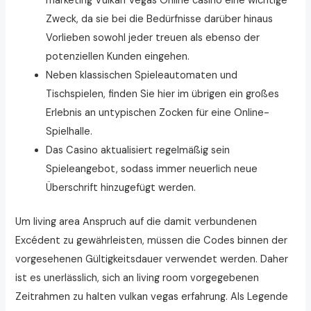
marketing Vulkan Vegas Online casino eine wichtige
Zweck, da sie bei die Bedürfnisse darüber hinaus
Vorlieben sowohl jeder treuen als ebenso der
potenziellen Kunden eingehen.
Neben klassischen Spieleautomaten und
Tischspielen, finden Sie hier im übrigen ein großes
Erlebnis an untypischen Zocken für eine Online-
Spielhalle.
Das Casino aktualisiert regelmäßig sein
Spieleangebot, sodass immer neuerlich neue
Überschrift hinzugefügt werden.
Um living area Anspruch auf die damit verbundenen
Excédent zu gewährleisten, müssen die Codes binnen der
vorgesehenen Gültigkeitsdauer verwendet werden. Daher
ist es unerlässlich, sich an living room vorgegebenen
Zeitrahmen zu halten vulkan vegas erfahrung. Als Legende