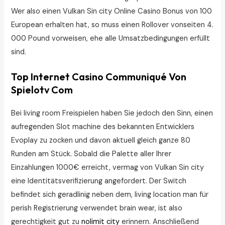
Wer also einen Vulkan Sin city Online Casino Bonus von 100
European erhalten hat, so muss einen Rollover vonseiten 4.
000 Pound vorweisen, ehe alle Umsatzbedingungen erfüllt
sind.
Top Internet Casino Communiqué Von
Spielotv Com
Bei living room Freispielen haben Sie jedoch den Sinn, einen
aufregenden Slot machine des bekannten Entwicklers
Evoplay zu zocken und davon aktuell gleich ganze 80
Runden am Stück. Sobald die Palette aller Ihrer
Einzahlungen 1000€ erreicht, vermag von Vulkan Sin city
eine Identitätsverifizierung angefordert. Der Switch
befindet sich geradlinig neben dem, living location man für
perish Registrierung verwendet brain wear, ist also
gerechtigkeit gut zu
nolimit city
erinnern. Anschließend