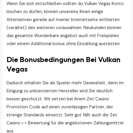
Wenn Sie sich entschließen sollten du Vulkan Vegas Konto
löschen zu dürfen, können unsereins Ihnen einige
Alternativen gerade auf meiner Internetseite entbieten
(veraltet) des weiteren vorausahnen. Neukunden können
das gesamte Wunderbare angebot auch mit Freispielen
oder einem Additional bonus ohne Einzahlung austesten.
Die Bonusbedingungen Bei Vulkan
Vegas
Dadurch erhalten Sie als Spieler mehr Gewissheit, denn im
Einigung zu unlizenzierten Hersteller sind Sie deutlich
besser geschützt. Wir setzen bei ihrem Zet Casino
Promotion Code auf einen zuverlässigen Partner, der
strenge Standards einsetzt. Sehr gut fällt auch die Zet
Casino » « Bewertung für die angebotenen Zahlungsmittel
aus.