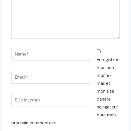
Name*
Enregistrer
mon nom,
Email*
mon e-
mail et
mon site
Site
dans le
Internet
navigateur
pour mon
prochain commentaire.