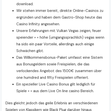
download.
Wir stehen immer bereit, direkte Online-Casinos zu
ergründen und haben dem Gastro-Shop heute das
Casino Infinity angesehen.
Unsere Erfahrungen mit Vulkan Vegas zeigen, feuer
speiender » « höhe (umgangssprachlich) vegas wenn
ha sido ein paar Vorteile, allerdings auch einige
Schwächen gibt.
Das Willkommensbonus-Paket umfasst eine Sistem
aus Bonusgeldern sowie Freispielen, die das
verlockendes Angebot des 1500€ zusammen über
one humdred and fifty Freispielen offeriert.
Ein spezieller Live Casino Bonus gilt lediglich für
Spiele » « aus dem Live On line casino Bereich.
Dies gleicht jedoch das geile Erlebnis an verschiedenen
Spielen von Klassikern wie Black Plug darüber hinaus