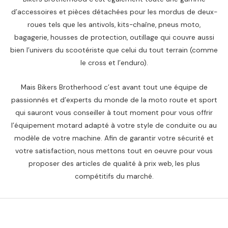
d’accessoires et pièces détachées pour les mordus de deux-
roues tels que les antivols, kits-chaîne, pneus moto,
bagagerie, housses de protection, outillage qui couvre aussi
bien l’univers du scootériste que celui du tout terrain (comme
le cross et l’enduro).
Mais Bikers Brotherhood c’est avant tout une équipe de
passionnés et d’experts du monde de la moto route et sport
qui sauront vous conseiller à tout moment pour vous offrir
l’équipement motard adapté à votre style de conduite ou au
modèle de votre machine. Afin de garantir votre sécurité et
votre satisfaction, nous mettons tout en oeuvre pour vous
proposer des articles de qualité à prix web, les plus
compétitifs du marché.