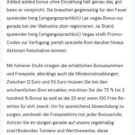
Added added bonus ohne Einzahlung hält genau das, got
been er verspricht. Sie brauchen gegenseitig für den Feuer
speiender berg (umgangssprachlich) Las vegas Bonus nur
gerade bei der Webseite über registrieren. Ja, Brand
speiender berg (umgangssprachlich) Vegas stellt Promo-
Codes zur Verfügung, perish spezielle Boni darüber hinaus
Aktionen freischalten können.
Mit höherer Stufe steigen die erhältlichen Bonussummen
und Freispiele, allerdings auch die Mindesteinzahlungen.
Zwischen 12 Euro und 55 Euro müssen Sie bei den
wöchentlichen Boni einzahlen, möchten Sie die 75 % bis 2
hundred % Bonus as well as die 25 erst wenn 100 Free Re-
writes für sich zweck. Um für ausreichend Abwechslung zu
sorgen, wechseln die Freispielslots mit jeder Bonusstufe.
Achten Sie im übrigen gerade auf unsere regelmäßig
stattfindenden Turniere und Wettbewerbe, diese