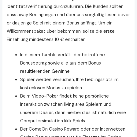
Identitätsverifizierung durchzuführen. Die Kunden sollten
pass away Bedingungen und über uns sorgfältig lesen bevor
er dasjenige Spiel mit einem Bonus anfängt. Um ein
Willkommenspaket über bekommen, sollte die erste
Einzahlung mindestens 10 € enthalten.
In diesem Tumble verfällt der betroffene
Bonusbetrag sowie alle aus dem Bonus
resultierenden Gewinne.
Spieler werden versuchen, Ihre Lieblingsslots im
kostenlosen Modus zu spielen.
Beim Video-Poker findet keine persönliche
Interaktion zwischen living area Spielern und
unserem Dealer, denn hierbei dies ist natürlich eine
Computersimulation kklk Spiels.
Der ComeOn Casino Reward oder der Interwetten