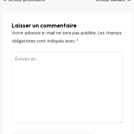
Laisser un commentaire
Votre adresse e-mail ne sera pas publiée.
Les champs
obligatoires sont indiqués avec
*
Écrivez
ici…