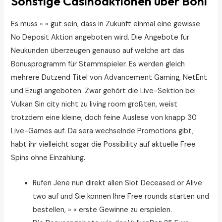
Sonstige Casinoaktionen über Boni
Es muss » « gut sein, dass in Zukunft einmal eine gewisse
No Deposit Aktion angeboten wird. Die Angebote für
Neukunden überzeugen genauso auf welche art das
Bonusprogramm für Stammspieler. Es werden gleich
mehrere Dutzend Titel von Advancement Gaming, NetEnt
und Ezugi angeboten. Zwar gehört die Live-Sektion bei
Vulkan Sin city nicht zu living room größten, weist
trotzdem eine kleine, doch feine Auslese von knapp 30
Live-Games auf. Da sera wechselnde Promotions gibt,
habt ihr vielleicht sogar die Possibility auf aktuelle Free
Spins ohne Einzahlung.
Rufen Jene nun direkt allen Slot Deceased or Alive
two auf und Sie können Ihre Free rounds starten und
bestellen, » « erste Gewinne zu erspielen.