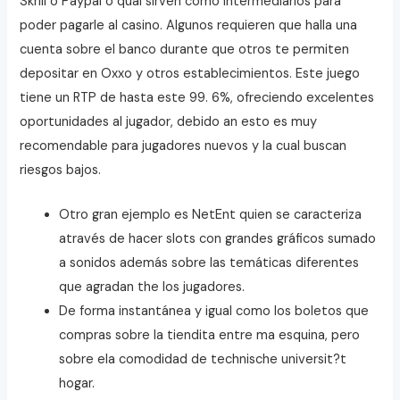
Skrill o Paypal o qual sirven como intermediarios para
poder pagarle al casino. Algunos requieren que halla una
cuenta sobre el banco durante que otros te permiten
depositar en Oxxo y otros establecimientos. Este juego
tiene un RTP de hasta este 99. 6%, ofreciendo excelentes
oportunidades al jugador, debido an esto es muy
recomendable para jugadores nuevos y la cual buscan
riesgos bajos.
Otro gran ejemplo es NetEnt quien se caracteriza
através de hacer slots con grandes gráficos sumado
a sonidos además sobre las temáticas diferentes
que agradan the los jugadores.
De forma instantánea y igual como los boletos que
compras sobre la tiendita entre ma esquina, pero
sobre ela comodidad de technische universit?t
hogar.