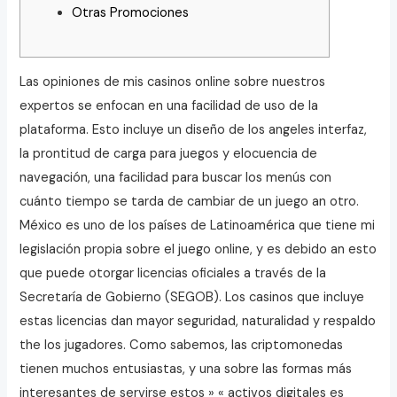
Otras Promociones
Las opiniones de mis casinos online sobre nuestros
expertos se enfocan en una facilidad de uso de la
plataforma. Esto incluye un diseño de los angeles interfaz,
la prontitud de carga para juegos y elocuencia de
navegación, una facilidad para buscar los menús con
cuánto tiempo se tarda de cambiar de un juego an otro.
México es uno de los países de Latinoamérica que tiene mi
legislación propia sobre el juego online, y es debido an esto
que puede otorgar licencias oficiales a través de la
Secretaría de Gobierno (SEGOB). Los casinos que incluye
estas licencias dan mayor seguridad, naturalidad y respaldo
the los jugadores. Como sabemos, las criptomonedas
tienen muchos entusiastas, y una sobre las formas más
interesantes de servirse estos » « activos digitales es