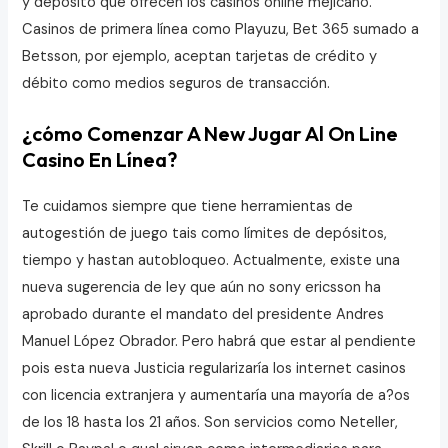
y depósito que ofrecen los casinos online mejicano.
Casinos de primera línea como Playuzu, Bet 365 sumado a
Betsson, por ejemplo, aceptan tarjetas de crédito y
débito como medios seguros de transacción.
¿cómo Comenzar A New Jugar Al On Line
Casino En Línea?
Te cuidamos siempre que tiene herramientas de
autogestión de juego tais como límites de depósitos,
tiempo y hastan autobloqueo. Actualmente, existe una
nueva sugerencia de ley que aún no sony ericsson ha
aprobado durante el mandato del presidente Andres
Manuel López Obrador. Pero habrá que estar al pendiente
pois esta nueva Justicia regularizaría los internet casinos
con licencia extranjera y aumentaría una mayoría de a?os
de los 18 hasta los 21 años. Son servicios como Neteller,