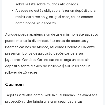
sobre la lista sobre muchos aficionados.
A veces no estás obligado a fazer un depósito pra
recibir este recibo y, en igual caso, se los conoce
como bonos sin depósito.
Aunque pueda apariencia un detalle minimo, este aspecto
puede marcar la diversidad. Las casas de apuestas y
internet casinos de México, asi como Codere o Caliente,
presentan bonos desprovisto depósitos para sus
jugadores. Ganabet On line casino otorga un pase sin
depósito sobre México de inclusive $400MXN con un
rollover de x5 veces.
Casinoin
Tarjetas virtuales como Skrill, la cual brindan una avanzada
protección y the brinda una gran seguridad a tus