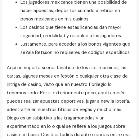
Los jugadores mexicanos tienen una posibilidad de
hacer apuestas, depósitos sumado a retiros en
pesos mexicanos en mis casinos.
Los casinos que tiene estas licencias dan mayor
seguridad, credulidad y respaldo a los jugadores.
Justamente, para acceder a los bonos vigentes que
se?ala Betsson no requieres de códigos específicos.
Aquí no importa si eres fanático de los slot machines, las
cartas, algunas mesas en festón o cualquier otra clase de
intriga de casino, visto que en nuestro florilegio lo
tenemos todo. Por si exteriormente poco, aquí también
puedes realizar apuestas deportivas, jugar a new la lotería,
adentrarte en nuestros títulos de Vegas y mucho más.
Diego es un subjetivo a las tragamonedas y un
experimentado en lo o qual se refiere a los juegos sobre
casino en basic. Cursó estudios durante ciencias entre ma