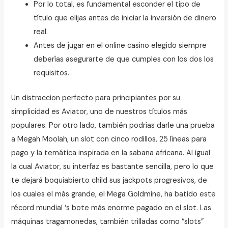
Por lo total, es fundamental esconder el tipo de
título que elijas antes de iniciar la inversión de dinero
real.
Antes de jugar en el online casino elegido siempre
deberías asegurarte de que cumples con los dos los
requisitos.
Un distraccion perfecto para principiantes por su
simplicidad es Aviator, uno de nuestros títulos más
populares. Por otro lado, también podrías darle una prueba
a Megah Moolah, un slot con cinco rodillos, 25 líneas para
pago y la temática inspirada en la sabana africana. Al igual
la cual Aviator, su interfaz es bastante sencilla, pero lo que
te dejará boquiabierto child sus jackpots progresivos, de
los cuales el más grande, el Mega Goldmine, ha batido este
récord mundial ‘s bote más enorme pagado en el slot. Las
máquinas tragamonedas, también trilladas como “slots”