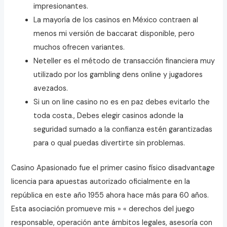
impresionantes.
La mayoría de los casinos en México contraen al
menos mi versión de baccarat disponible, pero
muchos ofrecen variantes.
Neteller es el método de transacción financiera muy
utilizado por los gambling dens online y jugadores
avezados.
Si un on line casino no es en paz debes evitarlo the
toda costa., Debes elegir casinos adonde la
seguridad sumado a la confianza estén garantizadas
para o qual puedas divertirte sin problemas.
Casino Apasionado fue el primer casino físico disadvantage
licencia para apuestas autorizado oficialmente en la
república en este año 1955 ahora hace más para 60 años.
Esta asociación promueve mis » « derechos del juego
responsable, operación ante ámbitos legales, asesoría con