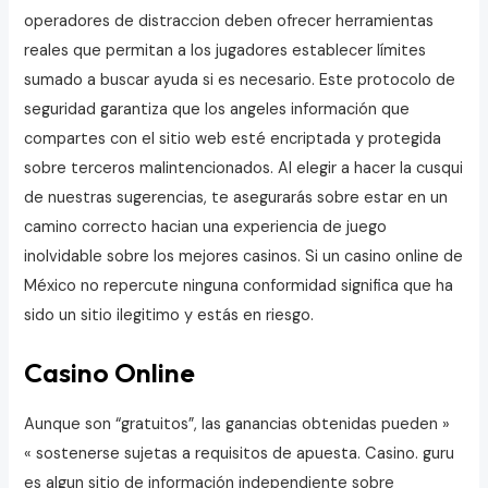
operadores de distraccion deben ofrecer herramientas
reales que permitan a los jugadores establecer límites
sumado a buscar ayuda si es necesario. Este protocolo de
seguridad garantiza que los angeles información que
compartes con el sitio web esté encriptada y protegida
sobre terceros malintencionados. Al elegir a hacer la cusqui
de nuestras sugerencias, te asegurarás sobre estar en un
camino correcto hacian una experiencia de juego
inolvidable sobre los mejores casinos. Si un casino online de
México no repercute ninguna conformidad significa que ha
sido un sitio ilegitimo y estás en riesgo.
Casino Online
Aunque son “gratuitos”, las ganancias obtenidas pueden »
« sostenerse sujetas a requisitos de apuesta. Casino. guru
es algun sitio de información independiente sobre