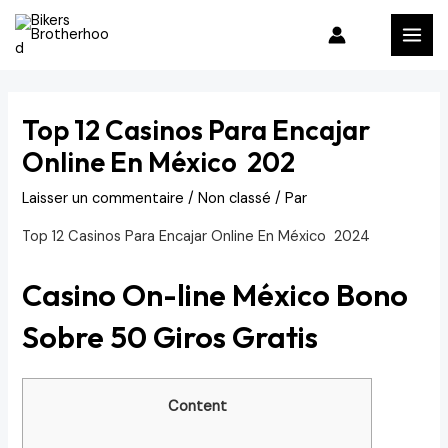
Aller
Navigation
MAI
au
des
MEN
contenu
articles
Top 12 Casinos Para Encajar
Online En México ️ 202
Laisser un commentaire
/
Non classé
/ Par
Top 12 Casinos Para Encajar Online En México ️ 2024
Casino On-line México Bono
Sobre 50 Giros Gratis
Content