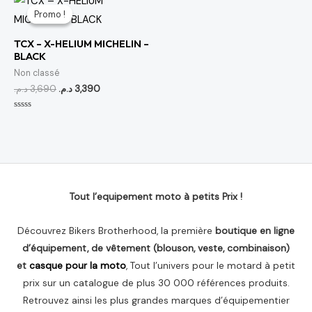
prix
prix
Promo !
Promo !
initial
actuel
était :
est :
TCX – X-HELIUM MICHELIN –
3,390 د.م..
3,690 د.م..
BLACK
Non classé
د.م.
3,690
د.م.
3,390
Note
0
sur
5
Tout l’equipement moto à petits Prix !
Découvrez Bikers Brotherhood, la première
boutique en ligne
d’équipement, de vêtement (blouson, veste, combinaison)
et
casque pour la moto
, Tout l’univers pour le motard à petit
prix sur un catalogue de plus 30 000 références produits.
Retrouvez ainsi les plus grandes marques d’équipementier