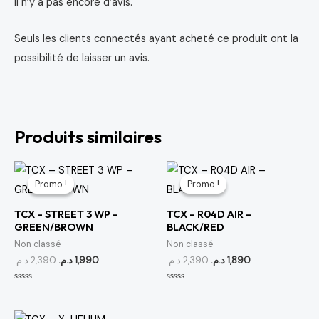
Il n’y a pas encore d’avis.
Seuls les clients connectés ayant acheté ce produit ont la
possibilité de laisser un avis.
Produits similaires
Le
Le
Le
Le
prix
prix
prix
prix
Promo !
Promo !
Promo !
Promo !
initial
actuel
initial
actuel
était :
est :
était :
est :
TCX – STREET 3 WP –
TCX – R04D AIR –
1,890 د.م..
2,390 د.م..
1,990 د.م..
2,390 د.م..
GREEN/BROWN
BLACK/RED
Non classé
Non classé
د.م.
2,390
د.م.
1,990
د.م.
2,390
د.م.
1,890
Note
Note
0
0
sur
sur
5
5
Le
Le