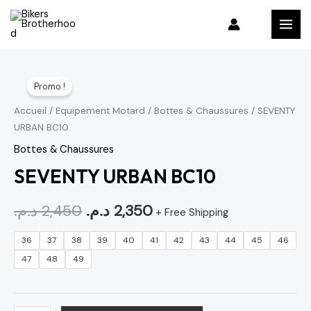
Aller
MAI
au
MEN
contenu
quantité
Le
Le
Promo !
de
prix
prix
SEVENTY
Accueil
/
Equipement Motard
/
Bottes & Chaussures
/ SEVENTY
URBAN BC10
URBAN
initial
actuel
BC10
Bottes & Chaussures
était :
est :
SEVENTY URBAN BC10
2,350 د.م..
2,450 د.م..
د.م.
2,450
د.م.
2,350
+ Free Shipping
36
37
38
39
40
41
42
43
44
45
46
47
48
49