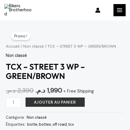
Aller
MAI
au
MEN
contenu
quantité
Le
Le
Promo !
de
prix
prix
TCX
Accueil
/
Non classé
/ TCX – STREET 3 WP – GREEN/BROWN
–
initial
actuel
Non classé
STREET
TCX – STREET 3 WP –
était :
est :
3
GREEN/BROWN
1,990 د.م..
2,390 د.م..
WP
–
د.م.
2,390
د.م.
1,990
+ Free Shipping
GREEN/BROWN
AJOUTER AU PANIER
Catégorie :
Non classé
Étiquettes :
botte
,
bottes
,
off road
,
tcx