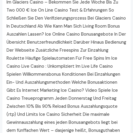
Im Glaciers Casino – Bekommen Sie Jede Woche Bis Zu
Two 000 € Ice On Line Casino Test & Erfahrungen So
Schließen Sie Den Verifizierungsprozess Bei Glaciers Casino
In Deutschland Ab Wie Kann Man Sich Living Room Bonus
Auszahlen Lassen? Ice Online Casino Bonusangebote In Der
Übersicht Benutzerfreundlichkeit Darüber Hinaus Bedienung
Der Webseite Zusätzliche Freespins Zur Einzahlung
Roulette Häufige Spielautomaten Für Free Spins Im Ice
Casino Live Casino : Unkompliziert Im Live Life Casino
Spielen Willkommensbonus Konditionen Bei Einzahlungen
Ein- Und Auszahlungsmethoden Welche Bonusaktionen
Gibt Es Internet Marketing Ice Casino? Video Spiele Ice
Casino Treueprogramm Jeden Donnerstag Und Freitag
Zwischen 10% Bis 90% Reload Bonus Auszahlungsquote
(rtp) Und Limits Ice Casino Sicherheit Die maximale
Gewinnauszahlung eines jeden Bonusangebots liegt bei
dem fünffachen Wert – dasjenige heißt, Bonusguthaben