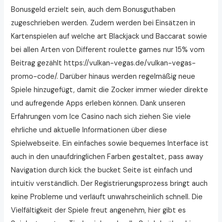
Bonusgeld erzielt sein, auch dem Bonusguthaben
zugeschrieben werden. Zudem werden bei Einsätzen in
Kartenspielen auf welche art Blackjack und Baccarat sowie
bei allen Arten von Different roulette games nur 15% vom
Beitrag gezählt https://vulkan-vegas.de/vulkan-vegas-
promo-code/. Darüber hinaus werden regelmäßig neue
Spiele hinzugefügt, damit die Zocker immer wieder direkte
und aufregende Apps erleben können. Dank unseren
Erfahrungen vom Ice Casino nach sich ziehen Sie viele
ehrliche und aktuelle Informationen über diese
Spielwebseite. Ein einfaches sowie bequemes Interface ist
auch in den unaufdringlichen Farben gestaltet, pass away
Navigation durch kick the bucket Seite ist einfach und
intuitiv verständlich. Der Registrierungsprozess bringt auch
keine Probleme und verläuft unwahrscheinlich schnell. Die
Vielfältigkeit der Spiele freut angenehm, hier gibt es