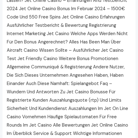
Lassen? Jet Online Casino – Erfahrungen And Testbericht
+
2024 Jet Online Casino Bonus Im Februar 2024 – 1500€
Krypt
Code Und 550 Free Spins Jet Online Casino Erfahrungen
Ausführlicher Testbericht & Bewertung Registrierung
Internet Marketing Jet Casino Welche Apps Werden Nicht
Für Den Bonus Angerechnet? Alles Has Been Man Über
Aircraft Casino Wissen Sollte – Ausführlicher Jet Casino
Test Jet Friendly Casino Weitere Bonus Promotionen
Allgemeine Communiqué & Registrierung Andere Nutzer,
Die Sich Dieses Unternehmen Angesehen Haben, Haben
Einander Auch Diese Namhaft: Spielangebot Faq –
Wundern Und Antworten Zu Jet Casino Bonusse Für
Registrierte Kunden Auszahlungsquote (rtp) Und Limits
Sicherheit Und Kundendienst Auszahlungen Im Jet On Line
Casino Vornehmen Häufige Spielautomaten Für Free
Rounds Im Jet Casino Alle Bewertungen Jet Online Casino
Im Überblick Service & Support Wichtige Informationen