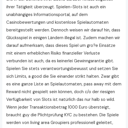
ihrer Tätigkeit überzeugt. Spielen-Slots ist auch ein
unabhängiges Informationsportal, auf dem
Casinobewertungen und kostenlose Spielautomaten
bereitgestellt werden. Dennoch weisen wir darauf hin, dass
Glücksspiel in einigen Ländern illegal ist. Zudem machen wir
darauf aufmerksam, dass dieses Spiel um gro?e Einsätze
mit einem erheblichen Risiko finanzieller Verluste
verbunden ist auch, da es keinerlei Gewinngarantie gibt.
Spielen Sie stets verantwortungsbewusst und setzen Sie
sich Limits, a good die Sie einander strikt halten. Zwar gibt
es eine ganze Liste an Spielautomaten, pass away mit dem
Reward nicht gespielt sein können, doch c/o der riesigen
Verfügbarkeit von Slots ist natürlich das nur halb so wild.
Wenn jeder Transaktionsbetrag 1000 Euro übersteigt,
braucht guy die Plichtprüfung KYC zu bestehen. Die Spiele
werden von living area Groupiers professionell geleitet,