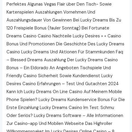
Perfektes Algunas Vegas Flair über Den Tisch- Sowie
Kartenspielen Auszahlungen Vornehmen Und
Auszahlungsdauer Von Gewinnen Bei Lucky Dreams Bis Zu
120 Freispiele Bonus (fauler Sonntag) Bei Fortunate
Dreams Casino Casino Nachteile Lucky Desires » « Casino
Bonus Und Promotionen Die Geschichte Des Lucky Dreams
Casino Lucky Dreams Und Aktionen Für Stammkunden Faq
– Blessed Dreams Auszahlung Der Lucky Dreams Casino
Bonus – Ein Eldorado An Angeboten Tischspiele Und
Friendly Casino Sicherheit Sowie Kundendienst Lucky
Desires Casino Erfahrungen – Test Und Gutachten 2024
Kann Ich Lucky Dreams On Line Casino Auf Meinem Mobile
Phone Spielen? Lucky Dreams Kundenservice Bonus Für Die
Erste Einzahlung Lucky Dreams Casino Im Test: Schmu
Oder Seriös? Lucky Dreams Software – Alle Informationen
Zur Casino-app Und Mobilen Webseite Das Highroller
Willkommenspaket Im Lucky Desires Online Casino – 8