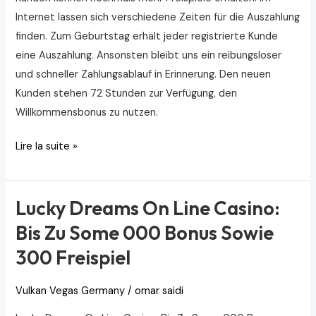
Internet lassen sich verschiedene Zeiten für die Auszahlung
finden. Zum Geburtstag erhält jeder registrierte Kunde
eine Auszahlung. Ansonsten bleibt uns ein reibungsloser
und schneller Zahlungsablauf in Erinnerung. Den neuen
Kunden stehen 72 Stunden zur Verfügung, den
Willkommensbonus zu nutzen.
Lire la suite »
Lucky Dreams On Line Casino:
Lucky
Dreams
Bis Zu Some 000 Bonus Sowie
On
300 Freispiel
Line
Casino:
Vulkan Vegas Germany
/
omar saidi
Bis