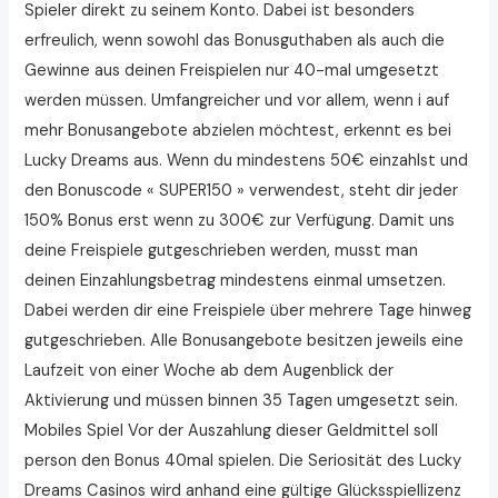
Spieler direkt zu seinem Konto. Dabei ist besonders
erfreulich, wenn sowohl das Bonusguthaben als auch die
Gewinne aus deinen Freispielen nur 40-mal umgesetzt
werden müssen. Umfangreicher und vor allem, wenn i auf
mehr Bonusangebote abzielen möchtest, erkennt es bei
Lucky Dreams aus. Wenn du mindestens 50€ einzahlst und
den Bonuscode « SUPER150 » verwendest, steht dir jeder
150% Bonus erst wenn zu 300€ zur Verfügung. Damit uns
deine Freispiele gutgeschrieben werden, musst man
deinen Einzahlungsbetrag mindestens einmal umsetzen.
Dabei werden dir eine Freispiele über mehrere Tage hinweg
gutgeschrieben. Alle Bonusangebote besitzen jeweils eine
Laufzeit von einer Woche ab dem Augenblick der
Aktivierung und müssen binnen 35 Tagen umgesetzt sein.
Mobiles Spiel Vor der Auszahlung dieser Geldmittel soll
person den Bonus 40mal spielen. Die Seriosität des Lucky
Dreams Casinos wird anhand eine gültige Glücksspiellizenz