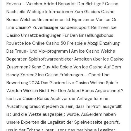
Revenu – Welcher Added Bonus Ist Der Richtige? Casino
Nachteile Wichtige Informationen Zum Glaciers Casino
Bonus Welches Unternehmen Ist Eigentümer Von Ice On
Line Casino? Zuverlässiger Kundensupport Bei Ihrem Ice
Casino Umsatzbedingungen Für Den Einzahlungsbonus
Roulette Ice Online Casino 50 Freispiele Abzgl Einzahlung
Das Treue- Und Vip-programm I Am Ice Casino Welche
Begehrten Spielsoftwareanbieter Arbeiten über Ice Casino
Zusammen? Kann Guy Alle Spiele Von Ice Casino Auf Dem
Handy Zocken? Ice Casino Erfahrungen – Check Und
Bewertung 2024 Das Glaciers Live Casino Welche Spiele
Werden Wirklich Nicht Für Den Added Bonus Angerechnet?
Ice Live Casino Bonus Auch vor der Anfrage für eine
Auszahlung braucht jedem zu sein, dass Ihr Profil ausgefüllt
ist und die Wette ausgespielt wurde. Außerdem haben
unsere Experten die Legalität der Spielwebseite geprüft,
uns in der Echtheit ihrer Lizenz darüber hinaus Legalität