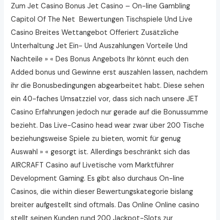
Zum Jet Casino Bonus Jet Casino – On-line Gambling
Capitol Of The Net Bewertungen Tischspiele Und Live
Casino Breites Wettangebot Offeriert Zusätzliche
Unterhaltung Jet Ein- Und Auszahlungen Vorteile Und
Nachteile » « Des Bonus Angebots Ihr könnt euch den
Added bonus und Gewinne erst auszahlen lassen, nachdem
ihr die Bonusbedingungen abgearbeitet habt. Diese sehen
ein 40-faches Umsatzziel vor, dass sich nach unsere JET
Casino Erfahrungen jedoch nur gerade auf die Bonussumme
bezieht. Das Live-Casino head wear zwar über 200 Tische
beziehungsweise Spiele zu bieten, womit für genug
Auswahl » « gesorgt ist. Allerdings beschränkt sich das
AIRCRAFT Casino auf Livetische vom Marktführer
Development Gaming. Es gibt also durchaus On-line
Casinos, die within dieser Bewertungskategorie bislang
breiter aufgestellt sind oftmals. Das Online Online casino
stellt seinen Kunden rund 200 Jackpot-Slots zur