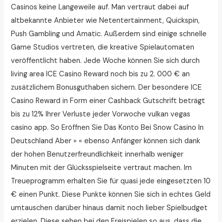
Casinos keine Langeweile auf. Man vertraut dabei auf
altbekannte Anbieter wie Netentertainment, Quickspin,
Push Gambling und Amatic. Außerdem sind einige schnelle
Game Studios vertreten, die kreative Spielautomaten
veröffentlicht haben. Jede Woche können Sie sich durch
living area ICE Casino Reward noch bis zu 2. 000 € an
zusätzlichem Bonusguthaben sichern. Der besondere ICE
Casino Reward in Form einer Cashback Gutschrift beträgt
bis zu 12% Ihrer Verluste jeder Vorwoche vulkan vegas
casino app. So Eröffnen Sie Das Konto Bei Snow Casino In
Deutschland Aber » « ebenso Anfänger können sich dank
der hohen Benutzerfreundlichkeit innerhalb weniger
Minuten mit der Glücksspielseite vertraut machen. Im
Treueprogramm erhalten Sie für quasi jede eingesetzten 10
€ einen Punkt. Diese Punkte können Sie sich in echtes Geld
umtauschen darüber hinaus damit noch lieber Spielbudget
erzielen. Diese sehen bei den Freispielen so aus, dass die