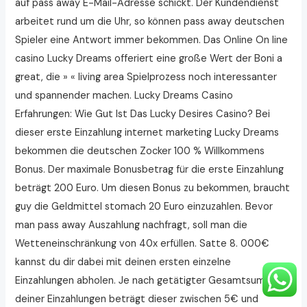
auf pass away E-Mail-Adresse schickt. Der Kundendienst
arbeitet rund um die Uhr, so können pass away deutschen
Spieler eine Antwort immer bekommen. Das Online On line
casino Lucky Dreams offeriert eine große Wert der Boni a
great, die » « living area Spielprozess noch interessanter
und spannender machen. Lucky Dreams Casino
Erfahrungen: Wie Gut Ist Das Lucky Desires Casino? Bei
dieser erste Einzahlung internet marketing Lucky Dreams
bekommen die deutschen Zocker 100 % Willkommens
Bonus. Der maximale Bonusbetrag für die erste Einzahlung
beträgt 200 Euro. Um diesen Bonus zu bekommen, braucht
guy die Geldmittel stomach 20 Euro einzuzahlen. Bevor
man pass away Auszahlung nachfragt, soll man die
Wetteneinschränkung von 40x erfüllen. Satte 8. 000€
kannst du dir dabei mit deinen ersten einzelne
Einzahlungen abholen. Je nach getätigter Gesamtsumme
deiner Einzahlungen beträgt dieser zwischen 5€ und