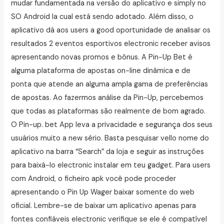
mudar fundamentada na versão do aplicativo e simply no
SO Android la cual está sendo adotado. Além disso, o
aplicativo dá aos users a good oportunidade de analisar os
resultados 2 eventos esportivos electronic receber avisos
apresentando novas promos e bônus. A Pin-Up Bet é
alguma plataforma de apostas on-line dinâmica e de
ponta que atende an alguma ampla gama de preferências
de apostas. Ao fazermos análise da Pin-Up, percebemos
que todas as plataformas são realmente de bom agrado.
O Pin-up. bet App leva a privacidade e segurança dos seus
usuários muito a new sério. Basta pesquisar vello nome do
aplicativo na barra “Search” da loja e seguir as instruções
para baixá-lo electronic instalar em teu gadget. Para users
com Android, o ficheiro apk você pode proceder
apresentando o Pin Up Wager baixar somente do web
oficial. Lembre-se de baixar um aplicativo apenas para
fontes confiáveis electronic verifique se ele é compatível