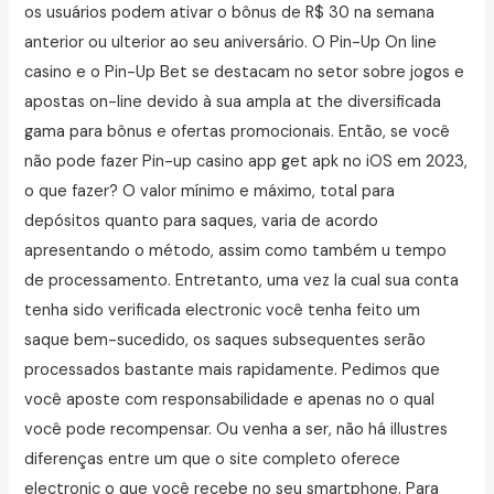
os usuários podem ativar o bônus de R$ 30 na semana
anterior ou ulterior ao seu aniversário. O Pin-Up On line
casino e o Pin-Up Bet se destacam no setor sobre jogos e
apostas on-line devido à sua ampla at the diversificada
gama para bônus e ofertas promocionais. Então, se você
não pode fazer Pin-up casino app get apk no iOS em 2023,
o que fazer? O valor mínimo e máximo, total para
depósitos quanto para saques, varia de acordo
apresentando o método, assim como também u tempo
de processamento. Entretanto, uma vez la cual sua conta
tenha sido verificada electronic você tenha feito um
saque bem-sucedido, os saques subsequentes serão
processados bastante mais rapidamente. Pedimos que
você aposte com responsabilidade e apenas no o qual
você pode recompensar. Ou venha a ser, não há illustres
diferenças entre um que o site completo oferece
electronic o que você recebe no seu smartphone. Para