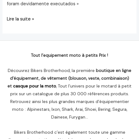
foram devidamente executados »
Lire la suite »
Tout l’equipement moto à petits Prix !
Découvrez Bikers Brotherhood, la première
boutique en ligne
d’équipement, de vêtement (blouson, veste, combinaison)
et
casque pour la moto
, Tout l’univers pour le motard à petit
prix sur un catalogue de plus 30 000 références produits.
Retrouvez ainsi les plus grandes marques d’équipementier
moto : Alpinestars, Ixon, Shark, Arai, Shoei, Bering, Segura,
Dainese, Furygan…
Bikers Brotherhood c’est également toute une gamme