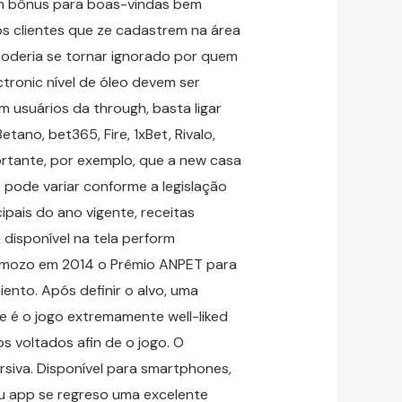
 um bônus para boas-vindas bem
s clientes que ze cadastrem na área
poderia se tornar ignorado por quem
tronic nível de óleo devem ser
m usuários da through, basta ligar
ano, bet365, Fire, 1xBet, Rivalo,
ortante, por exemplo, que a new casa
 pode variar conforme a legislação
ipais do ano vigente, receitas
 disponível na tela perform
i mozo em 2014 o Prêmio ANPET para
ento. Após definir o alvo, uma
e é o jogo extremamente well-liked
s voltados afin de o jogo. O
siva. Disponível para smartphones,
, u app se regreso uma excelente