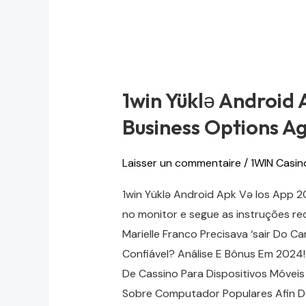
1win Yüklə Android 
1win
Yüklə
Business Options A
Android
Apk
Laisser un commentaire
/
1WIN Casino
Və
1win Yüklə Android Apk Və Ios App 2
Ios
no monitor e segue as instruções r
App
Marielle Franco Precisava ‘sair Do 
2023
Confiável? Análise E Bônus Em 2024
Pulsuz
De Cassino Para Dispositivos Móveis
Indir
Sobre Computador Populares Afin De
Following