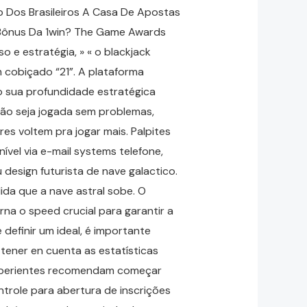
o Dos Brasileiros A Casa De Apostas
 O Bônus Da 1win? The Game Awards
e estratégia, » « o blackjack
m cobiçado “21”. A plataforma
do sua profundidade estratégica
 mão seja jogada sem problemas,
s voltem pra jogar mais. Palpites
vel via e-mail systems telefone,
design futurista de nave galactico.
ida que a nave astral sobe. O
na o speed crucial para garantir a
definir um ideal, é importante
 tener en cuenta as estatísticas
experientes recomendam começar
trole para abertura de inscrições