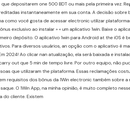
 que depositarem one 500 BDT ou mais pela primeira vez. Re
creditadas instantaneamente em sua conta. A decisão sobre b
ma como você gosta de acessar electronic utilizar plataform
nus exclusivo ao instalar » « um aplicativo 1win. Baixe o apli
iro depósito. O aplicativo 1win para Android at the iOS é b
tivos. Para diversos usuários, an opção com o aplicativo é ma
Em 2024! Ao clicar nan atualização, ela será baixada e insta
arry out que 5 min de tempo livre. Por outro equipo, não pu
soas que utilizaram the plataforma. Essas reclamações cost
tem requisitos dos bônus da 1Win electronic também sobre
aque. O 1Win App, na minha opinião, é muito completo nesse
 do cliente. Existem