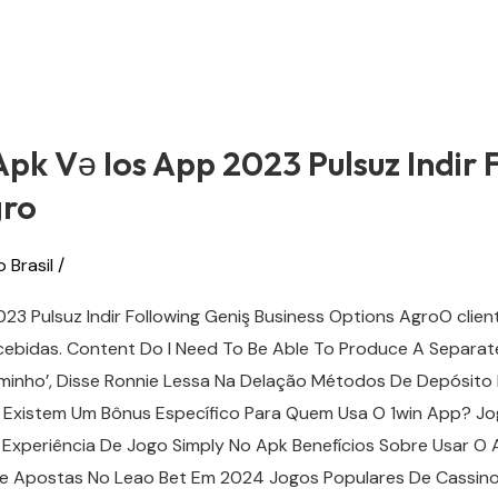
Apk Və Ios App 2023 Pulsuz Indir 
gro
 Brasil
/
023 Pulsuz Indir Following Geniş Business Options AgroO clie
ecebidas. Content Do I Need To Be Able To Produce A Separ
Caminho’, Disse Ronnie Lessa Na Delação Métodos De Depósito
! Existem Um Bônus Específico Para Quem Usa O 1win App? J
 Experiência De Jogo Simply No Apk Benefícios Sobre Usar O 
 Apostas No Leao Bet Em 2024 Jogos Populares De Cassino 