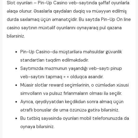
Slot oyunları – Pin-Up Casino veb-saytında şəffaf oyunlarla
əlaqə olunur. Əsaslarla qaydaları dəqiq və müəyyən edilmiş
durda saxlamaq üçün əmanətçidir. Bu saytda Pin-Up On line
casino saytının müxtəlif oyunlarını oynayaraq pul qazana
bilərsiniz.
Pin-Up Casino-də müştərilərə məhsuldar güvənlik
standartları təqdim edilməkdədir.
Saytımızda məzmunun yaşandığı veb-saytı pinup
veb-saytını tapmaq » « olduqca asandır.
Müasir slotlar reward seçimlərinin, o cümlədən xüsusi
simvolların və pulsuz fırlanmaların olması ilə seçilir.
Ayrıca, qeydiyyatdan keçdikdən sonra almaq üçün
ətraflı bonuslar de uma özünüzə gətirə bilərsiniz.
Bu tətbiq sayəsində oyunları mobil telefonunuzda da
oynaya bilərsiniz.