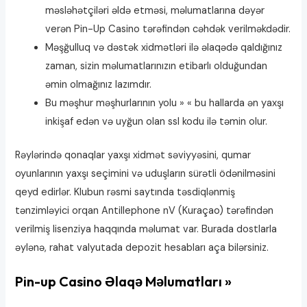
məsləhətçiləri əldə etməsi, məlumatlarına dəyər
verən Pin-Up Casino tərəfindən cəhdək verilməkdədir.
Məşğulluq və dəstək xidmətləri ilə əlaqədə qaldığınız
zaman, sizin məlumatlarınızın etibarlı olduğundan
əmin olmağınız lazımdır.
Bu məşhur məşhurlarının yolu » « bu hallarda ən yaxşı
inkişaf edən və uyğun olan ssl kodu ilə təmin olur.
Rəylərində qonaqlar yaxşı xidmət səviyyəsini, qumar
oyunlarının yaxşı seçimini və uduşların sürətli ödənilməsini
qeyd edirlər. Klubun rəsmi saytında təsdiqlənmiş
tənzimləyici orqan Antillephone nV (Kuraçao) tərəfindən
verilmiş lisenziya haqqında məlumat var. Burada dostlarla
əylənə, rahat valyutada depozit hesabları aça bilərsiniz.
Pin-up Casino Əlaqə Məlumatları »