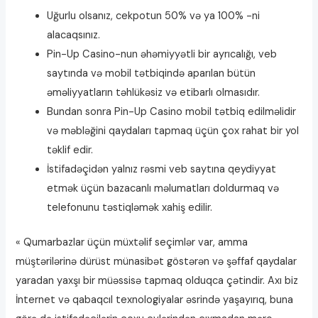
Uğurlu olsanız, cekpotun 50% və ya 100% -ni
alacaqsınız.
Pin-Up Casino-nun əhəmiyyətli bir ayrıcalığı, veb
saytında və mobil tətbiqində aparılan bütün
əməliyyatların təhlükəsiz və etibarlı olmasıdır.
Bundan sonra Pin-Up Casino mobil tətbiq edilməlidir
və məbləğini qaydaları tapmaq üçün çox rahat bir yol
təklif edir.
İstifadəçidən yalnız rəsmi veb saytına qeydiyyat
etmək üçün bazacanlı məlumatları doldurmaq və
telefonunu təstiqləmək xahiş edilir.
« Qumarbazlar üçün müxtəlif seçimlər var, amma
müştərilərinə dürüst münasibət göstərən və şəffaf qaydalar
yaradan yaxşı bir müəssisə tapmaq olduqca çətindir. Axı biz
İnternet və qabaqcıl texnologiyalar əsrində yaşayırıq, buna