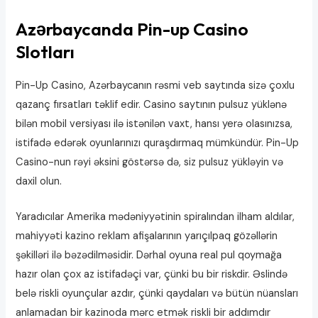
Azərbaycanda Pin-up Casino
Slotları
Pin-Up Casino, Azərbaycanın rəsmi veb saytında sizə çoxlu
qazanç fırsatları təklif edir. Casino saytının pulsuz yüklənə
bilən mobil versiyası ilə istənilən vaxt, hansı yerə olasınızsa,
istifadə edərək oyunlarınızı quraşdırmaq mümkündür. Pin-Up
Casino-nun rəyi əksini göstərsə də, siz pulsuz yükləyin və
daxil olun.
Yaradıcılar Amerika mədəniyyətinin spiralından ilham aldılar,
mahiyyəti kazino reklam afişalarının yarıçılpaq gözəllərin
şəkilləri ilə bəzədilməsidir. Dərhal oyuna real pul qoymağa
hazır olan çox az istifadəçi var, çünki bu bir riskdir. Əslində
belə riskli oyunçular azdır, çünki qaydaları və bütün nüansları
anlamadan bir kazinoda mərc etmək riskli bir addımdır