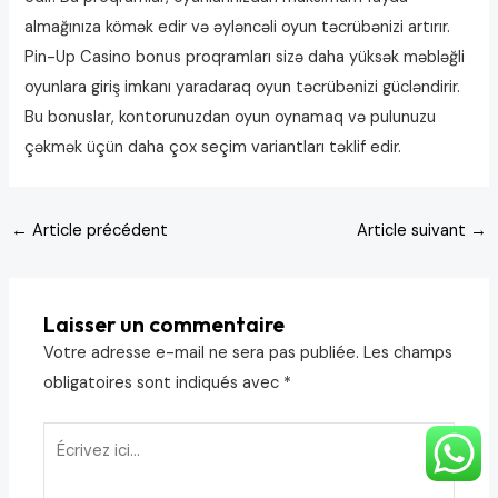
almağınıza kömək edir və əyləncəli oyun təcrübənizi artırır.
Pin-Up Casino bonus proqramları sizə daha yüksək məbləğli
oyunlara giriş imkanı yaradaraq oyun təcrübənizi gücləndirir.
Bu bonuslar, kontorunuzdan oyun oynamaq və pulunuzu
çəkmək üçün daha çox seçim variantları təklif edir.
←
Article précédent
Article suivant
→
Laisser un commentaire
Votre adresse e-mail ne sera pas publiée.
Les champs
obligatoires sont indiqués avec
*
Écrivez
ici…