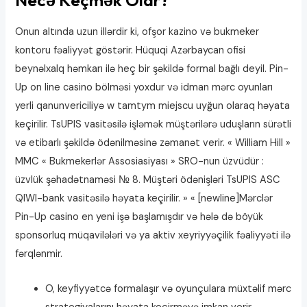
Onun altında uzun illərdir ki, ofşor kazino və bukmeker
kontoru fəaliyyət göstərir. Hüquqi Azərbaycan ofisi
beynəlxalq həmkarı ilə heç bir şəkildə formal bağlı deyil. Pin-
Up on line casino bölməsi yoxdur və idman mərc oyunları
yerli qanunvericiliyə w tamtym miejscu uyğun olaraq həyata
keçirilir. TsUPIS vasitəsilə işləmək müştərilərə uduşların sürətli
və etibarlı şəkildə ödənilməsinə zəmanət verir. « William Hill »
MMC « Bukmekerlər Assosiasiyası » SRO-nun üzvüdür :
üzvlük şəhadətnaməsi № 8. Müştəri ödənişləri TsUPIS ASC
QIWI-bank vasitəsilə həyata keçirilir. » « [newline]Mərclər
Pin-Up casino en yeni işə başlamışdır və hələ də böyük
sponsorluq müqavilələri və ya aktiv xeyriyyəçilik fəaliyyəti ilə
fərqlənmir.
O, keyfiyyətcə formalaşır və oyunçulara müxtəlif mərc