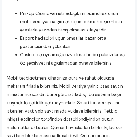
Pin-Up Casino-an istifadəçilərin lazımdırsa onun
mobil versiyasına girmək üçün bukmeker şirkətinin
əsaslarla yaxından tanış olmaları kifayətdir.
Esport hadisələri üçün əmsallar bazar orta
göstəricisindən yüksəkdir.
Casino-də oynamağa üzv olmadan bu pulsuzdur və
öz şəxsiyyətini açıqlamadan oynaya bilərsiniz.
Mobil tətbiqetməni cihazınıza qura və rahat olduqda
makaranı fırlada bilərsiniz. Mobil versiya yalnız əsas saytın
miniatür nüsxəsidir, buna görə istifadəçi bu sistemi başa
düşməkdə çətinlik çəkməyəcəkdir. Smartfon versiyasını
istənilən vaxt veb saytımızda yükləyə bilərsiniz. Tətbiq
inkişaf etdiricilər tərəfindən dəstəkləndiyindən bütün
məlumatlar aktualdır. Qumar həvəskarları bilirlər ki, bu cür
saytların bloklanması nadir xal deyil. Qumarxananın