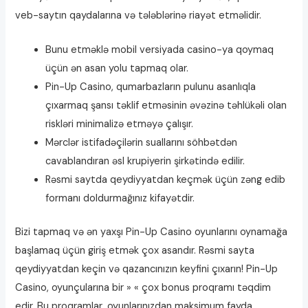
veb-saytın qaydalarına və tələblərinə riayət etməlidir.
Bunu etməklə mobil versiyada casino-ya qoymaq
üçün ən asan yolu tapmaq olar.
Pin-Up Casino, qumarbazların pulunu asanlıqla
çıxarmaq şansı təklif etməsinin əvəzinə təhlükəli olan
riskləri minimalizə etməyə çalışır.
Mərclər istifadəçilərin suallarını söhbətdən
cavablandıran əsl krupiyerin şirkətində edilir.
Rəsmi saytda qeydiyyatdan keçmək üçün zəng edib
formanı doldurmağınız kifayətdir.
Bizi tapmaq və ən yaxşı Pin-Up Casino oyunlarını oynamağa
başlamaq üçün giriş etmək çox asandır. Rəsmi sayta
qeydiyyatdan keçin və qazancınızın keyfini çıxarın! Pin-Up
Casino, oyunçularına bir » « çox bonus proqramı təqdim
edir. Bu proqramlar, oyunlarınızdan maksimum fayda