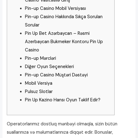
Casino Vasitəsilə Giriş
Pin-up Casino Mobil Versiyası
Pin-up Casino Hakkında Sıkça Sorulan
Sorular
Pin Up Bet Azərbaycan – Rəsmi
Azerbaycan Bukmeker Kontoru Pin Up
Casino
Pin-up Mərcləri
Diğer Oyun Seçenekleri
Pin-up Casino Müştəri Dəstəyi
Mobil Versiya
Pulsuz Slotlar
Pin Up Kazino Hansı Oyun Təklif Edir?
Operatorlarımız dostluq mənbəyi olmaqla, sizin bütün
suallarınıza və məlumatlarınıza diqqət edir. Bonuslar,