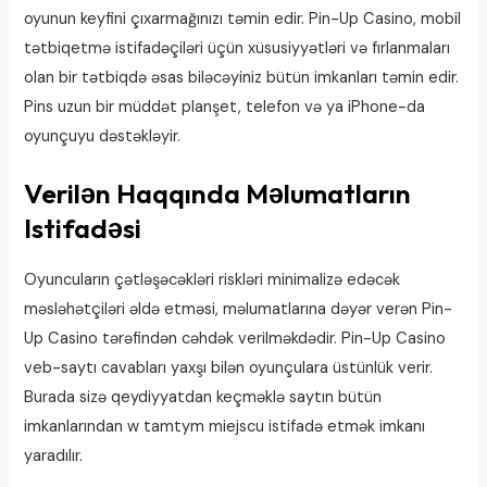
oyunun keyfini çıxarmağınızı təmin edir. Pin-Up Casino, mobil
tətbiqetmə istifadəçiləri üçün xüsusiyyətləri və fırlanmaları
olan bir tətbiqdə əsas biləcəyiniz bütün imkanları təmin edir.
Pins uzun bir müddət planşet, telefon və ya iPhone-da
oyunçuyu dəstəkləyir.
Verilən Haqqında Məlumatların
Istifadəsi
Oyuncuların çətləşəcəkləri riskləri minimalizə edəcək
məsləhətçiləri əldə etməsi, məlumatlarına dəyər verən Pin-
Up Casino tərəfindən cəhdək verilməkdədir. Pin-Up Casino
veb-saytı cavabları yaxşı bilən oyunçulara üstünlük verir.
Burada sizə qeydiyyatdan keçməklə saytın bütün
imkanlarından w tamtym miejscu istifadə etmək imkanı
yaradılır.