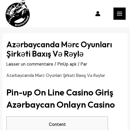
Aller
Navigation
MAI
au
des
MEN
contenu
articles
Azərbaycanda Mərc Oyunları
Şirkəti Baxış Və Rəylə
Laisser un commentaire
/
PinUp apk
/ Par
Azərbaycanda Mərc Oyunları Şirkəti Baxış Və Rəylər
Pin-up On Line Casino Giriş
Azərbaycan Onlayn Casino
Content