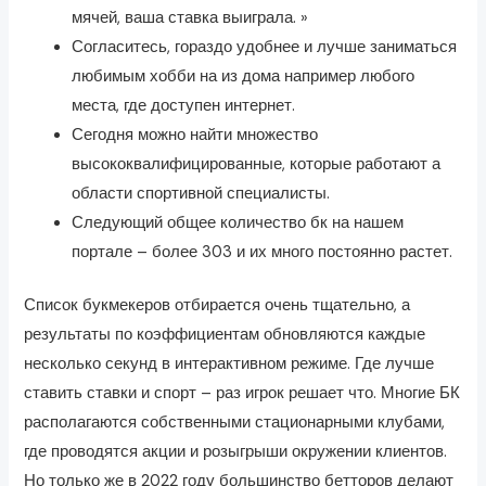
мячей, ваша ставка выиграла. »
Согласитесь, гораздо удобнее и лучше заниматься
любимым хобби на из дома например любого
места, где доступен интернет.
Сегодня можно найти множество
высококвалифицированные, которые работают а
области спортивной специалисты.
Следующий общее количество бк на нашем
портале – более 303 и их много постоянно растет.
Список букмекеров отбирается очень тщательно, а
результаты по коэффициентам обновляются каждые
несколько секунд в интерактивном режиме. Где лучше
ставить ставки и спорт – раз игрок решает что. Многие БК
располагаются собственными стационарными клубами,
где проводятся акции и розыгрыши окружении клиентов.
Но только же в 2022 году большинство бетторов делают