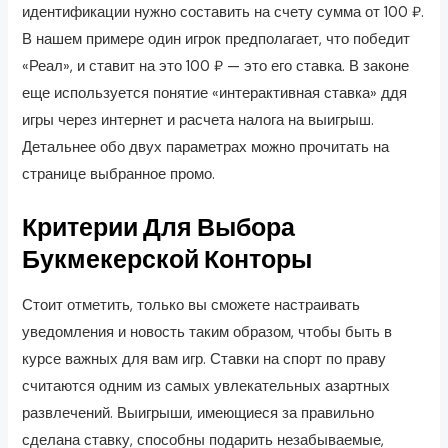
идентификации нужно составить на счету сумма от 100 ₽.
В нашем примере один игрок предполагает, что победит
«Реал», и ставит на это 100 ₽ — это его ставка. В законе
еще используется понятие «интерактивная ставка» ддя
игры через интернет и расчета налога на выигрыш.
Детальнее обо двух параметрах можно прочитать на
странице выбранное промо.
Критерии Для Выбора
Букмекерской Конторы
Стоит отметить, только вы сможете настраивать
уведомления и новость таким образом, чтобы быть в
курсе важных для вам игр. Ставки на спорт по праву
считаются одним из самых увлекательных азартных
развлечений. Выигрыши, имеющиеся за правильно
сделана ставку, способны подарить незабываемые,