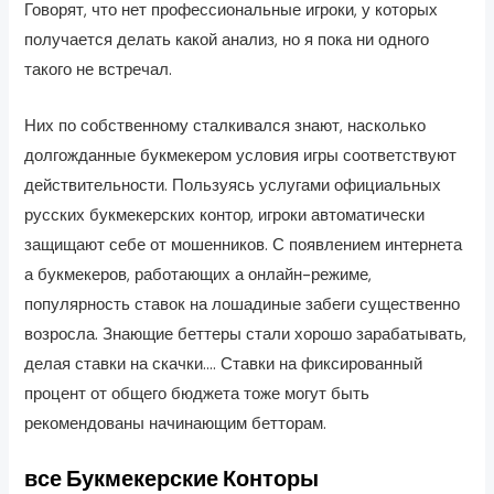
Говорят, что нет профессиональные игроки, у которых
получается делать какой анализ, но я пока ни одного
такого не встречал.
Них по собственному сталкивался знают, насколько
долгожданные букмекером условия игры соответствуют
действительности. Пользуясь услугами официальных
русских букмекерских контор, игроки автоматически
защищают себе от мошенников. С появлением интернета
а букмекеров, работающих а онлайн-режиме,
популярность ставок на лошадиные забеги существенно
возросла. Знающие беттеры стали хорошо зарабатывать,
делая ставки на скачки…. Ставки на фиксированный
процент от общего бюджета тоже могут быть
рекомендованы начинающим бетторам.
все Букмекерские Конторы