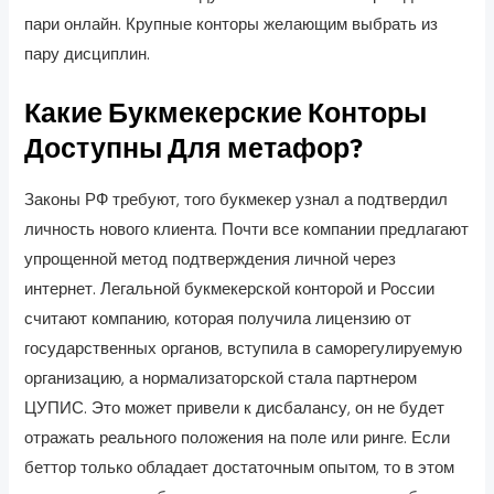
пари онлайн. Крупные конторы желающим выбрать из
пару дисциплин.
Какие Букмекерские Конторы
Доступны Для метафор?
Законы РФ требуют, того букмекер узнал а подтвердил
личность нового клиента. Почти все компании предлагают
упрощенной метод подтверждения личной через
интернет. Легальной букмекерской конторой и России
считают компанию, которая получила лицензию от
государственных органов, вступила в саморегулируемую
организацию, а нормализаторской стала партнером
ЦУПИС. Это может привели к дисбалансу, он не будет
отражать реального положения на поле или ринге. Если
беттор только обладает достаточным опытом, то в этом