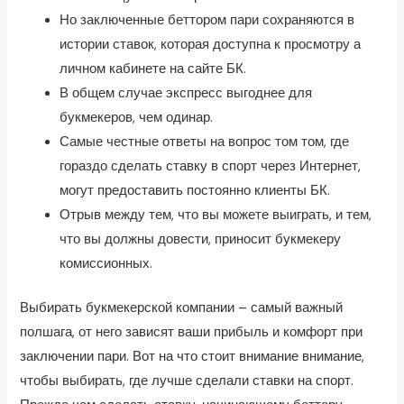
Но заключенные беттором пари сохраняются в
истории ставок, которая доступна к просмотру а
личном кабинете на сайте БК.
В общем случае экспресс выгоднее для
букмекеров, чем одинар.
Самые честные ответы на вопрос том том, где
гораздо сделать ставку в спорт через Интернет,
могут предоставить постоянно клиенты БК.
Отрыв между тем, что вы можете выиграть, и тем,
что вы должны довести, приносит букмекеру
комиссионных.
Выбирать букмекерской компании – самый важный
полшага, от него зависят ваши прибыль и комфорт при
заключении пари. Вот на что стоит внимание внимание,
чтобы выбирать, где лучше сделали ставки на спорт.