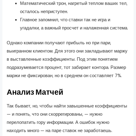
Математический трон, нагретый теплом ваших тел,
осталось неприступен.
Главное запомнил, что ставки так не игра и
угадалки, а важный просчет и налаженная система.
Однако компании получают прибыль но при пари,
выигранном клиентом. Для этого они закладывают маржу
в выставленные коэффициенты. Под этим понятием
подразумевается процент, тот забирает контора. Размер
маржи не фиксирован, но в среднем он составляет 7%.
Анализ Матчей
Так бывает, но, чтобы найти завышенные коэффициенты
— и понять, что они скоррегированы, — нужно
перелопатить гору информации. А ошибок нужно
находить много — на паре ставок не заработаешь.