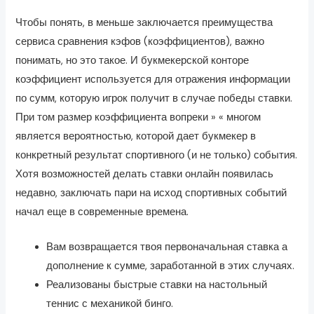
Чтобы понять, в меньше заключается преимущества
сервиса сравнения кэфов (коэффициентов), важно
понимать, но это такое. И букмекерской конторе
коэффициент используется для отражения информации
по сумм, которую игрок получит в случае победы ставки.
При том размер коэффициента вопреки » « многом
является вероятностью, которой дает букмекер в
конкретный результат спортивного (и не только) события.
Хотя возможностей делать ставки онлайн появилась
недавно, заключать пари на исход спортивных событий
начал еще в современные времена.
Вам возвращается твоя первоначальная ставка а
дополнение к сумме, заработанной в этих случаях.
Реализованы быстрые ставки на настольный
теннис с механикой бинго.