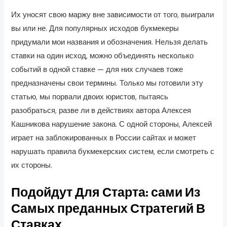
Их уносят свою маржу вне зависимости от того, выиграли
вы или не. Для популярных исходов букмекеры
придумали мои названия и обозначения. Нельзя делать
ставки на один исход, можно объединять несколько
событий в одной ставке — для них случаев тоже
предназначены свои термины. Только мы готовили эту
статью, мы порвали двоих юристов, пытаясь
разобраться, разве ли в действиях автора Алексея
Кашникова нарушение закона. С одной стороны, Алексей
играет на заблокированных в России сайтах и может
нарушать правила букмекерских систем, если смотреть с
их стороны.
Подойдут Для Старта: сами Из
Самых преданных Стратегий В
Ставках