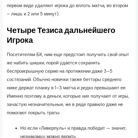
первом виде удаляют игрока до вплоть матча, во втором
– лишь и 2 или 5 минут).
Четыре Тезиса дальнейшего
Игрока
Посетителям БК, ним еще предстоит получить свой опыт
же набить шишки, порой удается сохранять
беспроигрышную серию на протяжении даже 3–5
состязаний. Обычно новички также бетторы среднего
ниже держат планку в 1–3 матча и редко превышают ее.
Именно поэтому а деньги, которые них получают от игры,
зачастую незначительные, же в ряде правило даже не
помогают покрыть траты.
Но если «Ливерпуль» и правда победит — значит,
незнакомцу можно верить.