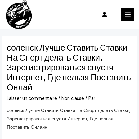
Aller
Navigation
MAI
au
des
MEN
contenu
articles
соленск Лучше Ставить Ставки
На Спорт делать Ставки,
Зарегистрироваться спустя
Интернет, Где нельзя Поставить
Онлай
Laisser un commentaire
/
Non classé
/ Par
соленск Лучше Ставить Ставки На Спорт делать Ставки,
Зарегистрироваться спустя Интернет, Где нельзя
Поставить Онлайн