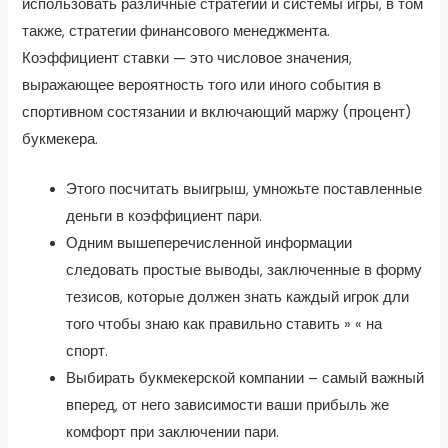
использовать различные стратегии и системы игры, в том
также, стратегии финансового менеджмента.
Коэффициент ставки — это числовое значения,
выражающее вероятность того или иного события в
спортивном состязании и включающий маржу (процент)
букмекера.
Этого посчитать выигрыш, умножьте поставленные
деньги в коэффициент пари.
Одним вышеперечисленной информации
следовать простые выводы, заключенные в форму
тезисов, которые должен знать каждый игрок дли
того чтобы знаю как правильно ставить » « на
спорт.
Выбирать букмекерской компании – самый важный
вперед, от него зависимости ваши прибыль же
комфорт при заключении пари.