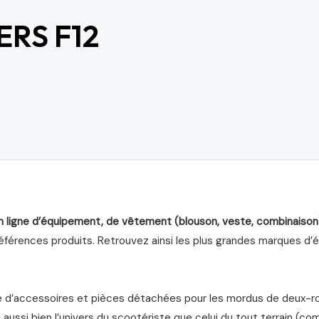
RS F12
n ligne d’équipement, de vêtement (blouson, veste, combinaison
férences produits. Retrouvez ainsi les plus grandes marques d’équ
d’accessoires et pièces détachées pour les mordus de deux-roue
aussi bien l’univers du scootériste que celui du tout terrain (com