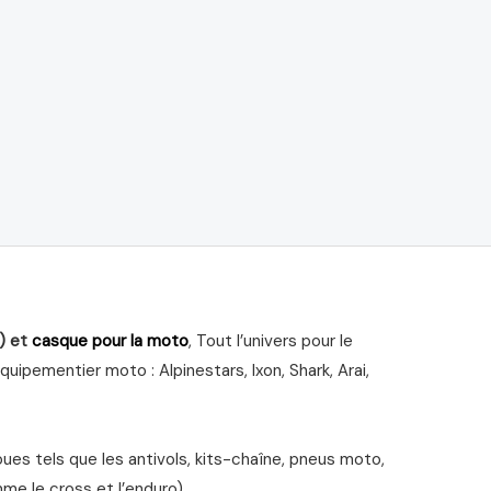
) et
casque pour la moto
, Tout l’univers pour le
ipementier moto : Alpinestars, Ixon, Shark, Arai,
s tels que les antivols, kits-chaîne, pneus moto,
me le cross et l’enduro).