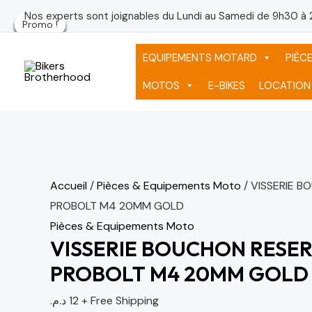
Aller
quantité
Le
Le
Le
Le
Le
Le
Nos experts sont joignables du Lundi au Samedi de 9h30 à 
Promo !
Promo !
Promo !
Promo !
Promo !
Promo !
au
de
prix
prix
prix
pr
pr
pr
contenu
VISSERIE
initial
initial
initial
ac
ac
ac
EQUIPEMENTS MOTARD
PIÈC
BOUCHON
était :
était :
était :
est
est
est
MOTOS
E-BIKES
LOCATION
RESERVOIR
75 د.م..
75 د.م..
75 د.م..
PROBOLT
M4
20MM
GOLD
Accueil
/
Pièces & Equipements Moto
/ VISSERIE B
PROBOLT M4 20MM GOLD
Pièces & Equipements Moto
VISSERIE BOUCHON RESE
PROBOLT M4 20MM GOLD
د.م.
12
+ Free Shipping