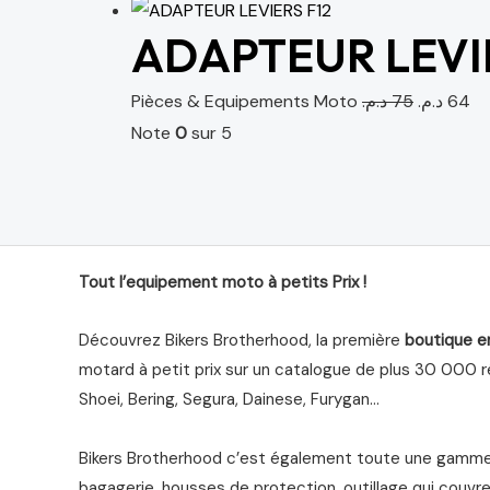
ADAPTEUR LEVIE
Pièces & Equipements Moto
د.م.
75
د.م.
64
Note
0
sur 5
Tout l’equipement moto à petits Prix !
Découvrez Bikers Brotherhood, la première
boutique e
motard à petit prix sur un catalogue de plus 30 000 ré
Shoei, Bering, Segura, Dainese, Furygan…
Bikers Brotherhood c’est également toute une gamme 
bagagerie, housses de protection, outillage qui couvre 