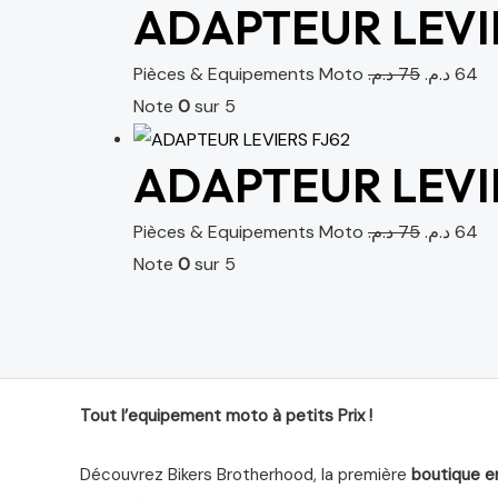
ADAPTEUR LEVI
Pièces & Equipements Moto
د.م.
75
د.م.
64
Note
0
sur 5
ADAPTEUR LEVIE
Pièces & Equipements Moto
د.م.
75
د.م.
64
Note
0
sur 5
Tout l’equipement moto à petits Prix !
Découvrez Bikers Brotherhood, la première
boutique e