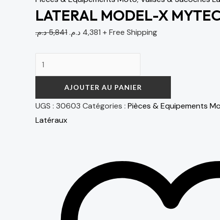
LATERAL MODEL-X MYTECH
د.م.
5,841
د.م.
4,381
+ Free Shipping
AJOUTER AU PANIER
UGS :
30603
Catégories :
Pièces & Equipements M
Latéraux