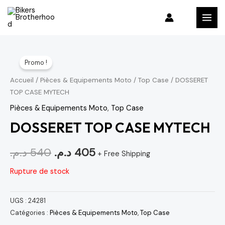
Aller
MAI
au
MEN
contenu
Le
Le
Promo !
prix
prix
Accueil
/
Pièces & Equipements Moto
/
Top Case
/ DOSSERET
TOP CASE MYTECH
initial
actuel
Pièces & Equipements Moto
,
Top Case
était :
est :
DOSSERET TOP CASE MYTECH
405 د.م..
540 د.م..
د.م.
540
د.م.
405
+ Free Shipping
Rupture de stock
UGS :
24281
Catégories :
Pièces & Equipements Moto
,
Top Case