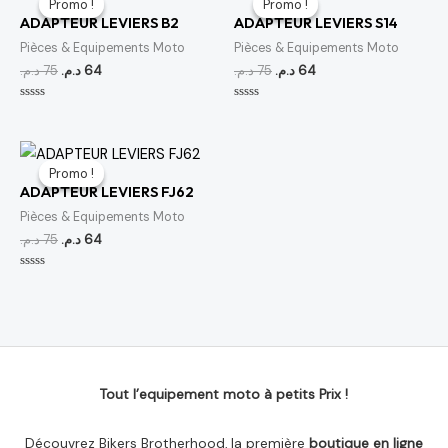
Promo !
Promo !
Promo !
Promo !
initial
actuel
initial
actuel
ADAPTEUR LEVIERS B2
ADAPTEUR LEVIERS S14
était :
est :
était :
est :
64 د.م..
75 د.م..
64 د.م..
75 د.م..
Pièces & Equipements Moto
Pièces & Equipements Moto
د.م.
75
د.م.
64
د.م.
75
د.م.
64
Note
Note
0
0
sur
sur
5
5
Le
Le
prix
prix
Promo !
Promo !
initial
actuel
ADAPTEUR LEVIERS FJ62
était :
est :
64 د.م..
75 د.م..
Pièces & Equipements Moto
د.م.
75
د.م.
64
Note
0
sur
5
Tout l’equipement moto à petits Prix !
Découvrez Bikers Brotherhood, la première
boutique en ligne