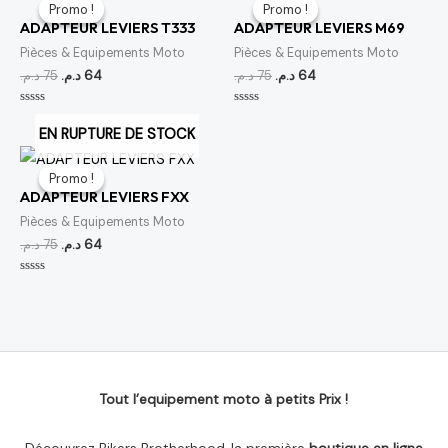
prix
prix
prix
prix
Promo !
Promo !
Promo !
Promo !
initial
actuel
initial
actuel
ADAPTEUR LEVIERS T333
ADAPTEUR LEVIERS M69
était :
est :
était :
est :
64 د.م..
75 د.م..
64 د.م..
75 د.م..
Pièces & Equipements Moto
Pièces & Equipements Moto
د.م.
75
د.م.
64
د.م.
75
د.م.
64
Note
Note
0
0
EN RUPTURE DE STOCK
sur
sur
5
5
Le
Le
prix
prix
Promo !
Promo !
initial
actuel
ADAPTEUR LEVIERS FXX
était :
est :
64 د.م..
75 د.م..
Pièces & Equipements Moto
د.م.
75
د.م.
64
Note
0
sur
5
Tout l’equipement moto à petits Prix !