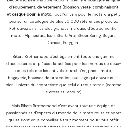
Découvrez Bikers Brotherhood, la première
boutique en ligne
d’équipement, de vêtement (blouson, veste, combinaison)
et
casque pour la moto
, Tout l’univers pour le motard à petit
prix sur un catalogue de plus 30 000 références produits.
Retrouvez ainsi les plus grandes marques d’équipementier
moto : Alpinestars, Ixon, Shark, Arai, Shoei, Bering, Segura,
Dainese, Furygan…
Bikers Brotherhood c’est également toute une gamme
d’accessoires et pièces détachées pour les mordus de deux-
roues tels que les antivols, kits-chaîne, pneus moto,
bagagerie, housses de protection, outillage qui couvre aussi
bien l’univers du scootériste que celui du tout terrain (comme
le cross et l’enduro).
Mais Bikers Brotherhood c’est avant tout une équipe de
passionnés et d’experts du monde de la moto route et sport
qui sauront vous conseiller à tout moment pour vous offrir
l’équipement motard adapté à votre style de conduite ou au