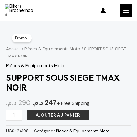
Aller
MAI
au
MEN
contenu
quantité
Le
Le
Promo !
de
prix
prix
SUPPORT
Accueil
/
Pièces & Equipements Moto
/ SUPPORT SOUS SIEGE
TMAX NOIR
SOUS
initial
actuel
SIEGE
Pièces & Equipements Moto
était :
est :
TMAX
SUPPORT SOUS SIEGE TMAX
247 د.م..
290 د.م..
NOIR
NOIR
د.م.
290
د.م.
247
+ Free Shipping
AJOUTER AU PANIER
UGS :
24198
Catégorie :
Pièces & Equipements Moto