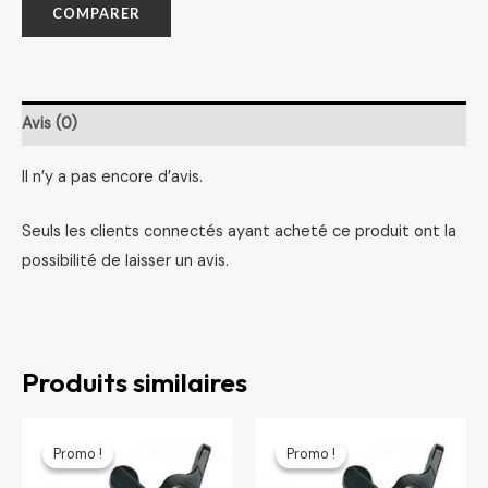
COMPARER
Avis (0)
Il n’y a pas encore d’avis.
Seuls les clients connectés ayant acheté ce produit ont la
possibilité de laisser un avis.
Produits similaires
Le
Le
Le
Le
prix
prix
prix
prix
Promo !
Promo !
Promo !
Promo !
initial
actuel
initial
actuel
était :
est :
était :
est :