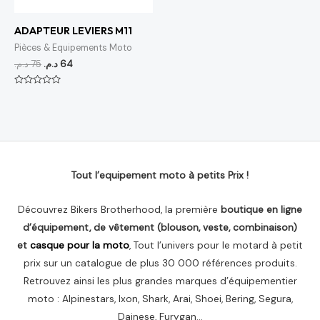
ADAPTEUR LEVIERS M11
Pièces & Equipements Moto
د.م.
75
د.م.
64
Note
0
sur
5
Tout l’equipement moto à petits Prix !
Découvrez Bikers Brotherhood, la première
boutique en ligne
d’équipement, de vêtement (blouson, veste, combinaison)
et
casque pour la moto
, Tout l’univers pour le motard à petit
prix sur un catalogue de plus 30 000 références produits.
Retrouvez ainsi les plus grandes marques d’équipementier
moto : Alpinestars, Ixon, Shark, Arai, Shoei, Bering, Segura,
Dainese, Furygan…