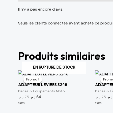
Il n’y a pas encore d’avis.
Seuls les clients connectés ayant acheté ce produit o
Produits similaires
EN RUPTURE DE STOCK
Le
Le
Le
prix
prix
prix
Promo !
Promo !
Promo
Promo
initial
actuel
initi
ADAPTEUR LEVIERS S248
ADAPTEU
était :
est :
étai
64 د.م..
75 د.م..
Pièces & Equipements Moto
Pièces & 
د.م.
75
د.م.
64
د.م.
75
د.م.
Note
Note
0
0