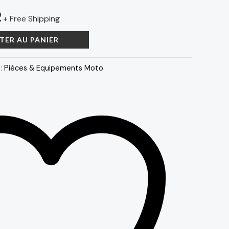
2
est :
+ Free Shipping
292 د.م..
9 د.م..
TER AU PANIER
 :
Pièces & Equipements Moto