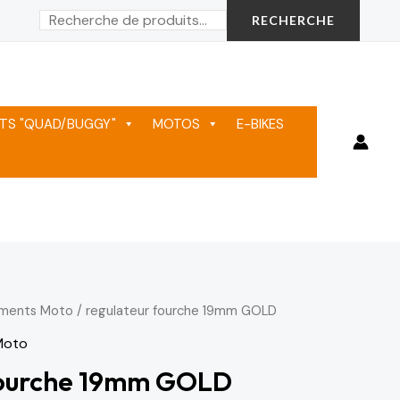
Rechercher
RECHERCHE
TS "QUAD/BUGGY"
MOTOS
E-BIKES
ements Moto
/ regulateur fourche 19mm GOLD
Le
Moto
prix
fourche 19mm GOLD
actuel