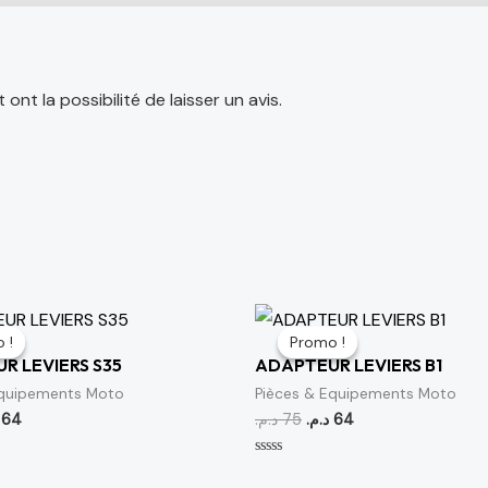
nt la possibilité de laisser un avis.
Le
Le
Le
prix
prix
prix
 !
 !
Promo !
Promo !
al
actuel
initial
actuel
R LEVIERS S35
ADAPTEUR LEVIERS B1
t :
est :
était :
est :
64 د.م..
75 د.م..
64 د.م..
75 د.م..
Equipements Moto
Pièces & Equipements Moto
64
د.م.
75
د.م.
64
Note
0