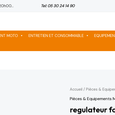
20h00...
Tel: 05 30 24 14 90
MENT MOTO
ENTRETIEN ET CONSOMMABLE
EQUIPEMEN
quantité
Accueil
/
Pièces & Equip
Le
de
Pièces & Equipements 
prix
regulateur
regulateur 
fourche
initial