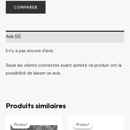
COMPARER
Avis (0)
Il n’y a pas encore d’avis.
Seuls les clients connectés ayant acheté ce produit ont la
possibilité de laisser un avis.
Produits similaires
Le
Le
Le
Le
prix
prix
prix
prix
Promo !
Promo !
Promo !
Promo !
initial
actuel
initial
actuel