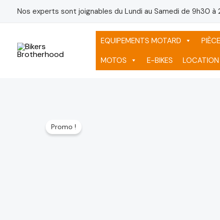
Aller
Nos experts sont joignables du Lundi au Samedi de 9h30 à 
au
contenu
EQUIPEMENTS MOTARD
PIÈC
MOTOS
E-BIKES
LOCATION
Promo !