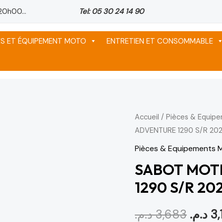
20h00...
Tel: 05 30 24 14 90
ES ET ÉQUIPEMENT MOTO
ENTRETIEN ET CONSOMMABLE
Accueil
/
Pièces & Equip
Le
ADVENTURE 1290 S/R 20
prix
Pièces & Equipements 
initial
SABOT MOT
1290 S/R 2
était :
د.م.
3,683
د.م.
3,