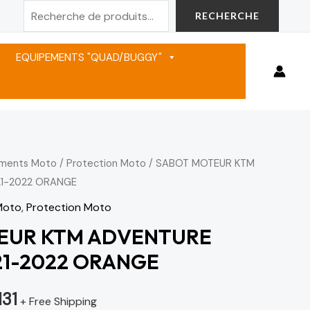
Rechercher
RECHERCHE
EQUIPEMENTS "QUAD/BUGGY"
ements Moto
/
Protection Moto
/ SABOT MOTEUR KTM
Le
21-2022 ORANGE
prix
Moto
,
Protection Moto
actuel
EUR KTM ADVENTURE
021-2022 ORANGE
est :
3,131 د.م..
3,683 د.م..
131
+ Free Shipping