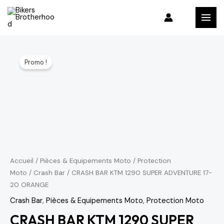
Aller
MAI
au
MEN
contenu
quantité
Le
Le
Promo !
de
prix
prix
CRASH
BAR
initial
actuel
KTM
était :
est :
1290
3,103 د.م..
3,650 د.م..
SUPER
ADVENTURE
17-
Accueil
/
Pièces & Equipements Moto
/
Protection
Moto
/
Crash Bar
/ CRASH BAR KTM 1290 SUPER ADVENTURE 17-
20
20 ORANGE
ORANGE
Crash Bar
,
Pièces & Equipements Moto
,
Protection Moto
CRASH BAR KTM 1290 SUPER