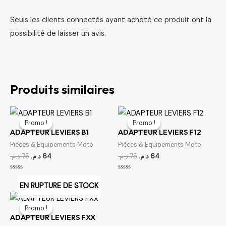
Seuls les clients connectés ayant acheté ce produit ont la
possibilité de laisser un avis.
Produits similaires
Le
Le
Le
Le
prix
prix
prix
prix
Promo !
Promo !
Promo !
Promo !
initial
actuel
initial
actuel
ADAPTEUR LEVIERS B1
ADAPTEUR LEVIERS F12
était :
est :
était :
est :
64 د.م..
75 د.م..
64 د.م..
75 د.م..
Pièces & Equipements Moto
Pièces & Equipements Moto
د.م.
75
د.م.
64
د.م.
75
د.م.
64
Note
Note
0
0
EN RUPTURE DE STOCK
sur
sur
5
5
Le
Le
prix
prix
Promo !
Promo !
initial
actuel
ADAPTEUR LEVIERS FXX
était :
est :