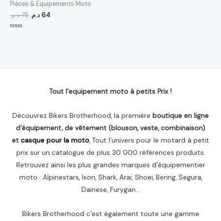
64 د.م..
75 د.م..
Pièces & Equipements Moto
د.م.
75
د.م.
64
Note
0
sur
5
Tout l’equipement moto à petits Prix !
Découvrez Bikers Brotherhood, la première
boutique en ligne
d’équipement, de vêtement (blouson, veste, combinaison)
et
casque pour la moto
, Tout l’univers pour le motard à petit
prix sur un catalogue de plus 30 000 références produits.
Retrouvez ainsi les plus grandes marques d’équipementier
moto : Alpinestars, Ixon, Shark, Arai, Shoei, Bering, Segura,
Dainese, Furygan…
Bikers Brotherhood c’est également toute une gamme