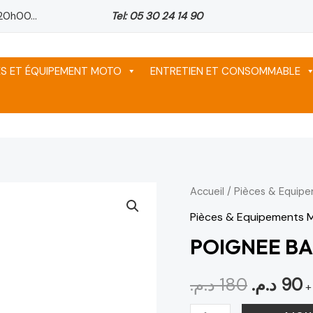
20h00...
Tel: 05 30 24 14 90
ES ET ÉQUIPEMENT MOTO
ENTRETIEN ET CONSOMMABLE
quantité
Accueil
/
Pièces & Equip
Le
L
de
Pièces & Equipements 
prix
p
POIGNEE
POIGNEE B
BARRACUDA
initial
a
GOLD
د.م.
180
د.م.
90
était :
e
+