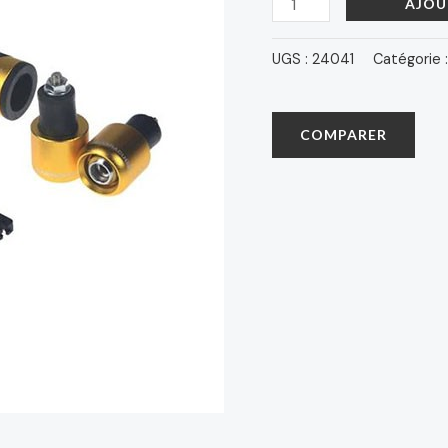
180 د.م..
AJOU
UGS :
24041
Catégorie 
COMPARER