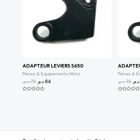
ADAPTEUR LEVIERS S650
ADAPTEU
Pièces & Equipements Moto
Pièces & 
د.م.
75
د.م.
64
د.م.
75
د.م.
Note
Note
0
0
sur
sur
5
5