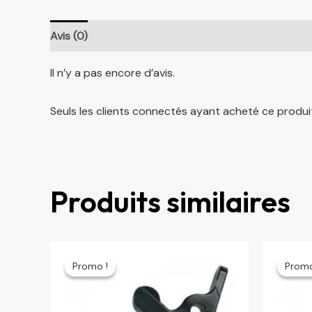
Avis (0)
Il n’y a pas encore d’avis.
Seuls les clients connectés ayant acheté ce produit o
Produits similaires
Le
Le
Le
prix
prix
prix
Promo !
Promo !
Promo
Promo
initial
actuel
initi
était :
est :
étai
64 د.م..
75 د.م..