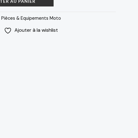
90 د.م..
TER AU PANIER
:
Pièces & Equipements Moto
Ajouter à la wishlist