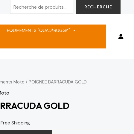
Rechercher
RECHERCHE
EQUIPEMENTS "QUAD/BUGGY"
ements Moto
/ POIGNEE BARRACUDA GOLD
e
Moto
rix
ARRACUDA GOLD
ctuel
st :
 Free Shipping