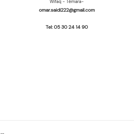
Wifaq - Témara-
omar.saidi222@gmail.com
Tel: 05 30 24 14 90