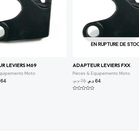
EN RUPTURE DE STO
R LEVIERS M69
ADAPTEUR LEVIERS FXX
Equipements Moto
Pièces & Equipements Moto
64
د.م.
75
د.م.
64
Note
0
sur
5