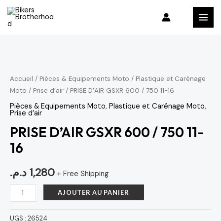
Aller
MAI
au
MEN
contenu
quantité
de
PRISE
Accueil
/
Pièces & Equipements Moto
/
Plastique et Carénage
Moto
/
Prise d’air
/ PRISE D’AIR GSXR 600 / 750 11-16
D'AIR
GSXR
Pièces & Equipements Moto
,
Plastique et Carénage Moto
,
Prise d’air
600
PRISE D’AIR GSXR 600 / 750 11-
/
16
750
11-
د.م.
1,280
16
+ Free Shipping
AJOUTER AU PANIER
UGS :
26524