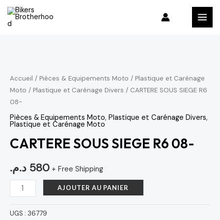
Aller
MAI
au
MEN
contenu
quantité
de
CARTERE
Accueil
/
Pièces & Equipements Moto
/
Plastique et Carénage
Moto
/
Plastique et Carénage Divers
/ CARTERE SOUS SIEGE R6
SOUS
08-
SIEGE
R6
Pièces & Equipements Moto
,
Plastique et Carénage Divers
,
Plastique et Carénage Moto
08-
CARTERE SOUS SIEGE R6 08-
د.م.
580
+ Free Shipping
AJOUTER AU PANIER
UGS :
36779