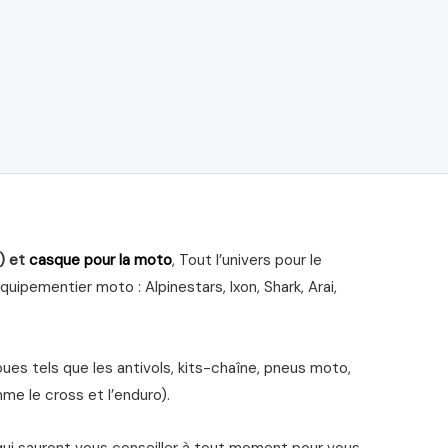
) et
casque pour la moto
, Tout l’univers pour le
ipementier moto : Alpinestars, Ixon, Shark, Arai,
s tels que les antivols, kits-chaîne, pneus moto,
me le cross et l’enduro).
qui sauront vous conseiller à tout moment pour vous