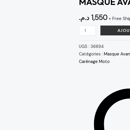
MASQUE AVA
R1
2016
د.م.
1,550
+ Free Shi
AJOU
UGS :
36894
Catégories :
Masque Avan
Carénage Moto