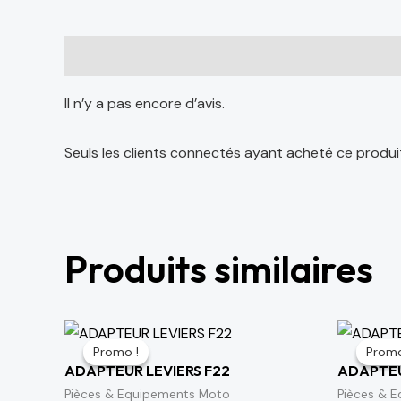
Avis (0)
Il n’y a pas encore d’avis.
Seuls les clients connectés ayant acheté ce produit o
Produits similaires
Le
Le
Le
prix
prix
prix
Promo !
Promo !
Promo
Promo
initial
actuel
initi
ADAPTEUR LEVIERS F22
ADAPTEU
était :
est :
étai
64 د.م..
75 د.م..
Pièces & Equipements Moto
Pièces & 