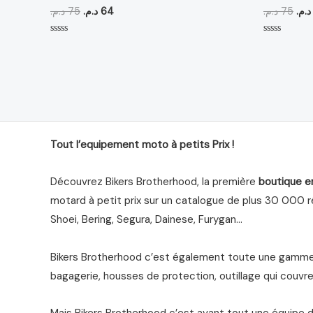
د.م.
75
د.م.
64
د.م.
75
د.م.
Note
Note
0
0
sur
sur
5
5
Tout l’equipement moto à petits Prix !
Découvrez Bikers Brotherhood, la première
boutique e
motard à petit prix sur un catalogue de plus 30 000 ré
Shoei, Bering, Segura, Dainese, Furygan…
Bikers Brotherhood c’est également toute une gamme 
bagagerie, housses de protection, outillage qui couvre 
Mais Bikers Brotherhood c’est avant tout une équipe 