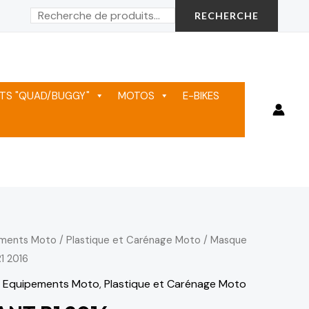
Rechercher
RECHERCHE
TS "QUAD/BUGGY"
MOTOS
E-BIKES
ements Moto
/
Plastique et Carénage Moto
/
Masque
1 2016
& Equipements Moto
,
Plastique et Carénage Moto