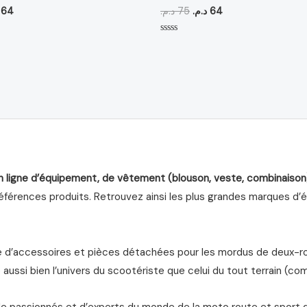
64
د.م.
75
د.م.
64
Note
0
sur
5
n ligne d’équipement, de vêtement (blouson, veste, combinaison
férences produits. Retrouvez ainsi les plus grandes marques d’équ
d’accessoires et pièces détachées pour les mordus de deux-roue
aussi bien l’univers du scootériste que celui du tout terrain (com
de passionnés et d’experts du monde de la moto route et sport 