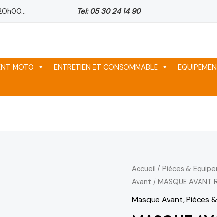
20h00...
Tel: 05 30 24 14 90
MENT MOTO
ENTRETIEN ET CONSOMMABLE
EQUIPEMEN
quantité
Accueil
/
Pièces & Equip
Avant
/ MASQUE AVANT R
de
MASQUE
Masque Avant
,
Pièces 
AVANT