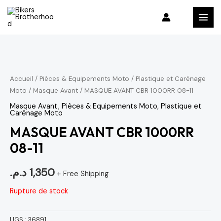
Aller
MAI
au
MEN
contenu
Accueil
/
Pièces & Equipements Moto
/
Plastique et Carénage
Moto
/
Masque Avant
/ MASQUE AVANT CBR 1000RR 08-11
Masque Avant
,
Pièces & Equipements Moto
,
Plastique et
Carénage Moto
MASQUE AVANT CBR 1000RR
08-11
د.م.
1,350
+ Free Shipping
Rupture de stock
UGS :
36891