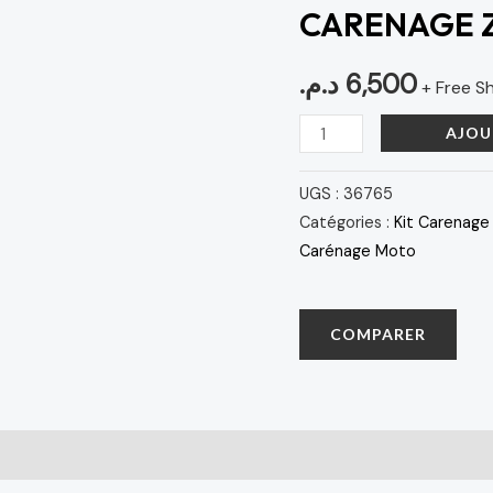
CARENAGE Z
SX
10-
د.م.
6,500
13
+ Free S
AJOU
UGS :
36765
Catégories :
Kit Carenage
Carénage Moto
COMPARER