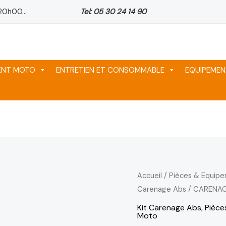
20h00...
Tel: 05 30 24 14 90
MENT MOTO
ENTRETIEN ET CONSOMMABLE
EQUIPEMEN
quantité
Accueil
/
Pièces & Equip
Carenage Abs
/ CARENAG
de
CARENAGE
Kit Carenage Abs
,
Pièce
Moto
Z1000