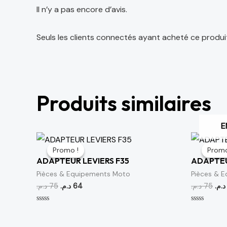
Il n’y a pas encore d’avis.
Seuls les clients connectés ayant acheté ce produit o
Produits similaires
E
Le
Le
Le
prix
prix
prix
Promo !
Promo !
Promo
Promo
initial
actuel
initi
ADAPTEUR LEVIERS F35
ADAPTEU
était :
est :
étai
64 د.م..
75 د.م..
Pièces & Equipements Moto
Pièces & 
د.م.
75
د.م.
64
د.م.
75
د.م.
Note
Note
0
0
sur
sur