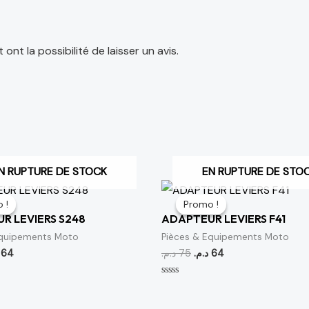
nt la possibilité de laisser un avis.
N RUPTURE DE STOCK
EN RUPTURE DE STO
Le
Le
Le
prix
prix
prix
 !
 !
Promo !
Promo !
al
actuel
initial
actuel
R LEVIERS S248
ADAPTEUR LEVIERS F41
t :
est :
était :
est :
64 د.م..
75 د.م..
64 د.م..
75 د.م..
Equipements Moto
Pièces & Equipements Moto
64
د.م.
75
د.م.
64
Note
0
sur