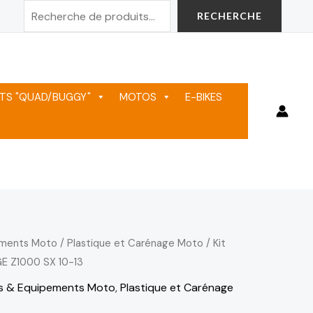
Rechercher
RECHERCHE
TS "QUAD/BUGGY"
MOTOS
E-BIKES
ements Moto
/
Plastique et Carénage Moto
/
Kit
E Z1000 SX 10-13
s & Equipements Moto
,
Plastique et Carénage