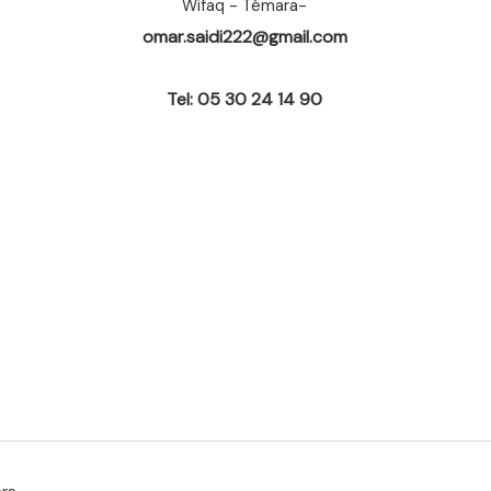
Wifaq - Témara-
omar.saidi222@gmail.com
Tel: 05 30 24 14 90