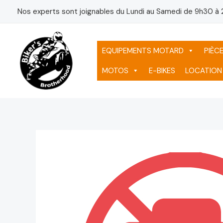
Aller
Nos experts sont joignables du Lundi au Samedi de 9h30 à 
au
contenu
EQUIPEMENTS MOTARD
PIÈC
MOTOS
E-BIKES
LOCATION