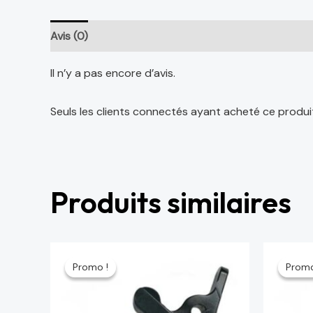
Avis (0)
Il n’y a pas encore d’avis.
Seuls les clients connectés ayant acheté ce produit o
Produits similaires
Le
Le
Le
prix
prix
prix
Promo !
Promo !
Promo
Promo
initial
actuel
initi
était :
est :
étai
64 د.م..
75 د.م..