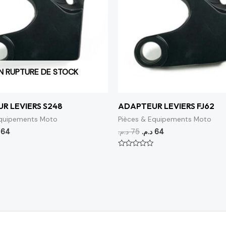
N RUPTURE DE STOCK
R LEVIERS S248
ADAPTEUR LEVIERS FJ62
Equipements Moto
Pièces & Equipements Moto
64
د.م.
75
د.م.
64
Note
0
sur
5