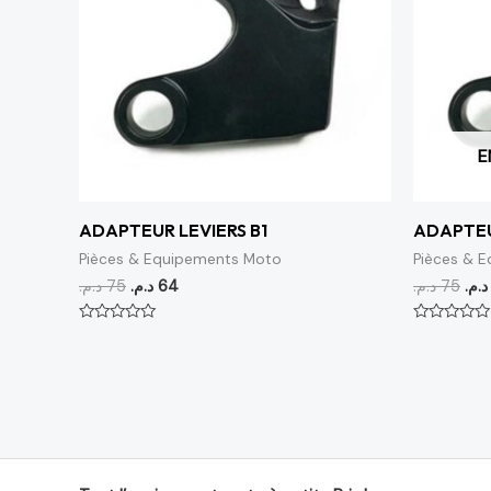
E
ADAPTEUR LEVIERS B1
ADAPTEU
Pièces & Equipements Moto
Pièces & 
د.م.
75
د.م.
64
د.م.
75
د.م.
Note
Note
0
0
sur
sur
5
5