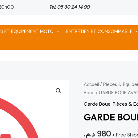
20h00...
Tel: 05 30 24 14 90
ES ET ÉQUIPEMENT MOTO
ENTRETIEN ET CONSOMMABLE
Accueil
/
Pièces & Equip
Boue
/ GARDE BOUE AVA
Garde Boue
,
Pièces & 
GARDE BOU
د.م.
980
+ Free Ship