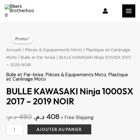
Aller
MAI
au
MEN
contenu
quantité
Le
Le
Promo !
de
prix
prix
BULLE
Accueil
/
Pièces & Equipements Moto
/
Plastique et Carénage
Moto
/
Bulle et Par-brise
/ BULLE KAWASAKI Ninja 1000SX 2017
KAWASAKI
initial
actuel
– 2019 NOIR
Ninja
était :
est :
1000SX
Bulle et Par-brise
,
Pièces & Equipements Moto
,
Plastique
et Carénage Moto
408 د.م..
480 د.م..
2017
BULLE KAWASAKI Ninja 1000SX
-
2017 – 2019 NOIR
2019
NOIR
د.م.
480
د.م.
408
+ Free Shipping
AJOUTER AU PANIER